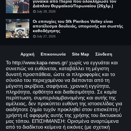
γυναίκα από Πιερία που ολοκλήρωσε τον
Διάπλου Θερμαϊκού/Τορωναίου (26χλμ.)
July 28, 2026
Οι επιτυχίες του Sfk Pierikos Volley είναι
αποτέλεσμα δουλειάς, υπομονής και σωστής
καθοδήγησης
July 27, 2026
Αρχική
Επικοινωνία
Site Map
Σύνδεση
Το http://www.kapa-news.gr/ χωρίς να εγγυάται και
συνεπώς να ευθύνεται, καταβάλλει τη μέγιστη
δυνατή προσπάθεια, ώστε οι πληροφορίες και το
σύνολο του περιεχομένου να διέπονται από τη
μέγιστη ακρίβεια, σαφήνεια, χρονική εγγύτητα,
πληρότητα, ορθότητα και διαθεσιμότητα. Σε καμία
περίπτωση, συμπεριλαμβανομένης και αυτής της
αμέλειας, δεν προκύπτει ευθύνη της ιστοσελίδας για
οιαδήποτε ζημία τυχόν προκληθεί στον επισκέπτη /
χρήστη εξ αφορμής αυτής της χρήσης του δικτυακού
μας τόπου. ΕΠΙΣΗΜΑΝΣΗ: Ορισμένα αναρτώμενα
από το διαδίκτυο κείμενα ή εικόνες (με σχετική