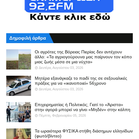
Δημοφιλή άρθρα
Οι αγρότες της Βόρειας Πιερίας δεν αντέχουν
άλλο: «Τα αγριογούρουνα μας παίρνουν τον κόπο
μιας ζωής μέσα σε μια νύχτα»
Δευτέρα, Αυγούστου 03, 2026
Μητέρα εξανάγκαζε το παιδί της σε σεξουαλικές
πράξεις για να «ικανοποιεί» 56χρονο
Δευτέρα, Αυγούστου 03, 2026
Επιχειρηματίας ή Πολιτικός; Γιατί το «Άριστα»
στην αγορά μπορεί να γίνει «Μηδέν» στην κάλπη
Πέμπτη, Φεβρουαρίου 05, 2026
Τα ωραιότερα ΦΥΣΙΚΑ στήθη διάσημων ελληνίδων
(φωτό/βίντεο)