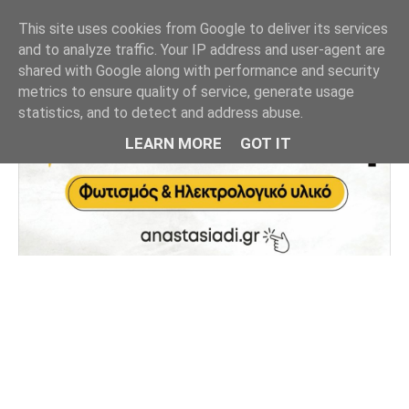
This site uses cookies from Google to deliver its services
and to analyze traffic. Your IP address and user-agent are
shared with Google along with performance and security
metrics to ensure quality of service, generate usage
statistics, and to detect and address abuse.
LEARN MORE
GOT IT