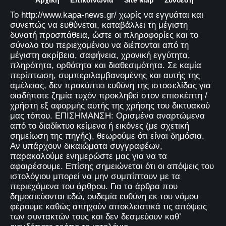
Αρχική
Επικοινωνία
Site Map
Σύνδεση
Το http://www.kapa-news.gr/ χωρίς να εγγυάται και
συνεπώς να ευθύνεται, καταβάλλει τη μέγιστη
δυνατή προσπάθεια, ώστε οι πληροφορίες και το
σύνολο του περιεχομένου να διέπονται από τη
μέγιστη ακρίβεια, σαφήνεια, χρονική εγγύτητα,
πληρότητα, ορθότητα και διαθεσιμότητα. Σε καμία
περίπτωση, συμπεριλαμβανομένης και αυτής της
αμέλειας, δεν προκύπτει ευθύνη της ιστοσελίδας για
οιαδήποτε ζημία τυχόν προκληθεί στον επισκέπτη /
χρήστη εξ αφορμής αυτής της χρήσης του δικτυακού
μας τόπου. ΕΠΙΣΗΜΑΝΣΗ: Ορισμένα αναρτώμενα
από το διαδίκτυο κείμενα ή εικόνες (με σχετική
σημείωση της πηγής), θεωρούμε ότι είναι δημόσια.
Αν υπάρχουν δικαιώματα συγγραφέων,
παρακαλούμε ενημερώστε μας για να τα
αφαιρέσουμε. Επίσης σημειώνεται ότι οι απόψεις του
ιστολόγιου μπορεί να μην συμπίπτουν με τα
περιεχόμενα του άρθρου. Για τα άρθρα που
δημοσιεύονται εδώ, ουδεμία ευθύνη εκ του νόμου
φέρουμε καθώς απηχούν αποκλειστικά τις απόψεις
των συντακτών τους και δεν δεσμεύουν καθ’