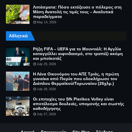
Λιπάσματα: Πόσο εκτόξευσε ο πόλεμος στη
Μέση Ανατολή τις τιμές τους – Αναλυτικά
παραδείγματα
May 14, 2026
Αθλητικά
Ρήξη FIFA – UEFA για το Μουντιάλ: Η Αγγλία
καταγγέλλει αιφνιδιασμό, στο τραπέζι ακόμη
και μποϊκοτάζ
July 29, 2026
Η Λένα Οικονόμου του ΑΠΣ Τριάς, η πρώτη
γυναίκα από Πιερία που ολοκλήρωσε τον
Διάπλου Θερμαϊκού/Τορωναίου (26χλμ.)
July 28, 2026
Οι επιτυχίες του Sfk Pierikos Volley είναι
αποτέλεσμα δουλειάς, υπομονής και σωστής
καθοδήγησης
July 27, 2026