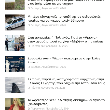
μιας ζωής μέσα σε μια νύχτα»
Δευτέρα, Αυγούστου 03, 2026
Μητέρα εξανάγκαζε το παιδί της σε σεξουαλικές
πράξεις για να «ικανοποιεί» 56χρονο
Δευτέρα, Αυγούστου 03, 2026
Επιχειρηματίας ή Πολιτικός; Γιατί το «Άριστα»
στην αγορά μπορεί να γίνει «Μηδέν» στην κάλπη
Πέμπτη, Φεβρουαρίου 05, 2026
Συναυλία των «Φίλων» αφιερωμένη στην Έλλη
Σπανού
Δευτέρα, Αυγούστου 03, 2026
Σε ποιες παραλίες καταγράφονται καρχαρίες στην
Ελλάδα; Ο χάρτης που δείχνει την τοποθεσία τους
Πέμπτη, Αυγούστου 06, 2026
Τα ωραιότερα ΦΥΣΙΚΑ στήθη διάσημων ελληνίδων
(φωτό/βίντεο)
Παρασκευή, Νοεμβρίου 14, 2014