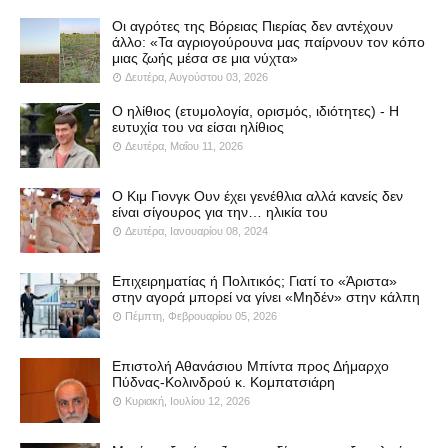
Οι αγρότες της Βόρειας Πιερίας δεν αντέχουν
άλλο: «Τα αγριογούρουνα μας παίρνουν τον κόπο
μιας ζωής μέσα σε μια νύχτα»
Δευτέρα, Αυγούστου 03, 2026
Ο ηλίθιος (ετυμολογία, ορισμός, ιδιότητες) - Η
ευτυχία του να είσαι ηλίθιος
Δευτέρα, Μαΐου 11, 2026
Ο Κιμ Γιονγκ Ουν έχει γενέθλια αλλά κανείς δεν
είναι σίγουρος για την… ηλικία του
Δευτέρα, Ιανουαρίου 08, 2024
Επιχειρηματίας ή Πολιτικός; Γιατί το «Άριστα»
στην αγορά μπορεί να γίνει «Μηδέν» στην κάλπη
Πέμπτη, Φεβρουαρίου 05, 2026
Επιστολή Αθανάσιου Μπίντα προς Δήμαρχο
Πύδνας-Κολινδρού κ. Κομπατσιάρη
Κυριακή, Ιουλίου 12, 2026