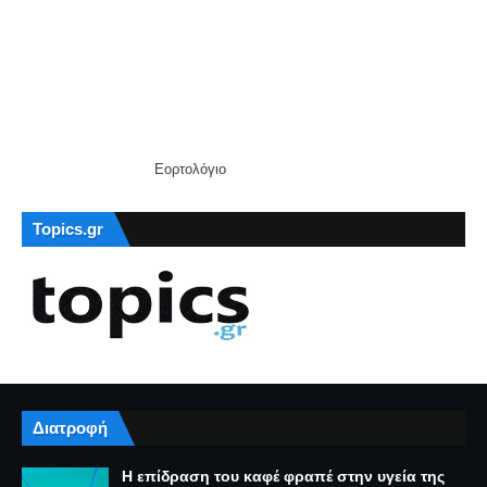
Εορτολόγιο
Topics.gr
Διατροφή
Η επίδραση του καφέ φραπέ στην υγεία της