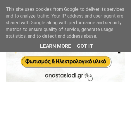
This site uses cookies from Google to deliver its services
and to analyze traffic. Your IP address and user-agent are
shared with Google along with performance and security
metrics to ensure quality of service, generate usage
statistics, and to detect and address abuse.
LEARN MORE
GOT IT