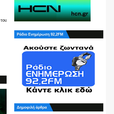
 του
Ράδιο Ενημέρωση 92,2FM
Δημοφιλή άρθρα