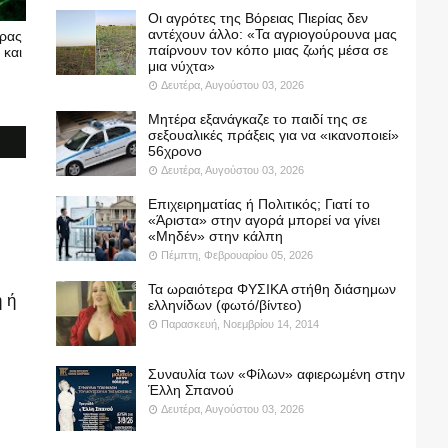
Οι αγρότες της Βόρειας Πιερίας δεν
αντέχουν άλλο: «Τα αγριογούρουνα μας
υρας
παίρνουν τον κόπο μιας ζωής μέσα σε
 και
μια νύχτα»
Δευτέρα, Αυγούστου 03, 2026
Μητέρα εξανάγκαζε το παιδί της σε
σεξουαλικές πράξεις για να «ικανοποιεί»
56χρονο
Δευτέρα, Αυγούστου 03, 2026
Επιχειρηματίας ή Πολιτικός; Γιατί το
«Άριστα» στην αγορά μπορεί να γίνει
«Μηδέν» στην κάλπη
Πέμπτη, Φεβρουαρίου 05, 2026
Τα ωραιότερα ΦΥΣΙΚΑ στήθη διάσημων
 ή
ελληνίδων (φωτό/βίντεο)
Παρασκευή, Νοεμβρίου 14, 2014
Συναυλία των «Φίλων» αφιερωμένη στην
Έλλη Σπανού
Δευτέρα, Αυγούστου 03, 2026