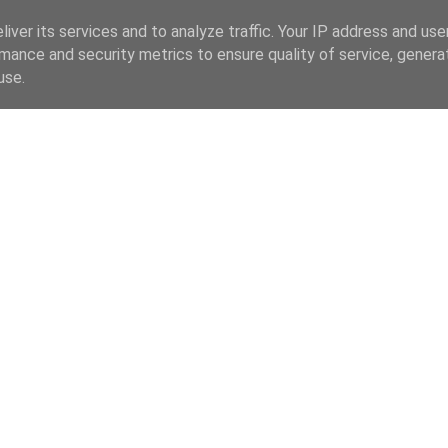
iver its services and to analyze traffic. Your IP address and us
mance and security metrics to ensure quality of service, gener
use.