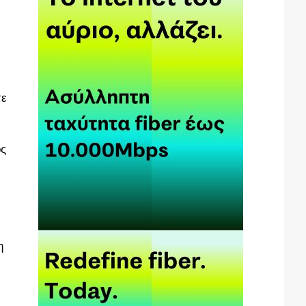
σε
ός
η