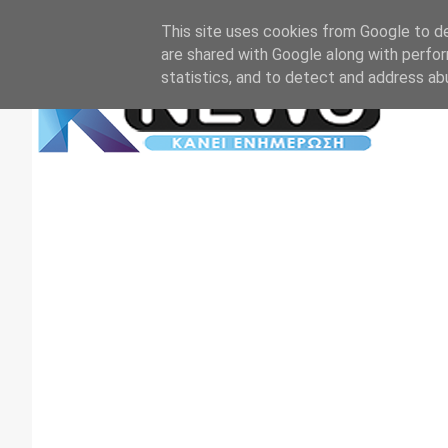
Αρχική
Επικοινωνία
Πρωτοσέλιδα
TV+RADIO
This site uses cookies from Google to del
are shared with Google along with perfor
statistics, and to detect and address ab