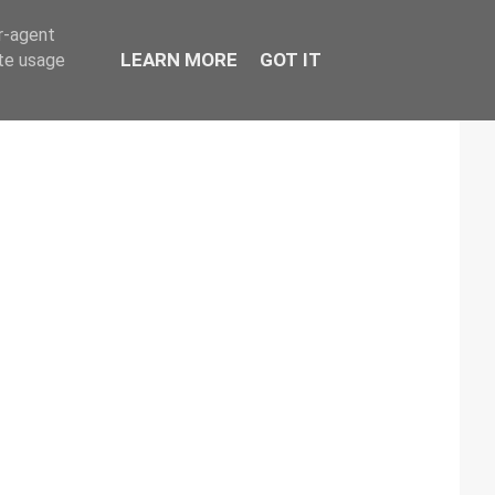
er-agent
LEARN MORE
GOT IT
ate usage