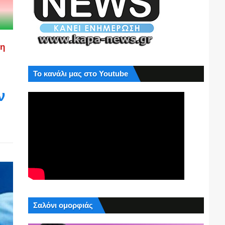
ση
Το κανάλι μας στο Youtube
ν
Σαλόνι ομορφιάς