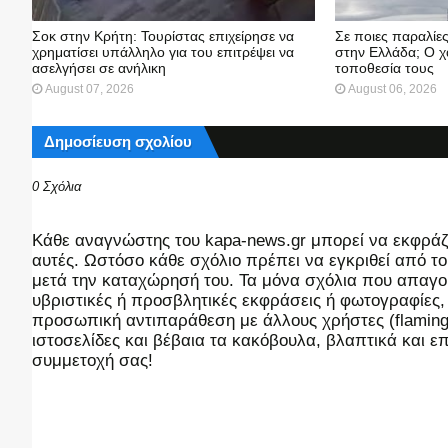
Σοκ στην Κρήτη: Τουρίστας επιχείρησε να
Σε ποιες παραλίε
χρηματίσει υπάλληλο για του επιτρέψει να
στην Ελλάδα; Ο χ
ασελγήσει σε ανήλικη
τοποθεσία τους
August 07, 2026
August 06, 2026
Δημοσίευση σχολίου
0 Σχόλια
Kάθε αναγνώστης του kapa-news.gr μπορεί να εκφράζει
αυτές. Ωστόσο κάθε σχόλιο πρέπει να εγκριθεί από του
μετά την καταχώρησή του. Τα μόνα σχόλια που απαγορ
υβριστικές ή προσβλητικές εκφράσεις ή φωτογραφίες
προσωπική αντιπαράθεση με άλλους χρήστες (flaming),
ιστοσελίδες και βέβαια τα κακόβουλα, βλαπτικά και 
συμμετοχή σας!