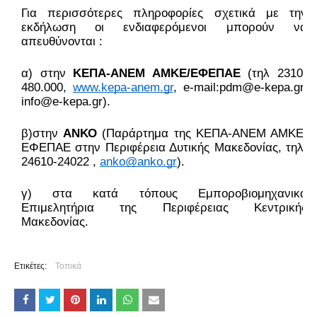
Για περισσότερες πληροφορίες σχετικά με την 
εκδήλωση οι ενδιαφερόμενοι μπορούν να 
απευθύνονται : 
α) στην 
ΚΕΠΑ-ΑΝΕΜ ΑΜΚΕ/EΦΕΠΑΕ
 (τηλ 2310-
480.000, 
www.kepa-anem.gr
, e-mail:pdm@e-kepa.gr, 
info@e-kepa.gr).
β)στην 
ΑΝΚΟ
 (Παράρτημα της ΚΕΠΑ-ΑΝΕΜ ΑΜΚΕ/
ΕΦΕΠΑΕ στην Περιφέρεια Δυτικής Μακεδονίας, τηλ. 
24610-24022 , 
anko@anko.gr
).
γ) στα κατά τόπους Εμποροβιομηχανικά 
Επιμελητήρια της Περιφέρειας Κεντρικής 
Μακεδονίας.
Ετικέτες:
Τοπικά