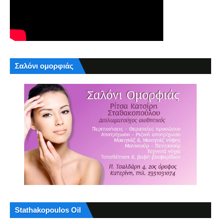
Σαλόνι ομορφιάς
Stathakopoulos Oil