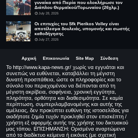
γυναίκα από Πιερία που ολοκλήρωσε τον
Διάπλου Θερμαϊκού/Τορωναίου (26χλμ.)
July 28, 2026
Οι επιτυχίες του Sfk Pierikos Volley είναι
αποτέλεσμα δουλειάς, υπομονής και σωστής
καθοδήγησης
July 27, 2026
Αρχική
Επικοινωνία
Site Map
Σύνδεση
Το http://www.kapa-news.gr/ χωρίς να εγγυάται και
συνεπώς να ευθύνεται, καταβάλλει τη μέγιστη
δυνατή προσπάθεια, ώστε οι πληροφορίες και το
σύνολο του περιεχομένου να διέπονται από τη
μέγιστη ακρίβεια, σαφήνεια, χρονική εγγύτητα,
πληρότητα, ορθότητα και διαθεσιμότητα. Σε καμία
περίπτωση, συμπεριλαμβανομένης και αυτής της
αμέλειας, δεν προκύπτει ευθύνη της ιστοσελίδας για
οιαδήποτε ζημία τυχόν προκληθεί στον επισκέπτη /
χρήστη εξ αφορμής αυτής της χρήσης του δικτυακού
μας τόπου. ΕΠΙΣΗΜΑΝΣΗ: Ορισμένα αναρτώμενα
από το διαδίκτυο κείμενα ή εικόνες (με σχετική