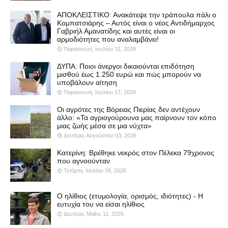
ΑΠΟΚΛΕΙΣΤΙΚΟ: Ανακάτεψε την τράπουλα πάλι ο
Κομπατσιάρης – Αυτός είναι ο νέος Αντιδήμαρχος
Γαβριήλ Αμανατίδης και αυτές είναι οι
αρμοδιότητες που αναλαμβάνει!
Παρασκευή, Ιουλίου 31, 2026
ΔΥΠΑ: Ποιοι άνεργοι δικαιούνται επιδότηση
μισθού έως 1.250 ευρώ και πώς μπορούν να
υποβάλουν αίτηση
Παρασκευή, Ιουλίου 17, 2026
Οι αγρότες της Βόρειας Πιερίας δεν αντέχουν
άλλο: «Τα αγριογούρουνα μας παίρνουν τον κόπο
μιας ζωής μέσα σε μια νύχτα»
Δευτέρα, Αυγούστου 03, 2026
Κατερίνη: Βρέθηκε νεκρός στον Πέλεκα 79χρονος
που αγνοούνταν
Τετάρτη, Ιουλίου 08, 2026
Ο ηλίθιος (ετυμολογία, ορισμός, ιδιότητες) - Η
ευτυχία του να είσαι ηλίθιος
Δευτέρα, Μαΐου 11, 2026