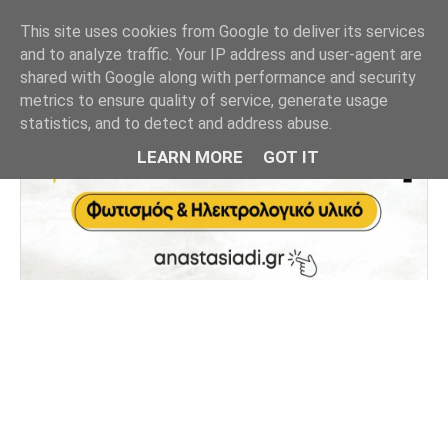
This site uses cookies from Google to deliver its services
and to analyze traffic. Your IP address and user-agent are
shared with Google along with performance and security
metrics to ensure quality of service, generate usage
statistics, and to detect and address abuse.
LEARN MORE
GOT IT