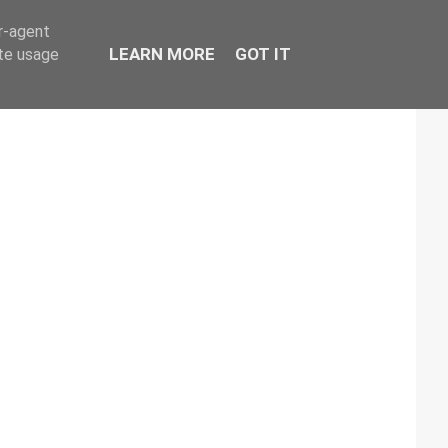
er-agent
LEARN MORE
GOT IT
ate usage