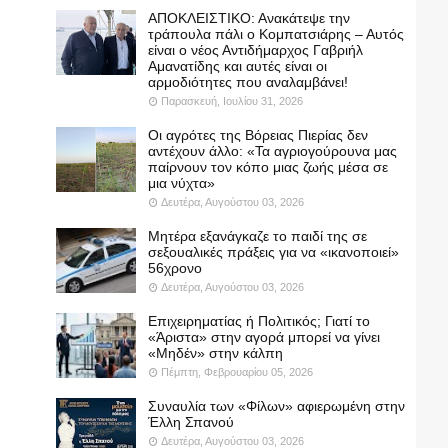
ΑΠΟΚΛΕΙΣΤΙΚΟ: Ανακάτεψε την
τράπουλα πάλι ο Κομπατσιάρης – Αυτός
είναι ο νέος Αντιδήμαρχος Γαβριήλ
Αμανατίδης και αυτές είναι οι
αρμοδιότητες που αναλαμβάνει!
Παρασκευή, Ιουλίου 31, 2026
Οι αγρότες της Βόρειας Πιερίας δεν
αντέχουν άλλο: «Τα αγριογούρουνα μας
παίρνουν τον κόπο μιας ζωής μέσα σε
μια νύχτα»
Δευτέρα, Αυγούστου 03, 2026
Μητέρα εξανάγκαζε το παιδί της σε
σεξουαλικές πράξεις για να «ικανοποιεί»
56χρονο
Δευτέρα, Αυγούστου 03, 2026
Επιχειρηματίας ή Πολιτικός; Γιατί το
«Άριστα» στην αγορά μπορεί να γίνει
«Μηδέν» στην κάλπη
Πέμπτη, Φεβρουαρίου 05, 2026
Συναυλία των «Φίλων» αφιερωμένη στην
Έλλη Σπανού
Δευτέρα, Αυγούστου 03, 2026