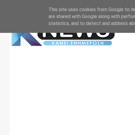
Αρχική
Επικοινωνία
Πρωτοσέλιδα
TV+RADIO
This site uses cookies from Google to del
are shared with Google along with perfor
statistics, and to detect and address ab