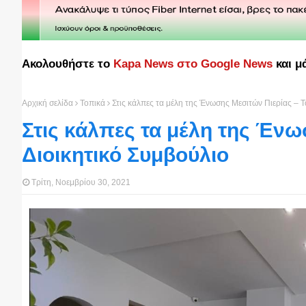
Ακολουθήστε το
Kapa News στο Google News
και μ
Αρχική σελίδα
Τοπικά
Στις κάλπες τα μέλη της Ένωσης Μεσιτών Πιερίας – Τ
Στις κάλπες τα μέλη της Ένω
Διοικητικό Συμβούλιο
Τρίτη, Νοεμβρίου 30, 2021