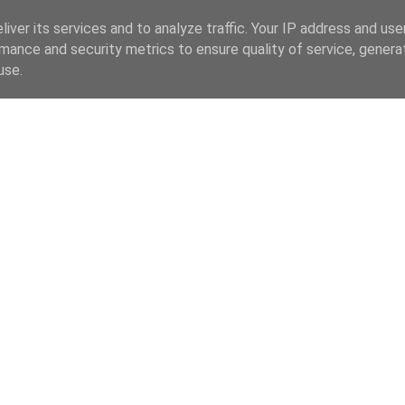
iver its services and to analyze traffic. Your IP address and us
mance and security metrics to ensure quality of service, gener
use.