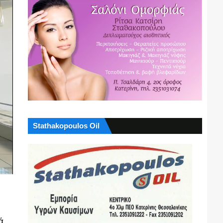
Stathakopoulos Oil
ά