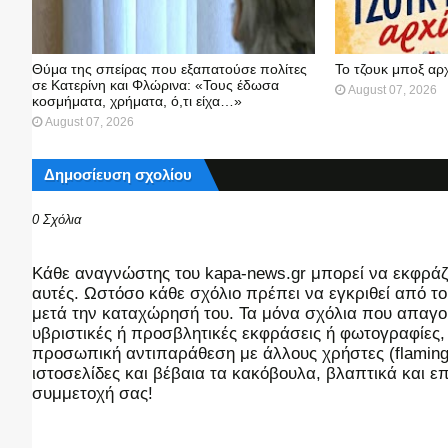
Θύμα της σπείρας που εξαπατούσε πολίτες
Το τζουκ μπoξ αρ
σε Κατερίνη και Φλώρινα: «Τους έδωσα
August 07, 2026
κοσμήματα, χρήματα, ό,τι είχα…»
August 07, 2026
Δημοσίευση σχολίου
0 Σχόλια
Kάθε αναγνώστης του kapa-news.gr μπορεί να εκφράζει
αυτές. Ωστόσο κάθε σχόλιο πρέπει να εγκριθεί από του
μετά την καταχώρησή του. Τα μόνα σχόλια που απαγορ
υβριστικές ή προσβλητικές εκφράσεις ή φωτογραφίες
προσωπική αντιπαράθεση με άλλους χρήστες (flaming),
ιστοσελίδες και βέβαια τα κακόβουλα, βλαπτικά και 
συμμετοχή σας!