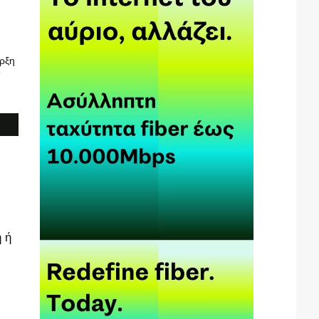
ρξη
6
 ή