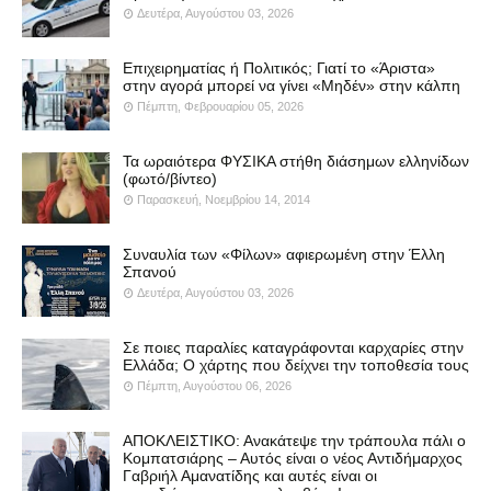
Δευτέρα, Αυγούστου 03, 2026
Επιχειρηματίας ή Πολιτικός; Γιατί το «Άριστα»
στην αγορά μπορεί να γίνει «Μηδέν» στην κάλπη
Πέμπτη, Φεβρουαρίου 05, 2026
Τα ωραιότερα ΦΥΣΙΚΑ στήθη διάσημων ελληνίδων
(φωτό/βίντεο)
Παρασκευή, Νοεμβρίου 14, 2014
Συναυλία των «Φίλων» αφιερωμένη στην Έλλη
Σπανού
Δευτέρα, Αυγούστου 03, 2026
Σε ποιες παραλίες καταγράφονται καρχαρίες στην
Ελλάδα; Ο χάρτης που δείχνει την τοποθεσία τους
Πέμπτη, Αυγούστου 06, 2026
ΑΠΟΚΛΕΙΣΤΙΚΟ: Ανακάτεψε την τράπουλα πάλι ο
Κομπατσιάρης – Αυτός είναι ο νέος Αντιδήμαρχος
Γαβριήλ Αμανατίδης και αυτές είναι οι