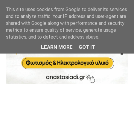
This site uses cookies from Google to deliver its services
and to analyze traffic. Your IP address and user-agent are
shared with Google along with performance and security
metrics to ensure quality of service, generate usage
statistics, and to detect and address abuse.
LEARN MORE
GOT IT