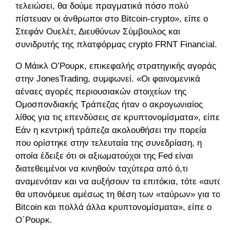
τελειώσει, θα δούμε πραγματικά πόσο πολύ
πίστευαν οι άνθρωποι στο Bitcoin-crypto», είπε ο
Στεφάν Ουελέτ, Διευθύνων Σύμβουλος και
συνιδρυτής της πλατφόρμας crypto FRNT Financial.
Ο Μάικλ O’Ρουρκ, επικεφαλής στρατηγικής αγοράς
στην JonesTrading, συμφωνεί. «Οι φαινομενικά
αέναες αγορές περιουσιακών στοιχείων της
Ομοσπονδιακής Τράπεζας ήταν ο ακρογωνιαίος
λίθος για τις επενδύσεις σε κρυπτονομίσματα», είπε.
Εάν η κεντρική τράπεζα ακολουθήσει την πορεία
που ορίστηκε στην τελευταία της συνεδρίαση, η
οποία έδειξε ότι οι αξιωματούχοι της Fed είναι
διατεθειμένοι να κινηθούν ταχύτερα από ό,τι
αναμενόταν και να αυξήσουν τα επιτόκια, τότε «αυτό
θα υπονόμευε αμέσως τη θέση των «ταύρων» για το
Bitcoin και πολλά άλλα κρυπτονομίσματα», είπε ο
Ο΄Ρουρκ.