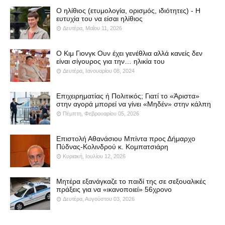
Ο ηλίθιος (ετυμολογία, ορισμός, ιδιότητες) - Η
ευτυχία του να είσαι ηλίθιος
Δευτέρα, Μαΐου 11, 2026
Ο Κιμ Γιονγκ Ουν έχει γενέθλια αλλά κανείς δεν
είναι σίγουρος για την… ηλικία του
Δευτέρα, Ιανουαρίου 08, 2024
Επιχειρηματίας ή Πολιτικός; Γιατί το «Άριστα»
στην αγορά μπορεί να γίνει «Μηδέν» στην κάλπη
Πέμπτη, Φεβρουαρίου 05, 2026
Επιστολή Αθανάσιου Μπίντα προς Δήμαρχο
Πύδνας-Κολινδρού κ. Κομπατσιάρη
Κυριακή, Ιουλίου 12, 2026
Μητέρα εξανάγκαζε το παιδί της σε σεξουαλικές
πράξεις για να «ικανοποιεί» 56χρονο
Δευτέρα, Αυγούστου 03, 2026