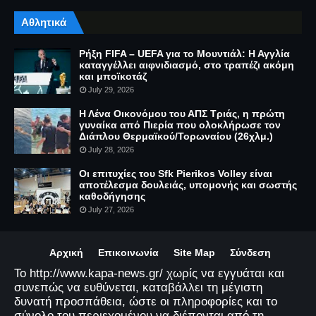
Αθλητικά
Ρήξη FIFA – UEFA για το Μουντιάλ: Η Αγγλία
καταγγέλλει αιφνιδιασμό, στο τραπέζι ακόμη
και μποϊκοτάζ
July 29, 2026
Η Λένα Οικονόμου του ΑΠΣ Τριάς, η πρώτη
γυναίκα από Πιερία που ολοκλήρωσε τον
Διάπλου Θερμαϊκού/Τορωναίου (26χλμ.)
July 28, 2026
Οι επιτυχίες του Sfk Pierikos Volley είναι
αποτέλεσμα δουλειάς, υπομονής και σωστής
καθοδήγησης
July 27, 2026
Αρχική
Επικοινωνία
Site Map
Σύνδεση
Το http://www.kapa-news.gr/ χωρίς να εγγυάται και
συνεπώς να ευθύνεται, καταβάλλει τη μέγιστη
δυνατή προσπάθεια, ώστε οι πληροφορίες και το
σύνολο του περιεχομένου να διέπονται από τη