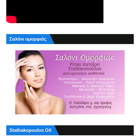
Σαλόνι ομορφιάς
Stathakopoulos Oil