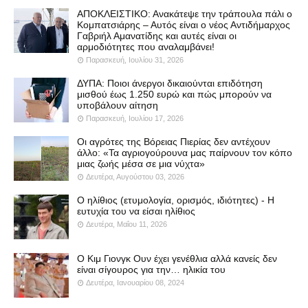
ΑΠΟΚΛΕΙΣΤΙΚΟ: Ανακάτεψε την τράπουλα πάλι ο
Κομπατσιάρης – Αυτός είναι ο νέος Αντιδήμαρχος
Γαβριήλ Αμανατίδης και αυτές είναι οι
αρμοδιότητες που αναλαμβάνει!
Παρασκευή, Ιουλίου 31, 2026
ΔΥΠΑ: Ποιοι άνεργοι δικαιούνται επιδότηση
μισθού έως 1.250 ευρώ και πώς μπορούν να
υποβάλουν αίτηση
Παρασκευή, Ιουλίου 17, 2026
Οι αγρότες της Βόρειας Πιερίας δεν αντέχουν
άλλο: «Τα αγριογούρουνα μας παίρνουν τον κόπο
μιας ζωής μέσα σε μια νύχτα»
Δευτέρα, Αυγούστου 03, 2026
Ο ηλίθιος (ετυμολογία, ορισμός, ιδιότητες) - Η
ευτυχία του να είσαι ηλίθιος
Δευτέρα, Μαΐου 11, 2026
Ο Κιμ Γιονγκ Ουν έχει γενέθλια αλλά κανείς δεν
είναι σίγουρος για την… ηλικία του
Δευτέρα, Ιανουαρίου 08, 2024