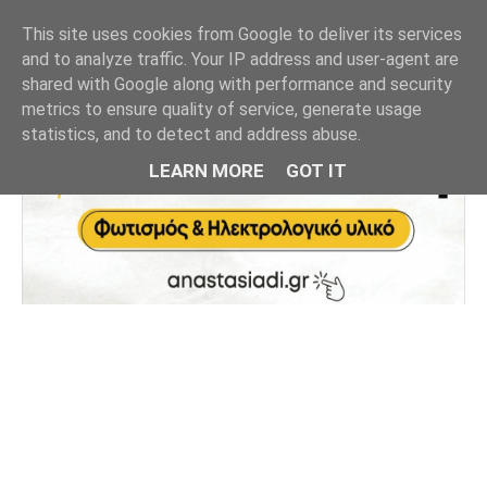
This site uses cookies from Google to deliver its services
and to analyze traffic. Your IP address and user-agent are
shared with Google along with performance and security
metrics to ensure quality of service, generate usage
statistics, and to detect and address abuse.
LEARN MORE
GOT IT