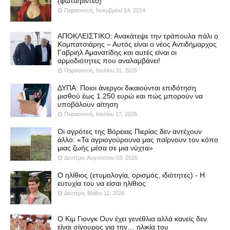
(φωτό/βίντεο)
Παρασκευή, Νοεμβρίου 14, 2014
ΑΠΟΚΛΕΙΣΤΙΚΟ: Ανακάτεψε την τράπουλα πάλι ο
Κομπατσιάρης – Αυτός είναι ο νέος Αντιδήμαρχος
Γαβριήλ Αμανατίδης και αυτές είναι οι
αρμοδιότητες που αναλαμβάνει!
Παρασκευή, Ιουλίου 31, 2026
ΔΥΠΑ: Ποιοι άνεργοι δικαιούνται επιδότηση
μισθού έως 1.250 ευρώ και πώς μπορούν να
υποβάλουν αίτηση
Παρασκευή, Ιουλίου 17, 2026
Οι αγρότες της Βόρειας Πιερίας δεν αντέχουν
άλλο: «Τα αγριογούρουνα μας παίρνουν τον κόπο
μιας ζωής μέσα σε μια νύχτα»
Δευτέρα, Αυγούστου 03, 2026
Ο ηλίθιος (ετυμολογία, ορισμός, ιδιότητες) - Η
ευτυχία του να είσαι ηλίθιος
Δευτέρα, Μαΐου 11, 2026
Ο Κιμ Γιονγκ Ουν έχει γενέθλια αλλά κανείς δεν
είναι σίγουρος για την… ηλικία του