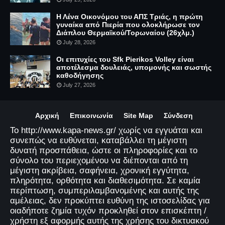
Η Λένα Οικονόμου του ΑΠΣ Τριάς, η πρώτη
γυναίκα από Πιερία που ολοκλήρωσε τον
Διάπλου Θερμαϊκού/Τορωναίου (26χλμ.)
July 28, 2026
Οι επιτυχίες του Sfk Pierikos Volley είναι
αποτέλεσμα δουλειάς, υπομονής και σωστής
καθοδήγησης
July 27, 2026
Αρχική
Επικοινωνία
Site Map
Σύνδεση
Το http://www.kapa-news.gr/ χωρίς να εγγυάται και
συνεπώς να ευθύνεται, καταβάλλει τη μέγιστη
δυνατή προσπάθεια, ώστε οι πληροφορίες και το
σύνολο του περιεχομένου να διέπονται από τη
μέγιστη ακρίβεια, σαφήνεια, χρονική εγγύτητα,
πληρότητα, ορθότητα και διαθεσιμότητα. Σε καμία
περίπτωση, συμπεριλαμβανομένης και αυτής της
αμέλειας, δεν προκύπτει ευθύνη της ιστοσελίδας για
οιαδήποτε ζημία τυχόν προκληθεί στον επισκέπτη /
χρήστη εξ αφορμής αυτής της χρήσης του δικτυακού