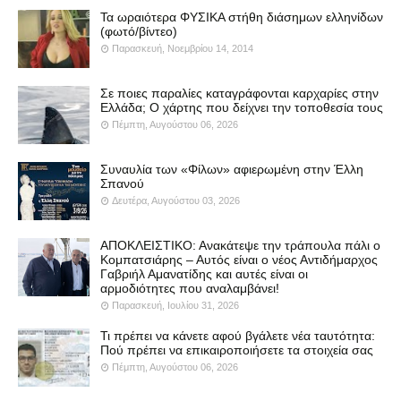
Τα ωραιότερα ΦΥΣΙΚΑ στήθη διάσημων ελληνίδων
(φωτό/βίντεο)
Παρασκευή, Νοεμβρίου 14, 2014
Σε ποιες παραλίες καταγράφονται καρχαρίες στην
Ελλάδα; Ο χάρτης που δείχνει την τοποθεσία τους
Πέμπτη, Αυγούστου 06, 2026
Συναυλία των «Φίλων» αφιερωμένη στην Έλλη
Σπανού
Δευτέρα, Αυγούστου 03, 2026
ΑΠΟΚΛΕΙΣΤΙΚΟ: Ανακάτεψε την τράπουλα πάλι ο
Κομπατσιάρης – Αυτός είναι ο νέος Αντιδήμαρχος
Γαβριήλ Αμανατίδης και αυτές είναι οι
αρμοδιότητες που αναλαμβάνει!
Παρασκευή, Ιουλίου 31, 2026
Τι πρέπει να κάνετε αφού βγάλετε νέα ταυτότητα:
Πού πρέπει να επικαιροποιήσετε τα στοιχεία σας
Πέμπτη, Αυγούστου 06, 2026