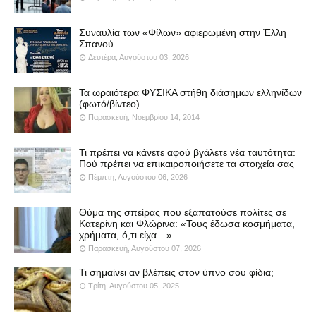
Συναυλία των «Φίλων» αφιερωμένη στην Έλλη
Σπανού
Δευτέρα, Αυγούστου 03, 2026
Τα ωραιότερα ΦΥΣΙΚΑ στήθη διάσημων ελληνίδων
(φωτό/βίντεο)
Παρασκευή, Νοεμβρίου 14, 2014
Τι πρέπει να κάνετε αφού βγάλετε νέα ταυτότητα:
Πού πρέπει να επικαιροποιήσετε τα στοιχεία σας
Πέμπτη, Αυγούστου 06, 2026
Θύμα της σπείρας που εξαπατούσε πολίτες σε
Κατερίνη και Φλώρινα: «Τους έδωσα κοσμήματα,
χρήματα, ό,τι είχα…»
Παρασκευή, Αυγούστου 07, 2026
Τι σημαίνει αν βλέπεις στον ύπνο σου φίδια;
Τρίτη, Αυγούστου 05, 2025