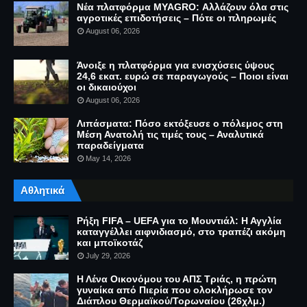
Νέα πλατφόρμα MYAGRO: Αλλάζουν όλα στις
αγροτικές επιδοτήσεις – Πότε οι πληρωμές
August 06, 2026
Άνοιξε η πλατφόρμα για ενισχύσεις ύψους
24,6 εκατ. ευρώ σε παραγωγούς – Ποιοι είναι
οι δικαιούχοι
August 06, 2026
Λιπάσματα: Πόσο εκτόξευσε ο πόλεμος στη
Μέση Ανατολή τις τιμές τους – Αναλυτικά
παραδείγματα
May 14, 2026
Αθλητικά
Ρήξη FIFA – UEFA για το Μουντιάλ: Η Αγγλία
καταγγέλλει αιφνιδιασμό, στο τραπέζι ακόμη
και μποϊκοτάζ
July 29, 2026
Η Λένα Οικονόμου του ΑΠΣ Τριάς, η πρώτη
γυναίκα από Πιερία που ολοκλήρωσε τον
Διάπλου Θερμαϊκού/Τορωναίου (26χλμ.)