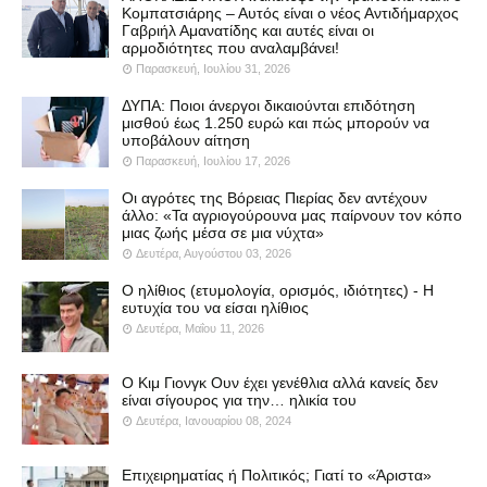
Κομπατσιάρης – Αυτός είναι ο νέος Αντιδήμαρχος
Γαβριήλ Αμανατίδης και αυτές είναι οι
αρμοδιότητες που αναλαμβάνει!
Παρασκευή, Ιουλίου 31, 2026
ΔΥΠΑ: Ποιοι άνεργοι δικαιούνται επιδότηση
μισθού έως 1.250 ευρώ και πώς μπορούν να
υποβάλουν αίτηση
Παρασκευή, Ιουλίου 17, 2026
Οι αγρότες της Βόρειας Πιερίας δεν αντέχουν
άλλο: «Τα αγριογούρουνα μας παίρνουν τον κόπο
μιας ζωής μέσα σε μια νύχτα»
Δευτέρα, Αυγούστου 03, 2026
Ο ηλίθιος (ετυμολογία, ορισμός, ιδιότητες) - Η
ευτυχία του να είσαι ηλίθιος
Δευτέρα, Μαΐου 11, 2026
Ο Κιμ Γιονγκ Ουν έχει γενέθλια αλλά κανείς δεν
είναι σίγουρος για την… ηλικία του
Δευτέρα, Ιανουαρίου 08, 2024
Επιχειρηματίας ή Πολιτικός; Γιατί το «Άριστα»