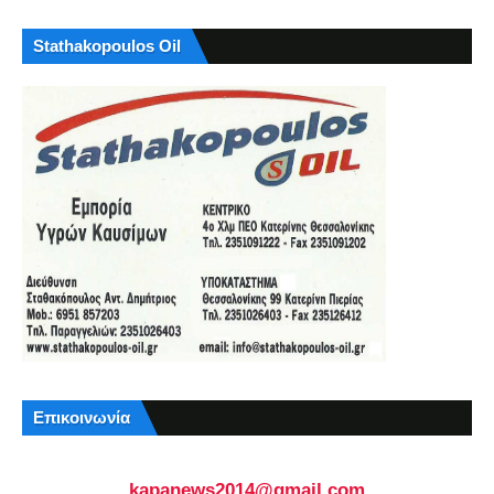
Stathakopoulos Oil
Επικοινωνία
kapanews2014@gmail.com