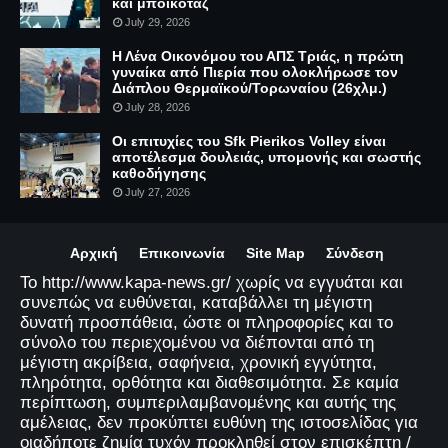
και μποϊκοτάζ
July 29, 2026
Η Λένα Οικονόμου του ΑΠΣ Τριάς, η πρώτη
γυναίκα από Πιερία που ολοκλήρωσε τον
Διάπλου Θερμαϊκού/Τορωναίου (26χλμ.)
July 28, 2026
Οι επιτυχίες του Sfk Pierikos Volley είναι
αποτέλεσμα δουλειάς, υπομονής και σωστής
καθοδήγησης
July 27, 2026
Αρχική
Επικοινωνία
Site Map
Σύνδεση
Το http://www.kapa-news.gr/ χωρίς να εγγυάται και
συνεπώς να ευθύνεται, καταβάλλει τη μέγιστη
δυνατή προσπάθεια, ώστε οι πληροφορίες και το
σύνολο του περιεχομένου να διέπονται από τη
μέγιστη ακρίβεια, σαφήνεια, χρονική εγγύτητα,
πληρότητα, ορθότητα και διαθεσιμότητα. Σε καμία
περίπτωση, συμπεριλαμβανομένης και αυτής της
αμέλειας, δεν προκύπτει ευθύνη της ιστοσελίδας για
οιαδήποτε ζημία τυχόν προκληθεί στον επισκέπτη /