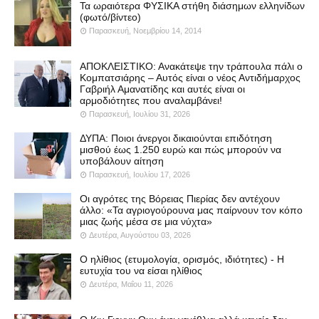
Τα ωραιότερα ΦΥΣΙΚΑ στήθη διάσημων ελληνίδων
(φωτό/βίντεο)
Παρασκευή, Νοεμβρίου 14, 2014
ΑΠΟΚΛΕΙΣΤΙΚΟ: Ανακάτεψε την τράπουλα πάλι ο
Κομπατσιάρης – Αυτός είναι ο νέος Αντιδήμαρχος
Γαβριήλ Αμανατίδης και αυτές είναι οι
αρμοδιότητες που αναλαμβάνει!
Παρασκευή, Ιουλίου 31, 2026
ΔΥΠΑ: Ποιοι άνεργοι δικαιούνται επιδότηση
μισθού έως 1.250 ευρώ και πώς μπορούν να
υποβάλουν αίτηση
Παρασκευή, Ιουλίου 17, 2026
Οι αγρότες της Βόρειας Πιερίας δεν αντέχουν
άλλο: «Τα αγριογούρουνα μας παίρνουν τον κόπο
μιας ζωής μέσα σε μια νύχτα»
Δευτέρα, Αυγούστου 03, 2026
Ο ηλίθιος (ετυμολογία, ορισμός, ιδιότητες) - Η
ευτυχία του να είσαι ηλίθιος
Δευτέρα, Μαΐου 11, 2026