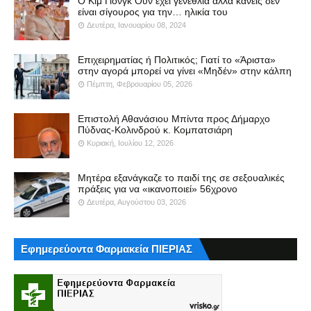
Ο Κιμ Γιονγκ Ουν έχει γενέθλια αλλά κανείς δεν
είναι σίγουρος για την… ηλικία του
Δευτέρα, Ιανουαρίου 08, 2024
Επιχειρηματίας ή Πολιτικός; Γιατί το «Άριστα»
στην αγορά μπορεί να γίνει «Μηδέν» στην κάλπη
Πέμπτη, Φεβρουαρίου 05, 2026
Επιστολή Αθανάσιου Μπίντα προς Δήμαρχο
Πύδνας-Κολινδρού κ. Κομπατσιάρη
Κυριακή, Ιουλίου 12, 2026
Μητέρα εξανάγκαζε το παιδί της σε σεξουαλικές
πράξεις για να «ικανοποιεί» 56χρονο
Δευτέρα, Αυγούστου 03, 2026
Εφημερεύοντα Φαρμακεία ΠΙΕΡΙΑΣ