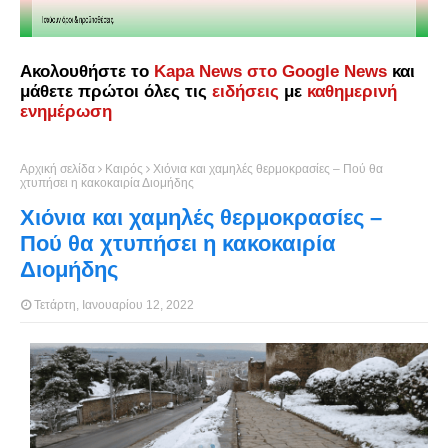
Ακολουθήστε το
Kapa News στο Google News
και
μάθετε πρώτοι όλες τις
ειδήσεις
με
καθημερινή
ενημέρωση
Αρχική σελίδα
Καιρός
Χιόνια και χαμηλές θερμοκρασίες – Πού θα
χτυπήσει η κακοκαιρία Διομήδης
Χιόνια και χαμηλές θερμοκρασίες –
Πού θα χτυπήσει η κακοκαιρία
Διομήδης
Τετάρτη, Ιανουαρίου 12, 2022