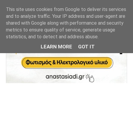
This site uses cookies from Google to deliver its services
and to analyze traffic. Your IP address and user-agent are
shared with Google along with performance and security
metrics to ensure quality of service, generate usage
statistics, and to detect and address abuse.
LEARN MORE
GOT IT