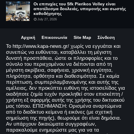
Οι επιτυχίες του Sfk Pierikos Volley είναι
αποτέλεσμα δουλειάς, υπομονής και σωστής
καθοδήγησης
July 27, 2026
Αρχική
Επικοινωνία
Site Map
Σύνδεση
Το http://www.kapa-news.gr/ χωρίς να εγγυάται και
συνεπώς να ευθύνεται, καταβάλλει τη μέγιστη
δυνατή προσπάθεια, ώστε οι πληροφορίες και το
σύνολο του περιεχομένου να διέπονται από τη
μέγιστη ακρίβεια, σαφήνεια, χρονική εγγύτητα,
πληρότητα, ορθότητα και διαθεσιμότητα. Σε καμία
περίπτωση, συμπεριλαμβανομένης και αυτής της
αμέλειας, δεν προκύπτει ευθύνη της ιστοσελίδας για
οιαδήποτε ζημία τυχόν προκληθεί στον επισκέπτη /
χρήστη εξ αφορμής αυτής της χρήσης του δικτυακού
μας τόπου. ΕΠΙΣΗΜΑΝΣΗ: Ορισμένα αναρτώμενα
από το διαδίκτυο κείμενα ή εικόνες (με σχετική
σημείωση της πηγής), θεωρούμε ότι είναι δημόσια.
Αν υπάρχουν δικαιώματα συγγραφέων,
παρακαλούμε ενημερώστε μας για να τα