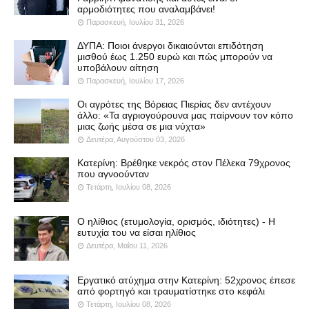
αρμοδιότητες που αναλαμβάνει!
Παρασκευή, Ιουλίου 31, 2026
ΔΥΠΑ: Ποιοι άνεργοι δικαιούνται επιδότηση
μισθού έως 1.250 ευρώ και πώς μπορούν να
υποβάλουν αίτηση
Παρασκευή, Ιουλίου 17, 2026
Οι αγρότες της Βόρειας Πιερίας δεν αντέχουν
άλλο: «Τα αγριογούρουνα μας παίρνουν τον κόπο
μιας ζωής μέσα σε μια νύχτα»
Δευτέρα, Αυγούστου 03, 2026
Κατερίνη: Βρέθηκε νεκρός στον Πέλεκα 79χρονος
που αγνοούνταν
Τετάρτη, Ιουλίου 08, 2026
Ο ηλίθιος (ετυμολογία, ορισμός, ιδιότητες) - Η
ευτυχία του να είσαι ηλίθιος
Δευτέρα, Μαΐου 11, 2026
Εργατικό ατύχημα στην Κατερίνη: 52χρονος έπεσε
από φορτηγό και τραυματίστηκε στο κεφάλι
Τετάρτη, Ιουλίου 08, 2026