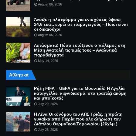
August 06, 2026
Άνοιξε η πλατφόρμα για ενισχύσεις ύψους
24,6 εκατ. ευρώ σε παραγωγούς – Ποιοι είναι
οι δικαιούχοι
August 06, 2026
Λιπάσματα: Πόσο εκτόξευσε ο πόλεμος στη
Μέση Ανατολή τις τιμές τους – Αναλυτικά
παραδείγματα
May 14, 2026
Αθλητικά
Ρήξη FIFA – UEFA για το Μουντιάλ: Η Αγγλία
καταγγέλλει αιφνιδιασμό, στο τραπέζι ακόμη
και μποϊκοτάζ
July 29, 2026
Η Λένα Οικονόμου του ΑΠΣ Τριάς, η πρώτη
γυναίκα από Πιερία που ολοκλήρωσε τον
Διάπλου Θερμαϊκού/Τορωναίου (26χλμ.)
July 28, 2026