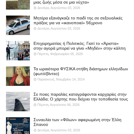
μιας ζωής μέσα σε μια νύχτα»
Δευτέρα, Αυγούστου 03, 2026
Μητέρα εξανάγκαζε το παιδί της σε σεξουαλικές
πράξεις για να «ικανοποιεί» 56χρονο
Δευτέρα, Αυγούστου 03, 2026
Επιχειρηματίας ή Πολιτικός; Γιατί το «Άριστα»
στην αγορά μπορεί να γίνει «Μηδέν» στην κάλπη
Πέμπτη, Φεβρουαρίου 05, 2026
Τα ωραιότερα ΦΥΣΙΚΑ στήθη διάσημων ελληνίδων
(φωτό/βίντεο)
Παρασκευή, Νοεμβρίου 14, 2014
Σε ποιες παραλίες καταγράφονται καρχαρίες στην
Ελλάδα; Ο χάρτης που δείχνει την τοποθεσία τους
Πέμπτη, Αυγούστου 06, 2026
Συναυλία των «Φίλων» αφιερωμένη στην Έλλη
Σπανού
Δευτέρα, Αυγούστου 03, 2026