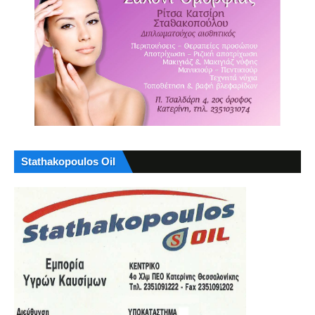
Stathakopoulos Oil