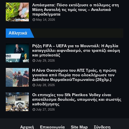
Λιπάσματα: Πόσο εκτόξευσε ο πόλεμος στη
Μέση Ανατολή τις τιμές τους – Αναλυτικά
παραδείγματα
May 14, 2026
Αθλητικά
Ρήξη FIFA – UEFA για το Μουντιάλ: Η Αγγλία
καταγγέλλει αιφνιδιασμό, στο τραπέζι ακόμη
και μποϊκοτάζ
July 29, 2026
Η Λένα Οικονόμου του ΑΠΣ Τριάς, η πρώτη
γυναίκα από Πιερία που ολοκλήρωσε τον
Διάπλου Θερμαϊκού/Τορωναίου (26χλμ.)
July 28, 2026
Οι επιτυχίες του Sfk Pierikos Volley είναι
αποτέλεσμα δουλειάς, υπομονής και σωστής
καθοδήγησης
July 27, 2026
Αρχική
Επικοινωνία
Site Map
Σύνδεση