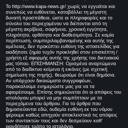
Το http://www.kapa-news.gr/ χωρίς να εγγυάται και
συνεπώς να ευθύνεται, καταβάλλει τη μέγιστη
δυνατή προσπάθεια, ώστε οι πληροφορίες και το
σύνολο του περιεχομένου να διέπονται από τη
μέγιστη ακρίβεια, σαφήνεια, χρονική εγγύτητα,
πληρότητα, ορθότητα και διαθεσιμότητα. Σε καμία
περίπτωση, συμπεριλαμβανομένης και αυτής της
αμέλειας, δεν προκύπτει ευθύνη της ιστοσελίδας για
οιαδήποτε ζημία τυχόν προκληθεί στον επισκέπτη /
χρήστη εξ αφορμής αυτής της χρήσης του δικτυακού
μας τόπου. ΕΠΙΣΗΜΑΝΣΗ: Ορισμένα αναρτώμενα
από το διαδίκτυο κείμενα ή εικόνες (με σχετική
σημείωση της πηγής), θεωρούμε ότι είναι δημόσια.
Αν υπάρχουν δικαιώματα συγγραφέων,
παρακαλούμε ενημερώστε μας για να τα
αφαιρέσουμε. Επίσης σημειώνεται ότι οι απόψεις του
ιστολόγιου μπορεί να μην συμπίπτουν με τα
περιεχόμενα του άρθρου. Για τα άρθρα που
δημοσιεύονται εδώ, ουδεμία ευθύνη εκ του νόμου
φέρουμε καθώς απηχούν αποκλειστικά τις απόψεις
των συντακτών τους και δεν δεσμεύουν καθ’
οιονδήποτε τρόπο το ιστολόγιο.