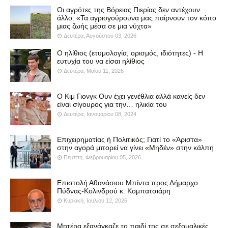
Οι αγρότες της Βόρειας Πιερίας δεν αντέχουν
άλλο: «Τα αγριογούρουνα μας παίρνουν τον κόπο
μιας ζωής μέσα σε μια νύχτα»
Δευτέρα, Αυγούστου 03, 2026
Ο ηλίθιος (ετυμολογία, ορισμός, ιδιότητες) - Η
ευτυχία του να είσαι ηλίθιος
Δευτέρα, Μαΐου 11, 2026
Ο Κιμ Γιονγκ Ουν έχει γενέθλια αλλά κανείς δεν
είναι σίγουρος για την… ηλικία του
Δευτέρα, Ιανουαρίου 08, 2024
Επιχειρηματίας ή Πολιτικός; Γιατί το «Άριστα»
στην αγορά μπορεί να γίνει «Μηδέν» στην κάλπη
Πέμπτη, Φεβρουαρίου 05, 2026
Επιστολή Αθανάσιου Μπίντα προς Δήμαρχο
Πύδνας-Κολινδρού κ. Κομπατσιάρη
Κυριακή, Ιουλίου 12, 2026
Μητέρα εξανάγκαζε το παιδί της σε σεξουαλικές