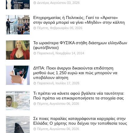
Δευτέρα, Αυγούστου 03, 2026
Επιχειρηματίας ή Πολιτικός; Γιατί το «Άριστα»
στην αγορά μπορεί να γίνει «Μηδέν» στην κάλπη
Πέμπτη, Φεβρουαρίου 05, 2026
Τα ωραιότερα ΦΥΣΙΚΑ στήθη διάσημων ελληνίδων
(φωτό/βίντεο)
Παρασκευή, Νοεμβρίου 14, 2014
ΔΥΠΑ: Ποιοι άνεργοι δικαιούνται επιδότηση
μισθού έως 1.250 ευρώ και πώς μπορούν να
υποβάλουν αίτηση
Παρασκευή, Ιουλίου 17, 2026
Τι πρέπει να κάνετε αφού βγάλετε νέα ταυτότητα:
Πού πρέπει να επικαιροποιήσετε τα στοιχεία σας
Πέμπτη, Αυγούστου 06, 2026
Σε ποιες παραλίες καταγράφονται καρχαρίες στην
Ελλάδα; Ο χάρτης που δείχνει την τοποθεσία τους
Πέμπτη, Αυγούστου 06, 2026