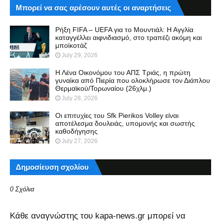
Μπορεί να σας αρέσουν αυτές οι αναρτήσεις
Ρήξη FIFA – UEFA για το Μουντιάλ: Η Αγγλία
καταγγέλλει αιφνιδιασμό, στο τραπέζι ακόμη και
μποϊκοτάζ
July 29, 2026
Η Λένα Οικονόμου του ΑΠΣ Τριάς, η πρώτη
γυναίκα από Πιερία που ολοκλήρωσε τον Διάπλου
Θερμαϊκού/Τορωναίου (26χλμ.)
July 28, 2026
Οι επιτυχίες του Sfk Pierikos Volley είναι
αποτέλεσμα δουλειάς, υπομονής και σωστής
καθοδήγησης
July 27, 2026
Δημοσίευση σχολίου
0 Σχόλια
Kάθε αναγνώστης του kapa-news.gr μπορεί να