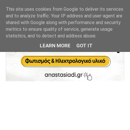
This site uses cookies from Google to deliver its services
and to analyze traffic. Your IP address and user-agent are
shared with Google along with performance and security
metrics to ensure quality of service, generate usage
statistics, and to detect and address abuse.
LEARN MORE
GOT IT