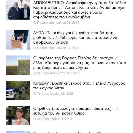
ΑΠΟΚΛΕΙΣΤΙΚΟ: Ανακάτεψε την τράπουλα πάλι ο
Κομπατσιάρης – Αυτός είναι ο νέος Αντιδήμαρχος
Γαβριήλ Αμανατίδης και αυτές είναι οι
αρμοδιότητες που αναλαμβάνει!
Παρασκευή, Ιουλίου 31, 2026
ΔΥΠΑ: Ποιοι άνεργοι δικαιούνται επιδότηση
μισθού έως 1.250 ευρώ και πώς μπορούν να
υποβάλουν αίτηση
Παρασκευή, Ιουλίου 17, 2026
Οι αγρότες της Βόρειας Πιερίας δεν αντέχουν
άλλο: «Τα αγριογούρουνα μας παίρνουν τον κόπο
μιας ζωής μέσα σε μια νύχτα»
Δευτέρα, Αυγούστου 03, 2026
Κατερίνη: Βρέθηκε νεκρός στον Πέλεκα 79χρονος
που αγνοούνταν
Τετάρτη, Ιουλίου 08, 2026
Ο ηλίθιος (ετυμολογία, ορισμός, ιδιότητες) - Η
ευτυχία του να είσαι ηλίθιος
Δευτέρα, Μαΐου 11, 2026