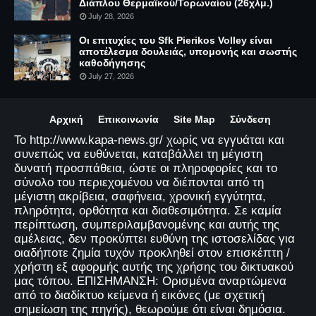
Διάπλου Θερμαϊκού/Τορωναίου (26χλμ.)
July 28, 2026
Οι επιτυχίες του Sfk Pierikos Volley είναι
αποτέλεσμα δουλειάς, υπομονής και σωστής
καθοδήγησης
July 27, 2026
Αρχική
Επικοινωνία
Site Map
Σύνδεση
Το http://www.kapa-news.gr/ χωρίς να εγγυάται και
συνεπώς να ευθύνεται, καταβάλλει τη μέγιστη
δυνατή προσπάθεια, ώστε οι πληροφορίες και το
σύνολο του περιεχομένου να διέπονται από τη
μέγιστη ακρίβεια, σαφήνεια, χρονική εγγύτητα,
πληρότητα, ορθότητα και διαθεσιμότητα. Σε καμία
περίπτωση, συμπεριλαμβανομένης και αυτής της
αμέλειας, δεν προκύπτει ευθύνη της ιστοσελίδας για
οιαδήποτε ζημία τυχόν προκληθεί στον επισκέπτη /
χρήστη εξ αφορμής αυτής της χρήσης του δικτυακού
μας τόπου. ΕΠΙΣΗΜΑΝΣΗ: Ορισμένα αναρτώμενα
από το διαδίκτυο κείμενα ή εικόνες (με σχετική
σημείωση της πηγής), θεωρούμε ότι είναι δημόσια.