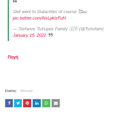
Stef went to Stalactites of course 🥰🌯
pic.twitter.com/NsLpklzFuH
— Stefanos Tsitsipas Family 🇬🇷 (@Tsitsifam)
January 15, 2022
Πηγή
Ετικέτες:
Αθλητικά