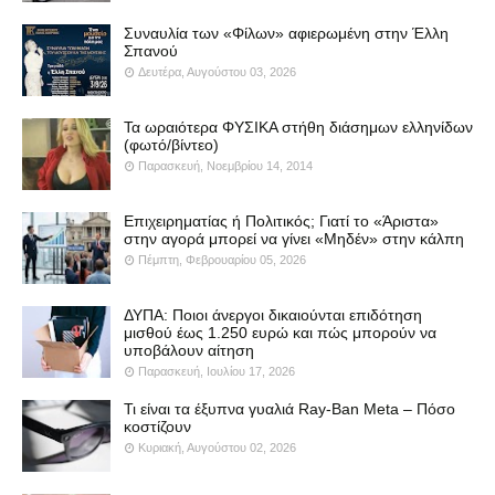
Συναυλία των «Φίλων» αφιερωμένη στην Έλλη
Σπανού
Δευτέρα, Αυγούστου 03, 2026
Τα ωραιότερα ΦΥΣΙΚΑ στήθη διάσημων ελληνίδων
(φωτό/βίντεο)
Παρασκευή, Νοεμβρίου 14, 2014
Επιχειρηματίας ή Πολιτικός; Γιατί το «Άριστα»
στην αγορά μπορεί να γίνει «Μηδέν» στην κάλπη
Πέμπτη, Φεβρουαρίου 05, 2026
ΔΥΠΑ: Ποιοι άνεργοι δικαιούνται επιδότηση
μισθού έως 1.250 ευρώ και πώς μπορούν να
υποβάλουν αίτηση
Παρασκευή, Ιουλίου 17, 2026
Τι είναι τα έξυπνα γυαλιά Ray-Ban Meta – Πόσο
κοστίζουν
Κυριακή, Αυγούστου 02, 2026