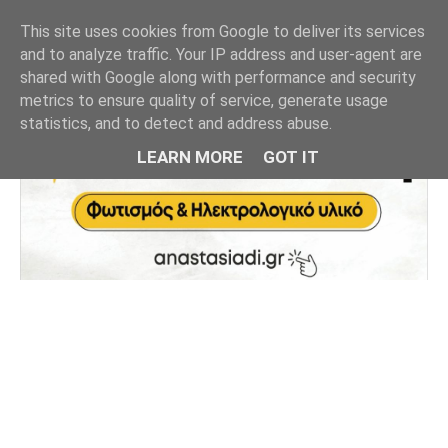
This site uses cookies from Google to deliver its services
and to analyze traffic. Your IP address and user-agent are
shared with Google along with performance and security
metrics to ensure quality of service, generate usage
statistics, and to detect and address abuse.
LEARN MORE
GOT IT