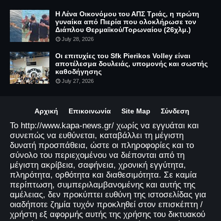
Η Λένα Οικονόμου του ΑΠΣ Τριάς, η πρώτη
γυναίκα από Πιερία που ολοκλήρωσε τον
Διάπλου Θερμαϊκού/Τορωναίου (26χλμ.)
July 28, 2026
Οι επιτυχίες του Sfk Pierikos Volley είναι
αποτέλεσμα δουλειάς, υπομονής και σωστής
καθοδήγησης
July 27, 2026
Αρχική
Επικοινωνία
Site Map
Σύνδεση
Το http://www.kapa-news.gr/ χωρίς να εγγυάται και
συνεπώς να ευθύνεται, καταβάλλει τη μέγιστη
δυνατή προσπάθεια, ώστε οι πληροφορίες και το
σύνολο του περιεχομένου να διέπονται από τη
μέγιστη ακρίβεια, σαφήνεια, χρονική εγγύτητα,
πληρότητα, ορθότητα και διαθεσιμότητα. Σε καμία
περίπτωση, συμπεριλαμβανομένης και αυτής της
αμέλειας, δεν προκύπτει ευθύνη της ιστοσελίδας για
οιαδήποτε ζημία τυχόν προκληθεί στον επισκέπτη /
χρήστη εξ αφορμής αυτής της χρήσης του δικτυακού