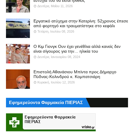
ευτυχία του να είσαι ηλίθιος
Δευτέρα, Μαΐου 11, 2026
Εργατικό ατύχημα στην Κατερίνη: 52χρονος έπεσε
από φορτηγό και τραυματίστηκε στο κεφάλι
Τετάρτη, Ιουλίου 08, 2026
Ο Κιμ Γιονγκ Ουν έχει γενέθλια αλλά κανείς δεν
είναι σίγουρος για την… ηλικία του
Δευτέρα, Ιανουαρίου 08, 2024
Επιστολή Αθανάσιου Μπίντα προς Δήμαρχο
Πύδνας-Κολινδρού κ. Κομπατσιάρη
Κυριακή, Ιουλίου 12, 2026
Εφημερεύοντα Φαρμακεία ΠΙΕΡΙΑΣ