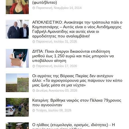
(φωτό/βίντεο)
Παρασκευή, Νοεμβρίου 14, 2014
ΑΠΟΚΛΕΙΣΤΙΚΟ: Ανακάτεψε την τράπουλα πάλι ο
Κομπατσιάρης – Αυτός είναι ο νέος Αντιδήμαρχος
Γαβριήλ Αμανατίδης και αυτές είναι οι
αρμοδιότητες που αναλαμβάνει!
Παρασκευή, Ιουλίου 31, 2026
ΔΥΠΑ: Ποιοι άνεργοι δικαιούνται επιδότηση
μισθού έως 1.250 ευρώ και πώς μπορούν να
υποβάλουν αίτηση
Παρασκευή, Ιουλίου 17, 2026
Οι αγρότες της Βόρειας Πιερίας δεν αντέχουν
άλλο: «Τα αγριογούρουνα μας παίρνουν τον κόπο
μιας ζωής μέσα σε μια νύχτα»
Δευτέρα, Αυγούστου 03, 2026
Κατερίνη: Βρέθηκε νεκρός στον Πέλεκα 79χρονος
που αγνοούνταν
Τετάρτη, Ιουλίου 08, 2026
Ο ηλίθιος (ετυμολογία, ορισμός, ιδιότητες) - Η