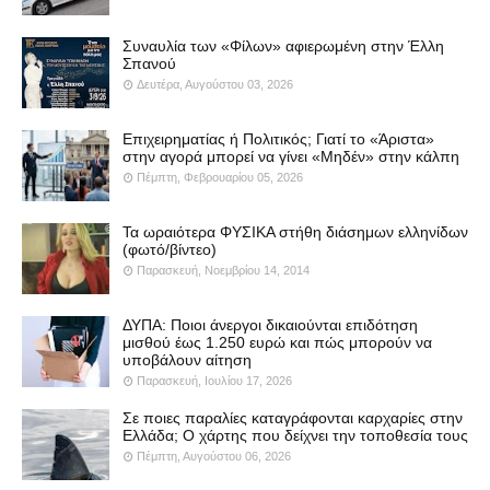
Συναυλία των «Φίλων» αφιερωμένη στην Έλλη
Σπανού
Δευτέρα, Αυγούστου 03, 2026
Επιχειρηματίας ή Πολιτικός; Γιατί το «Άριστα»
στην αγορά μπορεί να γίνει «Μηδέν» στην κάλπη
Πέμπτη, Φεβρουαρίου 05, 2026
Τα ωραιότερα ΦΥΣΙΚΑ στήθη διάσημων ελληνίδων
(φωτό/βίντεο)
Παρασκευή, Νοεμβρίου 14, 2014
ΔΥΠΑ: Ποιοι άνεργοι δικαιούνται επιδότηση
μισθού έως 1.250 ευρώ και πώς μπορούν να
υποβάλουν αίτηση
Παρασκευή, Ιουλίου 17, 2026
Σε ποιες παραλίες καταγράφονται καρχαρίες στην
Ελλάδα; Ο χάρτης που δείχνει την τοποθεσία τους
Πέμπτη, Αυγούστου 06, 2026