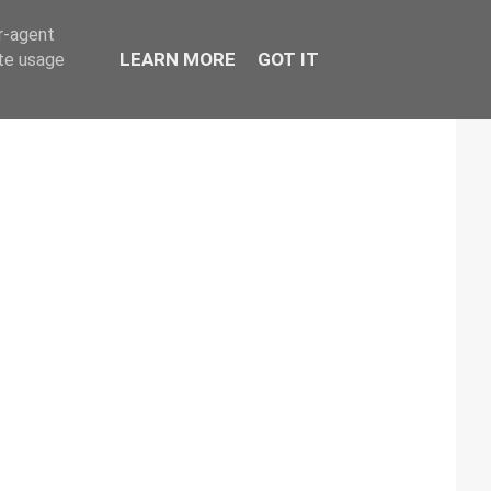
er-agent
LEARN MORE
GOT IT
ate usage