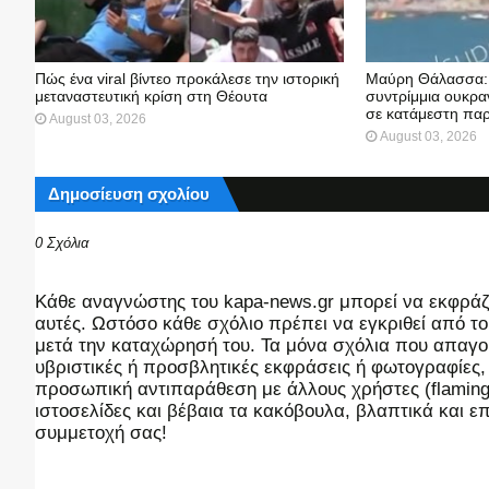
Πώς ένα viral βίντεο προκάλεσε την ιστορική
Μαύρη Θάλασσα: 
μεταναστευτική κρίση στη Θέουτα
συντρίμμια ουκρα
σε κατάμεστη παρ
August 03, 2026
August 03, 2026
Δημοσίευση σχολίου
0 Σχόλια
Kάθε αναγνώστης του kapa-news.gr μπορεί να εκφράζει
αυτές. Ωστόσο κάθε σχόλιο πρέπει να εγκριθεί από του
μετά την καταχώρησή του. Τα μόνα σχόλια που απαγορ
υβριστικές ή προσβλητικές εκφράσεις ή φωτογραφίες
προσωπική αντιπαράθεση με άλλους χρήστες (flaming),
ιστοσελίδες και βέβαια τα κακόβουλα, βλαπτικά και 
συμμετοχή σας!