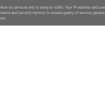
iver its services and to analyze traffic. Your IP address and us
mance and security metrics to ensure quality of service, gener
use.