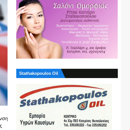
Stathakopoulos Oil
ανση
ς