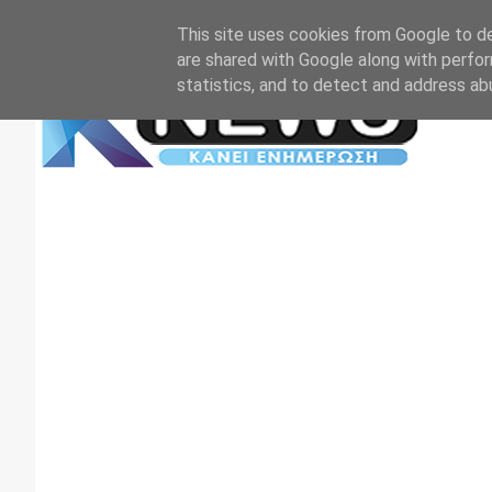
Αρχική
Επικοινωνία
Πρωτοσέλιδα
TV+RADIO
This site uses cookies from Google to del
are shared with Google along with perfor
statistics, and to detect and address ab