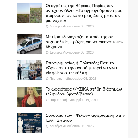
Οι αγρότες της Βόρειας Πιερίας δεν
αντέχουν άλλο: «Τα αγριογούρουνα μας
παίρνουν τον κόπο μιας ζωής μέσα σε
μια νύχτα»
Δευτέρα, Αυγούστου 03, 2026
Μητέρα εξανάγκαζε το παιδί της σε
σεξουαλικές πράξεις για να «ικανοποιεί»
56χρονο
Δευτέρα, Αυγούστου 03, 2026
Επιχειρηματίας ή Πολιτικός; Γιατί το
«Άριστα» στην αγορά μπορεί να γίνει
«Μηδέν» στην κάλπη
Πέμπτη, Φεβρουαρίου 05, 2026
Τα ωραιότερα ΦΥΣΙΚΑ στήθη διάσημων
ελληνίδων (φωτό/βίντεο)
Παρασκευή, Νοεμβρίου 14, 2014
Συναυλία των «Φίλων» αφιερωμένη στην
Έλλη Σπανού
Δευτέρα, Αυγούστου 03, 2026