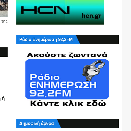
 της
Ράδιο Ενημέρωση 92,2FM
 ή
Δημοφιλή άρθρα