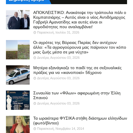
ΑΠΟΚΛΕΙΣΤΙΚΟ: Ανακάτεψε την τράπουλα πάλι ο
Κομπατσιάρης – Αυτός είναι ο νέος Αντιδήμαρχος
Γαβριήλ Αμανατίδης και αυτές είναι οι
αρμοδιότητες που αναλαμβάνει!
Παρασκευή, Ιουλίου 31, 2026
Οι αγρότες της Βόρειας Πιερίας δεν αντέχουν
άλλο: «Τα αγριογούρουνα μας παίρνουν τον κόπο
μιας ζωής μέσα σε μια νύχτα»
Δευτέρα, Αυγούστου 03, 2026
Μητέρα εξανάγκαζε το παιδί της σε σεξουαλικές
πράξεις για να «ικανοποιεί» 56χρονο
Δευτέρα, Αυγούστου 03, 2026
Συναυλία των «Φίλων» αφιερωμένη στην Έλλη
Σπανού
Δευτέρα, Αυγούστου 03, 2026
Τα ωραιότερα ΦΥΣΙΚΑ στήθη διάσημων ελληνίδων
(φωτό/βίντεο)
Παρασκευή, Νοεμβρίου 14, 2014