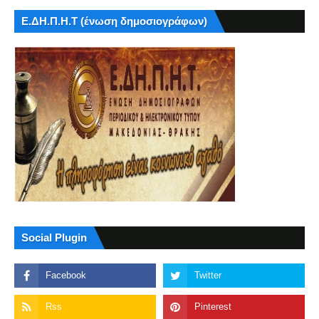
Ε.ΔΗ.Π.Η.Τ (ένωση δημοσιογράφων)
Social Plugin