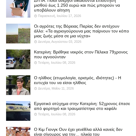
ΔΥΠΑ: Ποιοι άνεργοι δικαιούνται επιδότηση
μισθού έως 1.250 ευρώ και πώς μπορούν να
υποβάλουν αίτηση
Παρασκευή, Ιουλίου 17, 2026
Οι αγρότες της Βόρειας Πιερίας δεν αντέχουν
άλλο: «Τα αγριογούρουνα μας παίρνουν τον κόπο
μιας ζωής μέσα σε μια νύχτα»
Δευτέρα, Αυγούστου 03, 2026
Κατερίνη: Βρέθηκε νεκρός στον Πέλεκα 79χρονος
που αγνοούνταν
Τετάρτη, Ιουλίου 08, 2026
Ο ηλίθιος (ετυμολογία, ορισμός, ιδιότητες) - Η
ευτυχία του να είσαι ηλίθιος
Δευτέρα, Μαΐου 11, 2026
Εργατικό ατύχημα στην Κατερίνη: 52χρονος έπεσε
από φορτηγό και τραυματίστηκε στο κεφάλι
Τετάρτη, Ιουλίου 08, 2026
Ο Κιμ Γιονγκ Ουν έχει γενέθλια αλλά κανείς δεν
είναι σίγουρος για την… ηλικία του