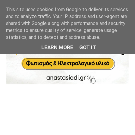
This site uses cookies from Google to deliver its services
and to analyze traffic. Your IP address and user-agent are
shared with Google along with performance and security
metrics to ensure quality of service, generate usage
statistics, and to detect and address abuse.
LEARN MORE
GOT IT