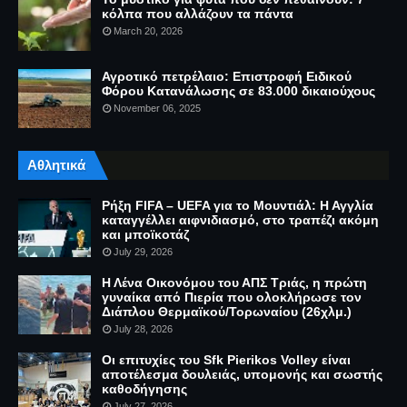
κόλπα που αλλάζουν τα πάντα
March 20, 2026
Αγροτικό πετρέλαιο: Επιστροφή Ειδικού
Φόρου Κατανάλωσης σε 83.000 δικαιούχους
November 06, 2025
Αθλητικά
Ρήξη FIFA – UEFA για το Μουντιάλ: Η Αγγλία
καταγγέλλει αιφνιδιασμό, στο τραπέζι ακόμη
και μποϊκοτάζ
July 29, 2026
Η Λένα Οικονόμου του ΑΠΣ Τριάς, η πρώτη
γυναίκα από Πιερία που ολοκλήρωσε τον
Διάπλου Θερμαϊκού/Τορωναίου (26χλμ.)
July 28, 2026
Οι επιτυχίες του Sfk Pierikos Volley είναι
αποτέλεσμα δουλειάς, υπομονής και σωστής
καθοδήγησης
July 27, 2026