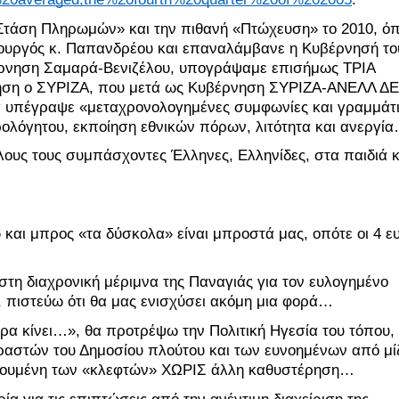
 «Στάση Πληρωμών» και την πιθανή «Πτώχευση» το 2010, όπ
ουργός κ. Παπανδρέου και επαναλάμβανε η Κυβέρνησή του
ρνηση Σαμαρά-Βενιζέλου, υπογράψαμε επισήμως ΤΡΙΑ 
ηση ο ΣΥΡΙΖΑ, που μετά ως Κυβέρνηση ΣΥΡΙΖΑ-ΑΝΕΛΛ ΔΕ
υπέγραψε «μεταχρονολογημένες συμφωνίες και γραμμάτι
ρολόγητου, εκποίηση εθνικών πόρων, λιτότητα και ανεργί
λους τους συμπάσχοντες Έλληνες, Ελληνίδες, στα παιδιά κα
ώ και μπρος «τα δύσκολα» είναι μπροστά μας, οπότε οι 4 ευ
στη διαχρονική μέριμνα της Παναγιάς για τον ευλογημένο 
, πιστεύω ότι θα μας ενισχύσει ακόμη μια φορά…
ίρα κίνει…», θα προτρέψω την Πολιτική Ηγεσία του τόπου, 
αστών του Δημοσίου πλούτου και των ευνοημένων από μίζ
ιλουμένη των «κλεφτών» ΧΩΡΙΣ άλλη καθυστέρηση…