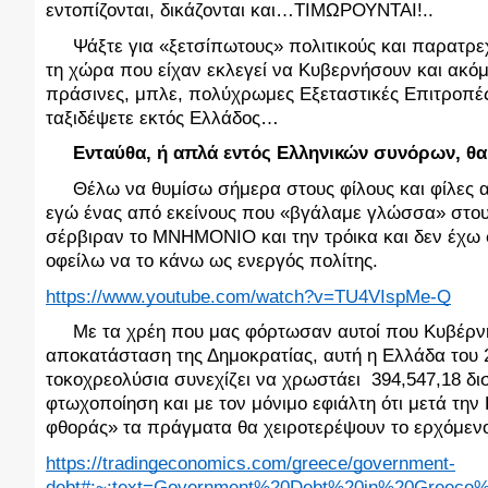
εντοπίζονται, δικάζονται και…ΤΙΜΩΡΟΥΝΤΑΙ!..
Ψάξτε για «ξετσίπωτους» πολιτικούς και παρατρε
τη χώρα που είχαν εκλεγεί να Κυβερνήσουν και ακό
πράσινες, μπλε, πολύχρωμες Εξεταστικές Επιτροπές 
ταξιδέψετε εκτός Ελλάδος…
     Ενταύθα, ή απλά εντός Ελληνικών συνόρων, θα
     Θέλω να θυμίσω σήμερα στους φίλους και φίλες
εγώ ένας από εκείνους που «βγάλαμε γλώσσα» στους 
σέρβιραν το ΜΝΗΜΟΝΙΟ και την τρόικα και δεν έχω σ
οφείλω να το κάνω ως ενεργός πολίτης.
https://www.youtube.com/watch?v=TU4VIspMe-Q
     Με τα χρέη που μας φόρτωσαν αυτοί που Κυβέρνησ
αποκατάσταση της Δημοκρατίας, αυτή η Ελλάδα του 
τοκοχρεολύσια συνεχίζει να χρωστάει  394,547,18 δι
φτωχοποίηση και με τον μόνιμο εφιάλτη ότι μετά τη
φθοράς» τα πράγματα θα χειροτερέψουν το ερχόμενο
https://tradingeconomics.com/greece/government-
debt#:~:text=Government%20Debt%20in%20Greece%