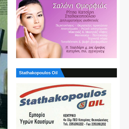
Stathakopoulos Oil