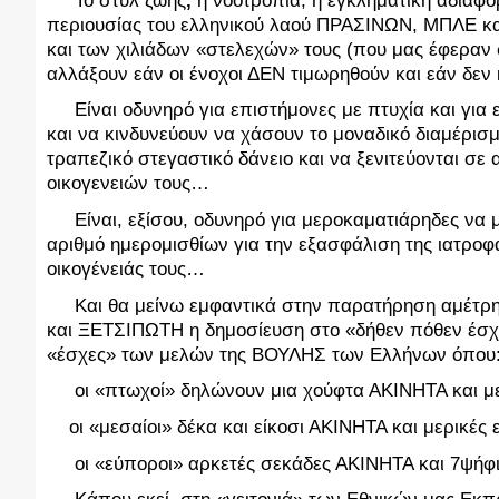
Το στυλ ζωής
,
 η νοοτροπία, η εγκληματική αδιαφορ
περιουσίας του ελληνικού λαού ΠΡΑΣΙΝΩΝ, ΜΠΛΕ κ
και των χιλιάδων «στελεχών» τους (που μας έφεραν 
αλλάξουν εάν οι ένοχοι ΔΕΝ τιμωρηθούν και εάν δεν
     Είναι οδυνηρό για επιστήμονες με πτυχία και για
και να κινδυνεύουν να χάσουν το μοναδικό διαμέρισ
τραπεζικό στεγαστικό δάνειο και να ξενιτεύονται σε
οικογενειών τους…
     Είναι, εξίσου, οδυνηρό για μεροκαματιάρηδες 
αριθμό ημερομισθίων για την εξασφάλιση της ιατροφ
οικογένειάς τους…
     Και θα μείνω εμφαντικά στην παρατήρηση αμέτρ
και ΞΕΤΣΙΠΩΤΗ η δημοσίευση στο «δήθεν πόθεν έσχε
«έσχες» των μελών της ΒΟΥΛΗΣ των Ελλήνων όπου
     οι «πτωχοί» δηλώνουν μια χούφτα ΑΚΙΝΗΤΑ και μ
    οι «μεσαίοι» δέκα και είκοσι ΑΚΙΝΗΤΑ και μερικές
     οι «εύποροι» αρκετές σεκάδες ΑΚΙΝΗΤΑ και 7ψήφ