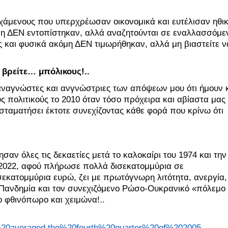
χάμενους που υπερχρέωσαν οικονομικά και ευτέλισαν ηθικ
μη ΔΕΝ εντοπίστηκαν, αλλά αναζητούνται σε εναλλασσόμεν
και φυσικά ακόμη ΔΕΝ τιμωρήθηκαν, αλλά μη βιαστείτε να
 βρείτε… μπόλικους!..
 αναγνώστες και ανγνώστριες των απόψεων μου ότι ήμουν κ
πολιτικούς το 2010 όταν τόσο πρόχειρα και αβίαστα μας 
ταματήσει έκτοτε συνεχίζοντας κάθε φορά που κρίνω ότι 
αν όλες τις δεκαετίες μετά το καλοκαίρι του 1974 και την 
2022, αφού πλήρωσε πολλά δισεκατομμύρια σε 
σεκατομμύρια ευρώ, ζει με πρωτόγνωρη λιτότητα, ανεργία, 
ν Πανδημία και τον συνεχιζόμενο Ρώσο-Ουκρανικό «πόλεμο 
 φθινόπωρο και χειμώνα!..
20averaged,the%20fourth%20quarter%20of%202005
.