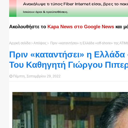
Ακολουθήστε το
Kapa News στο Google News
και μ
Αρχική σελίδα
Απόψεις
Πριν «καταντήσει» η Ελλάδα «off-shore» της ΑΤ
Πριν «καταντήσει» η Ελλάδα 
Του Καθηγητή Γιώργου Πιπε
Πέμπτη, Σεπτεμβρίου 29, 2022