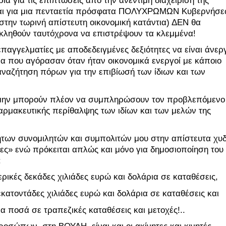
ία για τις επιπτώσεις από την ανέντιμη διαχείριση της 
αι για μια πενταετία πρόσφατα ΠΟΛΥΧΡΩΜΩΝ Κυβερνήσε
στην τωρινή απίστευτη οικονομική κατάντια) ΔΕΝ θα 
 κληθούν ταυτόχρονα να επιστρέψουν τα κλεμμένα!
 επαγγελματίες με αποδεδειγμένες δεξιότητες να είναι άνεργ
μα που αγόρασαν όταν ήταν οικονομικά ενεργοί με κάποιο 
 αναζήτηση πόρων για την επιβίωσή των ίδιων και των 
να μην μπορούν πλέον να συμπληρώσουν τον προβλεπόμενο 
αρμακευτικής περίθαλψης των ιδίων και των μελών της 
ητων συνομιλητών και συμπολιτών μου στην απίστευτα χυδ
ς» ενώ πρόκειται απλώς και μόνο για δημοσιοποίηση του 
:
ερικές δεκάδες χιλιάδες ευρώ και δολάρια σε καταθέσεις,
 εκατοντάδες χιλιάδες ευρώ και δολάρια σε καταθέσεις και
ια ποσά σε τραπεζικές καταθέσεις και μετοχές!..