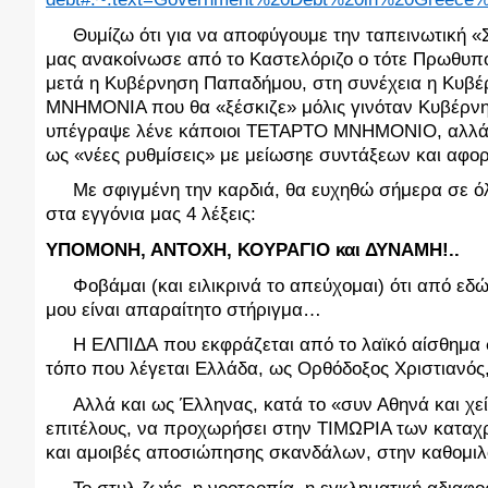
     Θυμίζω ότι για να αποφύγουμε την ταπεινωτική
μας ανακοίνωσε από το Καστελόριζο ο τότε Πρωθυπ
μετά η Κυβέρνηση Παπαδήμου, στη συνέχεια η Κυβέ
ΜΝΗΜΟΝΙΑ που θα «ξέσκιζε» μόλις γινόταν Κυβέρν
υπέγραψε λένε κάποιοι ΤΕΤΑΡΤΟ ΜΝΗΜΟΝΙΟ, αλλά 
ως «νέες ρυθμίσεις» με μείωσηε συντάξεων και αφο
     Με σφιγμένη την καρδιά, θα ευχηθώ σήμερα σε ό
στα εγγόνια μας 4 λέξεις:
ΥΠΟΜΟΝΗ, ΑΝΤΟΧΗ, ΚΟΥΡΑΓΙΟ και ΔΥΝΑΜΗ!..
 Φοβάμαι (και ειλικρινά το απεύχομαι) ότι από εδ
μου είναι απαραίτητο στήριγμα…
     Η ΕΛΠΙΔΑ που εκφράζεται από το λαϊκό αίσθημα 
τόπο που λέγεται Ελλάδα, ως Ορθόδοξος Χριστιανός
     Αλλά και ως Έλληνας, κατά το «συν Αθηνά και χε
επιτέλους, να προχωρήσει στην ΤΙΜΩΡΙΑ των καταχρ
και αμοιβές αποσιώπησης σκανδάλων, στην καθομ