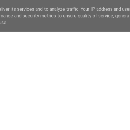
iver its services and to analyze traffic. Your IP address and us
mance and security metrics to ensure quality of service, gener
use.