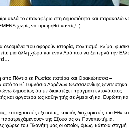
αίρι αλλά το επαναφέρω στη δημοσιότητα και παρακαλώ ν
EMENS χωρίς να τιμωρηθεί κανείς!..)
ια δεδομένα που αφορούν ιστορία, πολιτισμό, κλίμα, φυσικέ
βρείτε μια άλλη χώρα και έναν Λαό που να ξεπερνά την Ελλ
τε!…
.
η από Πόντιο εκ Ρωσίας πατέρα και Θρακιώτισσα – 
 από το Β΄ Γυμνάσιο Αρρένων Θεσσαλονίκης ξενιτεύτηκα 
λώνω δημοσίως ότι με διακατέχει πράγματι εντονότατος 
ής και αργότερα ως καθηγητής σε Αμερική και Ευρώπη και
ύς, καταχραστές εξουσίας, κακούς διαχειριστές του Εθνικο
 παρατρεχάμενους» της Εξουσίας σε Πανεπιστήμια, 
ς χώρες του Πλανήτη μας οι οποίοι, όμως, κάποια στιγμή 