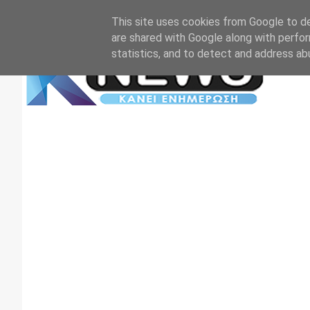
Αρχική
Επικοινωνία
Πρωτοσέλιδα
TV+RADIO
This site uses cookies from Google to del
are shared with Google along with perfor
statistics, and to detect and address ab