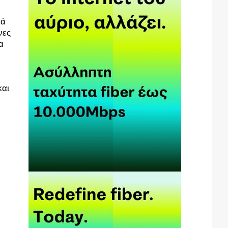
ά 
ες 
 
αι 