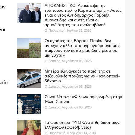
ΑΠΟΚΛΕΙΣΤΙΚΟ: Ανακάτεψε την
ων 
τράπουλα πάλι ο Κομπατσιάρης – Αυτός
είναι ο νέος Αντιδήμαρχος Γαβριήλ
Αμανατίδης και αυτές είναι οι
αρμοδιότητες που αναλαμβάνει!
οι 
Παρασκευή, Ιουλίου 31, 2026
Οι αγρότες της Βόρειας Πιερίας δεν
αντέχουν άλλο: «Τα αγριογούρουνα μας
παίρνουν τον κόπο μιας ζωής μέσα σε
μια νύχτα»
Δευτέρα, Αυγούστου 03, 2026
Μητέρα εξανάγκαζε το παιδί της σε
σεξουαλικές πράξεις για να «ικανοποιεί»
56χρονο
αία 
Δευτέρα, Αυγούστου 03, 2026
Συναυλία των «Φίλων» αφιερωμένη στην
Έλλη Σπανού
Δευτέρα, Αυγούστου 03, 2026
Τα ωραιότερα ΦΥΣΙΚΑ στήθη διάσημων
ελληνίδων (φωτό/βίντεο)
Παρασκευή, Νοεμβρίου 14, 2014