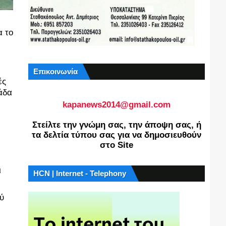
α το
Επικοινωνία
ς 
άδα 
kapanews2014@gmail.com
Στείλτε την γνώμη σας, την άποψη σας, ή
τα δελτία τύπου σας για να δημοσιευθούν
στο Site
 
HCN | Internet - Telephony
ύ 