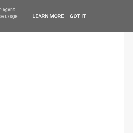
er-agent
LEARN MORE
GOT IT
ate usage