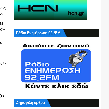
ως 
, 
Ν 
α» 
Ράδιο Ενημέρωση 92,2FM
α…
ι 
χές 
ες 
Δημοφιλή άρθρα