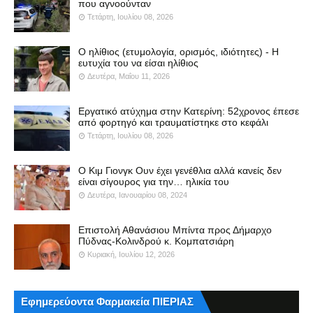
που αγνοούνταν
Τετάρτη, Ιουλίου 08, 2026
Ο ηλίθιος (ετυμολογία, ορισμός, ιδιότητες) - Η
ευτυχία του να είσαι ηλίθιος
Δευτέρα, Μαΐου 11, 2026
Εργατικό ατύχημα στην Κατερίνη: 52χρονος έπεσε
από φορτηγό και τραυματίστηκε στο κεφάλι
Τετάρτη, Ιουλίου 08, 2026
Ο Κιμ Γιονγκ Ουν έχει γενέθλια αλλά κανείς δεν
είναι σίγουρος για την… ηλικία του
Δευτέρα, Ιανουαρίου 08, 2024
Επιστολή Αθανάσιου Μπίντα προς Δήμαρχο
Πύδνας-Κολινδρού κ. Κομπατσιάρη
Κυριακή, Ιουλίου 12, 2026
Εφημερεύοντα Φαρμακεία ΠΙΕΡΙΑΣ