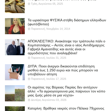
Τρίτη, Αυγούστου 05, 2025
Τα ωραιότερα ΦΥΣΙΚΑ στήθη διάσημων ελληνίδων
(φωτό/βίντεο)
Παρασκευή, Νοεμβρίου 14, 2014
ΑΠΟΚΛΕΙΣΤΙΚΟ: Ανακάτεψε την τράπουλα πάλι ο
Κομπατσιάρης – Αυτός είναι ο νέος Αντιδήμαρχος
Γαβριήλ Αμανατίδης και αυτές είναι οι
αρμοδιότητες που αναλαμβάνει!
Παρασκευή, Ιουλίου 31, 2026
ΔΥΠΑ: Ποιοι άνεργοι δικαιούνται επιδότηση
μισθού έως 1.250 ευρώ και πώς μπορούν να
υποβάλουν αίτηση
Παρασκευή, Ιουλίου 17, 2026
Οι αγρότες της Βόρειας Πιερίας δεν αντέχουν
άλλο: «Τα αγριογούρουνα μας παίρνουν τον κόπο
μιας ζωής μέσα σε μια νύχτα»
Δευτέρα, Αυγούστου 03, 2026
Κατερίνη: Βρέθηκε νεκρός στον Πέλεκα 79χρονος