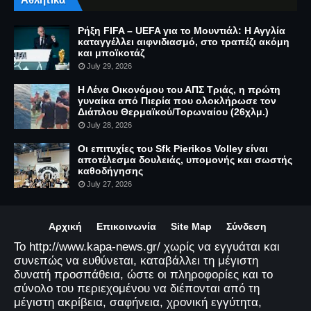
Ρήξη FIFA – UEFA για το Μουντιάλ: Η Αγγλία
καταγγέλλει αιφνιδιασμό, στο τραπέζι ακόμη
και μποϊκοτάζ
July 29, 2026
Η Λένα Οικονόμου του ΑΠΣ Τριάς, η πρώτη
γυναίκα από Πιερία που ολοκλήρωσε τον
Διάπλου Θερμαϊκού/Τορωναίου (26χλμ.)
July 28, 2026
Οι επιτυχίες του Sfk Pierikos Volley είναι
αποτέλεσμα δουλειάς, υπομονής και σωστής
καθοδήγησης
July 27, 2026
Αρχική
Επικοινωνία
Site Map
Σύνδεση
Το http://www.kapa-news.gr/ χωρίς να εγγυάται και
συνεπώς να ευθύνεται, καταβάλλει τη μέγιστη
δυνατή προσπάθεια, ώστε οι πληροφορίες και το
σύνολο του περιεχομένου να διέπονται από τη
μέγιστη ακρίβεια, σαφήνεια, χρονική εγγύτητα,