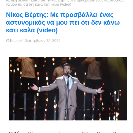
Αρχική σελίδα
LifeStyle
Νίκος Βέρτης: Με προσβάλλει ένας αστυνομικός
να μου πει ότι δεν κάνω κάτι καλά (video)
Νίκος Βέρτης: Με προσβάλλει ένας
αστυνομικός να μου πει ότι δεν κάνω
κάτι καλά (video)
Κυριακή, Σεπτεμβρίου 25, 2022