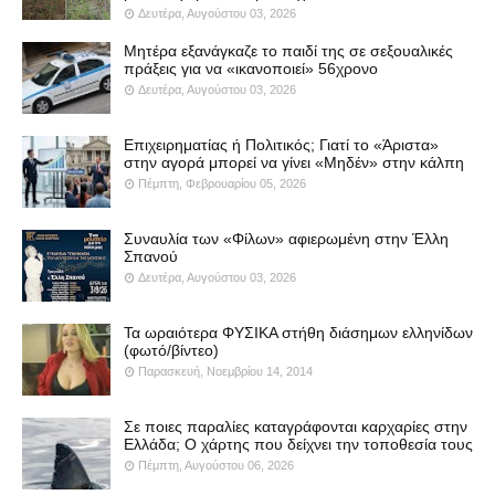
Δευτέρα, Αυγούστου 03, 2026
Μητέρα εξανάγκαζε το παιδί της σε σεξουαλικές
πράξεις για να «ικανοποιεί» 56χρονο
Δευτέρα, Αυγούστου 03, 2026
Επιχειρηματίας ή Πολιτικός; Γιατί το «Άριστα»
στην αγορά μπορεί να γίνει «Μηδέν» στην κάλπη
Πέμπτη, Φεβρουαρίου 05, 2026
Συναυλία των «Φίλων» αφιερωμένη στην Έλλη
Σπανού
Δευτέρα, Αυγούστου 03, 2026
Τα ωραιότερα ΦΥΣΙΚΑ στήθη διάσημων ελληνίδων
(φωτό/βίντεο)
Παρασκευή, Νοεμβρίου 14, 2014
Σε ποιες παραλίες καταγράφονται καρχαρίες στην
Ελλάδα; Ο χάρτης που δείχνει την τοποθεσία τους
Πέμπτη, Αυγούστου 06, 2026