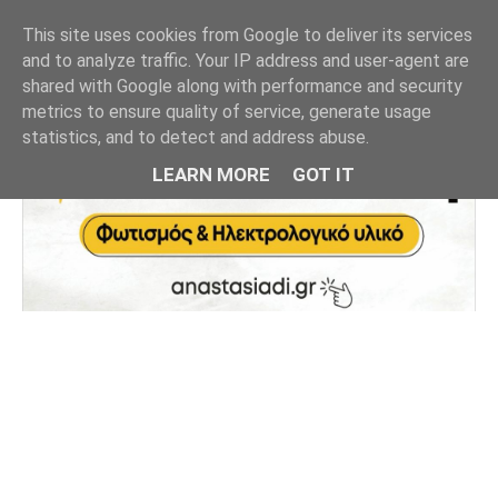
This site uses cookies from Google to deliver its services
and to analyze traffic. Your IP address and user-agent are
shared with Google along with performance and security
metrics to ensure quality of service, generate usage
statistics, and to detect and address abuse.
LEARN MORE
GOT IT