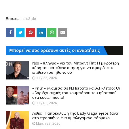
Ετικέτες:
LifeStyle
Μπορεί να σας αρέσουν αυτές οι αναρτήσεις
Νέο «πλήγμα» για τον Μπραντ Πιτ: Η μικρότερη
κόρη του κατέθεσε αίτηση για να αφαιρέσει το
επίθετο του ηθοποιού
July 22, 2026
«Ρήξη» ανάμεσα σε Ν.Πετράτο και Α.Γκλέτσο: Οι
«βαριές» αιχμές του κουμπάρου του ηθοποιού
στα social media!
July 01, 2026
Λίθιο: Η αποκάλυψη της Lady Gaga έφερε ξανά
στο προσκήνιο ένα αμφιλεγόμενο φάρμακο
March 27, 2026