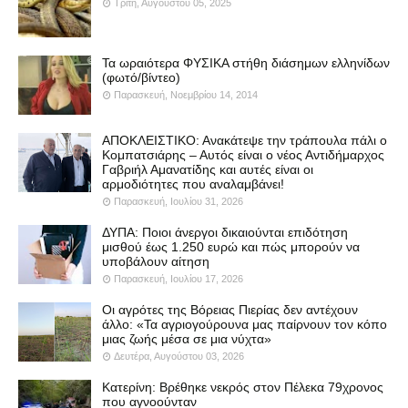
Τρίτη, Αυγούστου 05, 2025
Τα ωραιότερα ΦΥΣΙΚΑ στήθη διάσημων ελληνίδων
(φωτό/βίντεο)
Παρασκευή, Νοεμβρίου 14, 2014
ΑΠΟΚΛΕΙΣΤΙΚΟ: Ανακάτεψε την τράπουλα πάλι ο
Κομπατσιάρης – Αυτός είναι ο νέος Αντιδήμαρχος
Γαβριήλ Αμανατίδης και αυτές είναι οι
αρμοδιότητες που αναλαμβάνει!
Παρασκευή, Ιουλίου 31, 2026
ΔΥΠΑ: Ποιοι άνεργοι δικαιούνται επιδότηση
μισθού έως 1.250 ευρώ και πώς μπορούν να
υποβάλουν αίτηση
Παρασκευή, Ιουλίου 17, 2026
Οι αγρότες της Βόρειας Πιερίας δεν αντέχουν
άλλο: «Τα αγριογούρουνα μας παίρνουν τον κόπο
μιας ζωής μέσα σε μια νύχτα»
Δευτέρα, Αυγούστου 03, 2026
Κατερίνη: Βρέθηκε νεκρός στον Πέλεκα 79χρονος
που αγνοούνταν