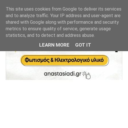
This site uses cookies from Google to deliver its services
and to analyze traffic. Your IP address and user-agent are
shared with Google along with performance and security
metrics to ensure quality of service, generate usage
statistics, and to detect and address abuse.
LEARN MORE
GOT IT