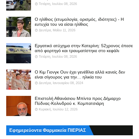
Τετάρτη, Ιουλίου 08, 2026
Ο ηλίθιος (ετυμολογία, ορισμός, ιδιότητες) - Η
ευτυχία του να είσαι ηλίθιος
Δευτέρα, Μαΐου 11, 2026
Εργατικό ατύχημα στην Κατερίνη: 52χρονος έπεσε
από φορτηγό και τραυματίστηκε στο κεφάλι
Τετάρτη, Ιουλίου 08, 2026
Ο Κιμ Γιονγκ Ουν έχει γενέθλια αλλά κανείς δεν
είναι σίγουρος για την… ηλικία του
Δευτέρα, Ιανουαρίου 08, 2024
Επιστολή Αθανάσιου Μπίντα προς Δήμαρχο
Πύδνας-Κολινδρού κ. Κομπατσιάρη
Κυριακή, Ιουλίου 12, 2026
Εφημερεύοντα Φαρμακεία ΠΙΕΡΙΑΣ