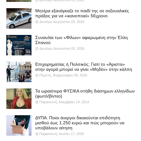
Μητέρα εξανάγκαζε το παιδί της σε σεξουαλικές
πράξεις για να «ικανοποιεί» 56χρονο
Δευτέρα, Αυγούστου 03, 2026
Συναυλία των «Φίλων» αφιερωμένη στην Έλλη
Σπανού
Δευτέρα, Αυγούστου 03, 2026
Επιχειρηματίας ή Πολιτικός; Γιατί το «Άριστα»
στην αγορά μπορεί να γίνει «Μηδέν» στην κάλπη
Πέμπτη, Φεβρουαρίου 05, 2026
Τα ωραιότερα ΦΥΣΙΚΑ στήθη διάσημων ελληνίδων
(φωτό/βίντεο)
Παρασκευή, Νοεμβρίου 14, 2014
ΔΥΠΑ: Ποιοι άνεργοι δικαιούνται επιδότηση
μισθού έως 1.250 ευρώ και πώς μπορούν να
υποβάλουν αίτηση
Παρασκευή, Ιουλίου 17, 2026