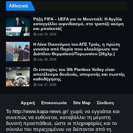
Αθλητικά
Ρήξη FIFA – UEFA για το Μουντιάλ: Η Αγγλία
καταγγέλλει αιφνιδιασμό, στο τραπέζι ακόμη
και μποϊκοτάζ
July 29, 2026
Η Λένα Οικονόμου του ΑΠΣ Τριάς, η πρώτη
γυναίκα από Πιερία που ολοκλήρωσε τον
Διάπλου Θερμαϊκού/Τορωναίου (26χλμ.)
July 28, 2026
Οι επιτυχίες του Sfk Pierikos Volley είναι
αποτέλεσμα δουλειάς, υπομονής και σωστής
καθοδήγησης
July 27, 2026
Αρχική
Επικοινωνία
Site Map
Σύνδεση
Το http://www.kapa-news.gr/ χωρίς να εγγυάται και
συνεπώς να ευθύνεται, καταβάλλει τη μέγιστη
δυνατή προσπάθεια, ώστε οι πληροφορίες και το
σύνολο του περιεχομένου να διέπονται από τη