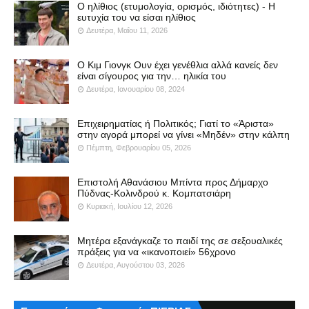
Ο ηλίθιος (ετυμολογία, ορισμός, ιδιότητες) - Η
ευτυχία του να είσαι ηλίθιος
Δευτέρα, Μαΐου 11, 2026
Ο Κιμ Γιονγκ Ουν έχει γενέθλια αλλά κανείς δεν
είναι σίγουρος για την… ηλικία του
Δευτέρα, Ιανουαρίου 08, 2024
Επιχειρηματίας ή Πολιτικός; Γιατί το «Άριστα»
στην αγορά μπορεί να γίνει «Μηδέν» στην κάλπη
Πέμπτη, Φεβρουαρίου 05, 2026
Επιστολή Αθανάσιου Μπίντα προς Δήμαρχο
Πύδνας-Κολινδρού κ. Κομπατσιάρη
Κυριακή, Ιουλίου 12, 2026
Μητέρα εξανάγκαζε το παιδί της σε σεξουαλικές
πράξεις για να «ικανοποιεί» 56χρονο
Δευτέρα, Αυγούστου 03, 2026