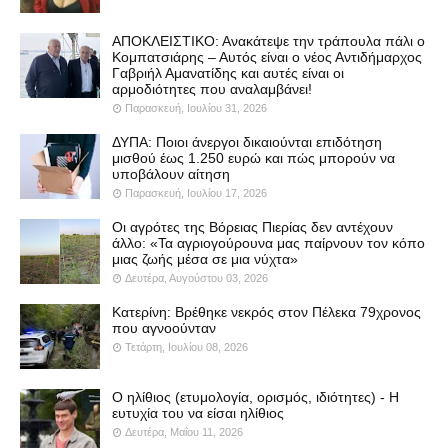
ΑΠΟΚΛΕΙΣΤΙΚΟ: Ανακάτεψε την τράπουλα πάλι ο
Κομπατσιάρης – Αυτός είναι ο νέος Αντιδήμαρχος
Γαβριήλ Αμανατίδης και αυτές είναι οι
αρμοδιότητες που αναλαμβάνει!
Παρασκευή, Ιουλίου 31, 2026
ΔΥΠΑ: Ποιοι άνεργοι δικαιούνται επιδότηση
μισθού έως 1.250 ευρώ και πώς μπορούν να
υποβάλουν αίτηση
Παρασκευή, Ιουλίου 17, 2026
Οι αγρότες της Βόρειας Πιερίας δεν αντέχουν
άλλο: «Τα αγριογούρουνα μας παίρνουν τον κόπο
μιας ζωής μέσα σε μια νύχτα»
Δευτέρα, Αυγούστου 03, 2026
Κατερίνη: Βρέθηκε νεκρός στον Πέλεκα 79χρονος
που αγνοούνταν
Τετάρτη, Ιουλίου 08, 2026
Ο ηλίθιος (ετυμολογία, ορισμός, ιδιότητες) - Η
ευτυχία του να είσαι ηλίθιος
Δευτέρα, Μαΐου 11, 2026