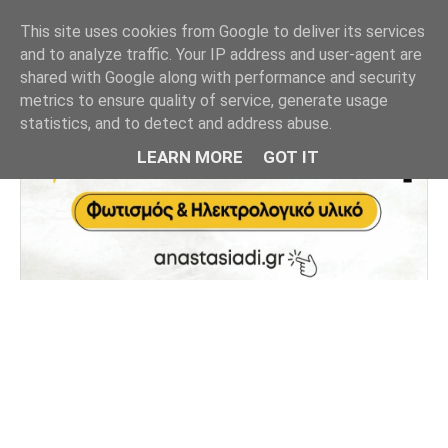
This site uses cookies from Google to deliver its services
and to analyze traffic. Your IP address and user-agent are
shared with Google along with performance and security
metrics to ensure quality of service, generate usage
statistics, and to detect and address abuse.
LEARN MORE
GOT IT