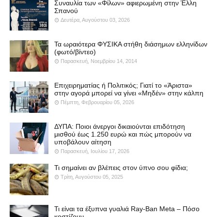
Συναυλία των «Φίλων» αφιερωμένη στην Έλλη
Σπανού
Δευτέρα, Αυγούστου 03, 2026
Τα ωραιότερα ΦΥΣΙΚΑ στήθη διάσημων ελληνίδων
(φωτό/βίντεο)
Παρασκευή, Νοεμβρίου 14, 2014
Επιχειρηματίας ή Πολιτικός; Γιατί το «Άριστα»
στην αγορά μπορεί να γίνει «Μηδέν» στην κάλπη
Πέμπτη, Φεβρουαρίου 05, 2026
ΔΥΠΑ: Ποιοι άνεργοι δικαιούνται επιδότηση
μισθού έως 1.250 ευρώ και πώς μπορούν να
υποβάλουν αίτηση
Παρασκευή, Ιουλίου 17, 2026
Τι σημαίνει αν βλέπεις στον ύπνο σου φίδια;
Τρίτη, Αυγούστου 05, 2025
Τι είναι τα έξυπνα γυαλιά Ray-Ban Meta – Πόσο
κοστίζουν