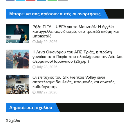
Μπορεί να σας αρέσουν αυτές οι αναρτήσεις
Ρήξη FIFA – UEFA για το Μουντιάλ: Η Αγγλία
καταγγέλλει αιφνιδιασμό, στο τραπέζι ακόμη και
μποϊκοτάζ
July 29, 2026
Η Λένα Οικονόμου του ΑΠΣ Τριάς, η πρώτη
γυναίκα από Πιερία που ολοκλήρωσε τον Διάπλου
Θερμαϊκού/Τορωναίου (26χλμ.)
July 28, 2026
Οι επιτυχίες του Sfk Pierikos Volley είναι
αποτέλεσμα δουλειάς, υπομονής και σωστής
καθοδήγησης
July 27, 2026
Δημοσίευση σχολίου
0 Σχόλια