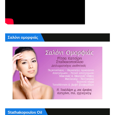
Σαλόνι ομορφιάς
Stathakopoulos Oil