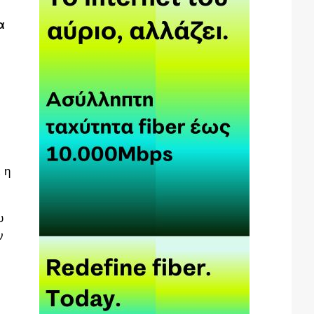
α
 η
υ
ν