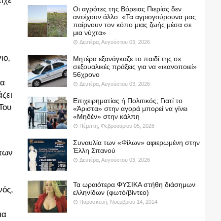
ίχε
Οι αγρότες της Βόρειας Πιερίας δεν
αντέχουν άλλο: «Τα αγριογούρουνα μας
παίρνουν τον κόπο μιας ζωής μέσα σε
μια νύχτα»
Δευτέρα, Αυγούστου 03, 2026
ιο,
Μητέρα εξανάγκαζε το παιδί της σε
σεξουαλικές πράξεις για να «ικανοποιεί»
56χρονο
ία
Δευτέρα, Αυγούστου 03, 2026
άζει
Επιχειρηματίας ή Πολιτικός; Γιατί το
Του
«Άριστα» στην αγορά μπορεί να γίνει
«Μηδέν» στην κάλπη
Πέμπτη, Φεβρουαρίου 05, 2026
Συναυλία των «Φίλων» αφιερωμένη στην
Έλλη Σπανού
 των
Δευτέρα, Αυγούστου 03, 2026
Τα ωραιότερα ΦΥΣΙΚΑ στήθη διάσημων
νός,
ελληνίδων (φωτό/βίντεο)
Παρασκευή, Νοεμβρίου 14, 2014
ια