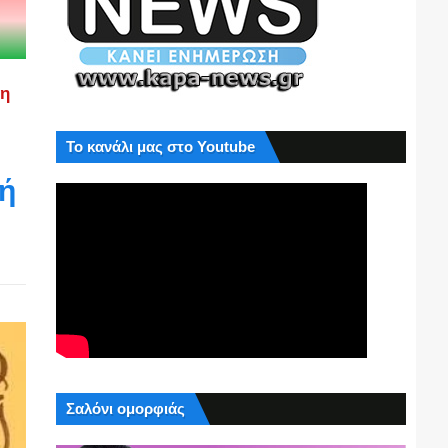
ση
Το κανάλι μας στο Youtube
λή
Σαλόνι ομορφιάς