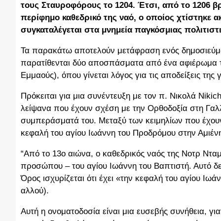
τους Σταυροφόρους το 1204. Έτσι, από το 1206 βρ
περίφημο καθεδρικό της ναό, ο οποίος χτίστηκε ακ
συγκαταλέγεται στα μνημεία παγκόσμιας πολιτισ
Τα παρακάτω αποτελούν μετάφραση ενός δημοσιεύματο
παρατίθενται δύο αποσπάσματα από ένα αφιέρωμα τ
Εμμαούς), όπου γίνεται λόγος για τις αποδείξεις της 
Πρόκειται για μια συνέντευξη με τον π. Νικολά Niki
λείψανα που έχουν σχέση με την Ορθοδοξία στη Γαλ
συμπεράσματά του. Μεταξύ των κειμηλίων που έχουν 
κεφαλή του αγίου Ιωάννη του Προδρόμου στην Αμιένη
“Από το 13ο αιώνα, ο καθεδρικός ναός της Νοτρ Νταμ
προσώπου – του αγίου Ιωάννη του Βαπτιστή. Αυτό δεν
Όρος ισχυρίζεται ότι έχει «την κεφαλή του αγίου Ιω
αλλού).
Αυτή η ονοματοδοσία είναι μια ευσεβής συνήθεια, για