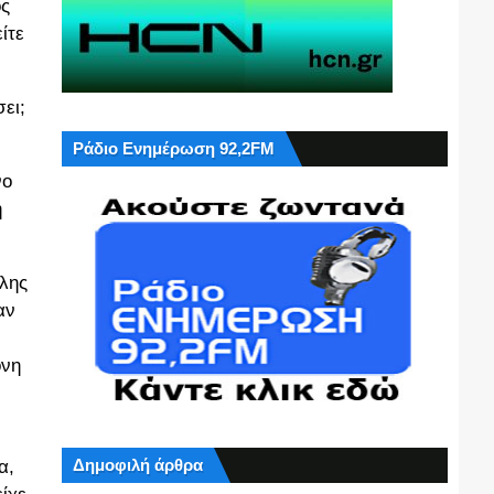
ος
ίτε
ει;
Ράδιο Ενημέρωση 92,2FM
νο
η
λης
αν
όνη
Δημοφιλή άρθρα
α,