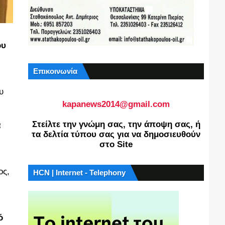
ου
Επικοινωνία
υ
kapanews2014@gmail.com
Στείλτε την γνώμη σας, την άποψη σας, ή
α
τα δελτία τύπου σας για να δημοσιευθούν
στο Site
ος,
HCN | Internet - Telephony
ό