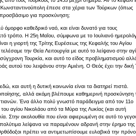
 από τους Τούρκους το 1453 μέχρι σήμερα. Αν το κεφάλι ε
ν η Κωνσταντινούπολη έπεσε στα χέρια των Τούρκων (όπως
 προσβάσιμο για προσκύνηση;
ύ όμορφο καθεδρικό ναό, και είναι δυνατό για τους
τό τρόπο. Η 25η Μαΐου, σύμφωνα με το Ιουλιανό ημερολόγ
ίναι η γιορτή της Τρίτης Ευρέσεως της Κεφαλής του Αγίου
, τελέσαμε την Θεία Λειτουργία με αυτό το λείψανο στην αγ
σύγχρονη Τουρκία, και αυτό το είδος προβληματισμού αλλ
ράς αυτού του λειψάνου στην Αμιένη. Ο Θεός έχει την δική 
, και αυτή η δυτική κοινωνία είναι τα διατηρεί πιστά.
ανοποίησης, αλλά ακόμη βλέπουμε καθημερινή προσκύνηση
στιανών. Ένα άλλο πολύ γνωστό παράδειγμα από τον 11ο
 του αγίου Νικολάου από τα Μύρα της Λυκίας (και αυτή
ία. Στην ακολουθία που είναι αφιερωμένη σε αυτό το γεγο
α πολύτιμα λείψανα να παραμένουν αδρανή στην έρημο της
 Ορθόδοξοι πρέπει να αντιμετωπίσουμε ευλαβικά την πρόνο