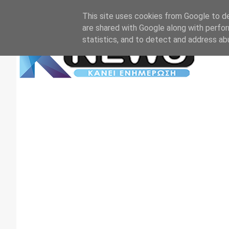
Αρχική
Επικοινωνία
Πρωτοσέλιδα
TV+RADIO
This site uses cookies from Google to del
are shared with Google along with perfor
statistics, and to detect and address ab