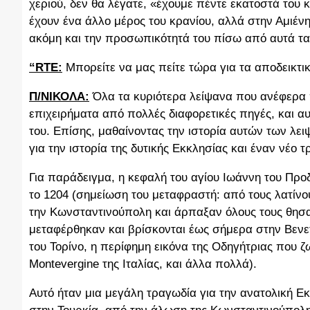
χεριού, δεν θα λέγατε, «έχουμε πέντε εκατοστά του 
έχουν ένα άλλο μέρος του κρανίου, αλλά στην Αμιέν
ακόμη και την προσωπικότητά του πίσω από αυτά τα
“RTE:
Μπορείτε να μας πείτε τώρα για τα αποδεικτικ
Π/ΝΙΚΟΛΑ:
Όλα τα κυριότερα λείψανα που ανέφερα 
επιχειρήματα από πολλές διαφορετικές πηγές, και αυ
του. Επίσης, μαθαίνοντας την ιστορία αυτών των λε
για την ιστορία της δυτικής Εκκλησίας και έναν νέο
Για παράδειγμα, η κεφαλή του αγίου Ιωάννη του Πρ
το 1204 (σημείωση του μεταφραστή: από τους λατίνο
την Κωνσταντινούπολη και άρπαξαν όλους τους θησαυ
μεταφέρθηκαν και βρίσκονται έως σήμερα στην Βενετ
του Τορίνο, η περίφημη εικόνα της Οδηγήτριας που 
Montevergine της Ιταλίας, και άλλα πολλά).
Αυτό ήταν μια μεγάλη τραγωδία για την ανατολική Εκ