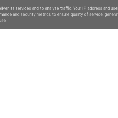
iver its services and to analyze traffic. Your IP address and us
mance and security metrics to ensure quality of service, gener
use.