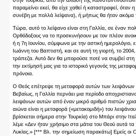
στην Τουρκία, από την άλωση της Κωνσταντινούπολης
παραμείνει εκεί, θα είχε χαθεί ή καταστραφεί, ότα
συνέβη με πολλά λείψανα), ή μήπως θα ήταν ακόμα
Τώρα, αυτό το λείψανο είναι στη Γαλλία, σε έναν πολ
Ορθόδοξους να το προσκυνήσουν με τον πλέον ανοικ
ή η 7η Ιουνίου, σύμφωνα με την αστική ημερολόγιο, ε
Ιωάννη του Βαπτιστή, και σε αυτή τη γιορτή, το 2004
τράπεζα. Αυτό δεν θα μπορούσε ποτέ να συμβεί στη 
την εκτίμησή μας για το ιστορικό γεγονός της μεταφο
πρόνοια.
Ο Θεός επέτρεψε τη μεταφορά αυτών των λειψάνων εδώ
Βεβαίως, η Γαλλία περνάει μια περίοδο αποχριστι
λειψάνων αυτών από έναν μικρό αριθμό πιστών χρι
αιώνα είναι η μεταφορά («μετακομιδή») του λειψάνου
βρίσκεται σήμερα στην Τουρκία) στο Μπάρι στην Ιταλ
λέμε «Δεν ήταν χρήσιμο στα μάτια του Θεού αυτά τ
Λυκίας.» [*** Βλ. την σημείωση παρακάτω] Εμείς οι