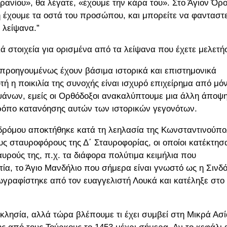
κρανίου», θα λέγατε, «έχουμε την κάρα του». Στο Άγιον Όρ
η έχουμε τα οστά του προσώπου, και μπορείτε να φανταστε
 λείψανα.”
ά στοιχεία για ορισμένα από τα λείψανα που έχετε μελετήσ
προηγουμένως έχουν βάσιμα ιστορικά και επιστημονικά
τή η ποικιλία της συνοχής είναι ισχυρό επιχείρημα από μό
ιψάνων, εμείς οι Ορθόδοξοι ανακαλύπτουμε μια άλλη άποψ
 τρόπο κατανόησης αυτών των ιστορικών γεγονότων.
οδρόμου αποκτήθηκε κατά τη λεηλασία της Κωνσταντινούπο
υς σταυροφόρους της Δ΄ Σταυροφορίας, οι οποίοι κατέκτησ
ρούς της, π.χ. τα διάφορα πολύτιμα κειμήλια που
ία, το Άγιο Μανδήλιο που σήμερα είναι γνωστό ως η Σινδ
ζωγραφίστηκε από τον ευαγγελιστή Λουκά και κατέληξε στο
κλησία, αλλά τώρα βλέπουμε τι έχει συμβεί στη Μικρά Ασί