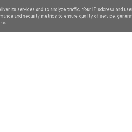
iver its services and to analyze traffic. Your IP address and us
mance and security metrics to ensure quality of service, gener
use.