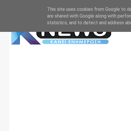
Αρχική
Επικοινωνία
Πρωτοσέλιδα
TV+RADIO
This site uses cookies from Google to del
are shared with Google along with perfor
statistics, and to detect and address ab