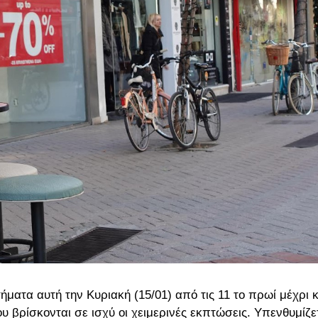
ήματα αυτή την Κυριακή (15/01) από τις 11 το πρωί μέχρι κ
ου βρίσκονται σε ισχύ οι χειμερινές εκπτώσεις. Υπενθυμίζε