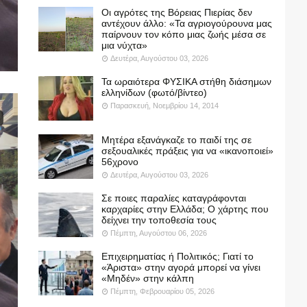
Οι αγρότες της Βόρειας Πιερίας δεν
αντέχουν άλλο: «Τα αγριογούρουνα μας
παίρνουν τον κόπο μιας ζωής μέσα σε
μια νύχτα»
Δευτέρα, Αυγούστου 03, 2026
Τα ωραιότερα ΦΥΣΙΚΑ στήθη διάσημων
ελληνίδων (φωτό/βίντεο)
Παρασκευή, Νοεμβρίου 14, 2014
Μητέρα εξανάγκαζε το παιδί της σε
σεξουαλικές πράξεις για να «ικανοποιεί»
56χρονο
Δευτέρα, Αυγούστου 03, 2026
Σε ποιες παραλίες καταγράφονται
καρχαρίες στην Ελλάδα; Ο χάρτης που
δείχνει την τοποθεσία τους
Πέμπτη, Αυγούστου 06, 2026
Επιχειρηματίας ή Πολιτικός; Γιατί το
«Άριστα» στην αγορά μπορεί να γίνει
«Μηδέν» στην κάλπη
Πέμπτη, Φεβρουαρίου 05, 2026