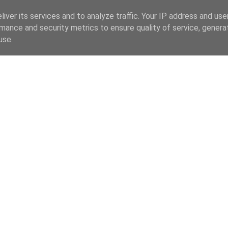
iver its services and to analyze traffic. Your IP address and us
mance and security metrics to ensure quality of service, gener
use.