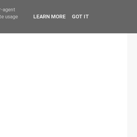
er-agent
LEARN MORE
GOT IT
ate usage