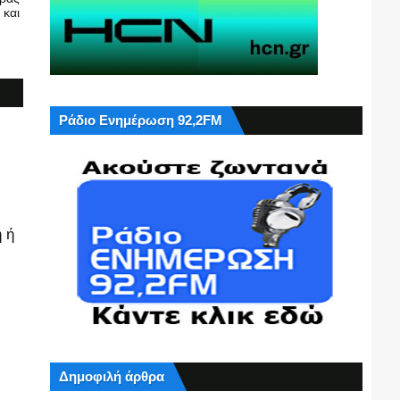
 και
Ράδιο Ενημέρωση 92,2FM
 ή
Δημοφιλή άρθρα