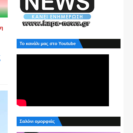
ση
Το κανάλι μας στο Youtube
ς
Σαλόνι ομορφιάς