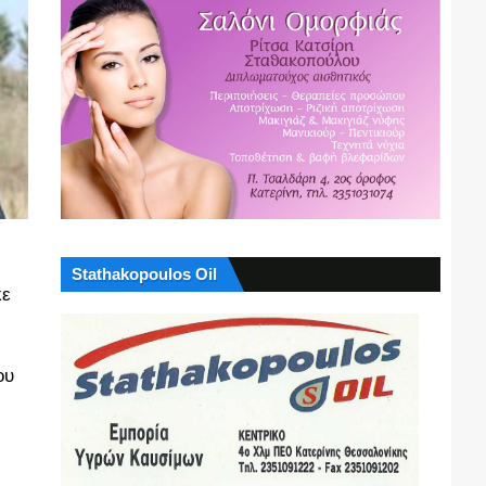
Stathakopoulos Oil
κε
ου