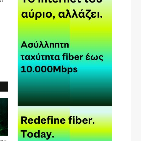
αι
υρας