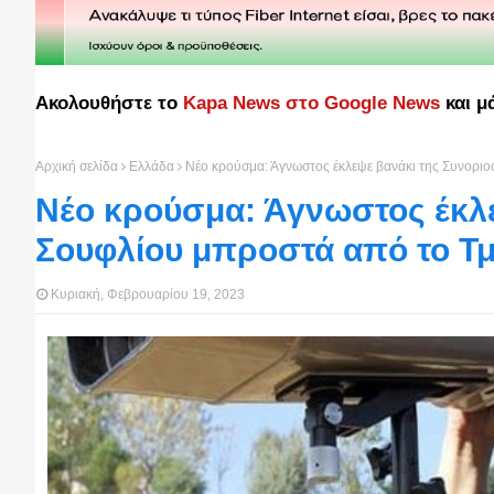
Ακολουθήστε το
Kapa News στο Google News
και μ
Αρχική σελίδα
Ελλάδα
Νέο κρούσμα: Άγνωστος έκλεψε βανάκι της Συνορι
Νέο κρούσμα: Άγνωστος έκλ
Σουφλίου μπροστά από το Τ
Κυριακή, Φεβρουαρίου 19, 2023