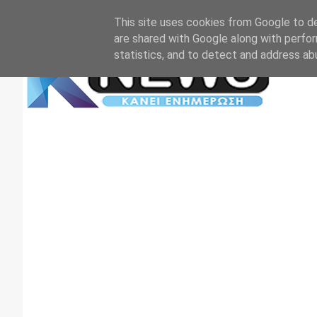
Αρχική
Επικοινωνία
Πρωτοσέλιδα
TV+RADIO
This site uses cookies from Google to del
are shared with Google along with perfor
statistics, and to detect and address ab