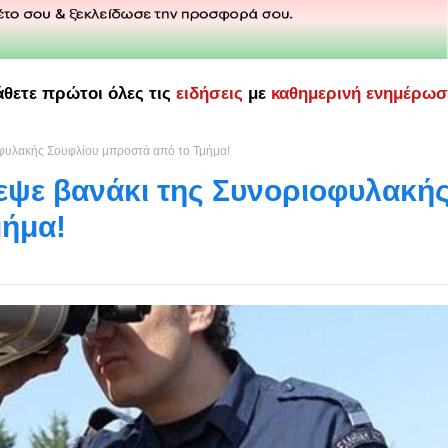
άθετε πρώτοι όλες τις
ειδήσεις
με
καθημερινή ενημέρω
οφυλακής Σουφλίου μπροστά από το Τμήμα!
εψε βανάκι της Συνοριοφυλακή
μήμα!