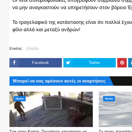
Οι νέοι συνοριοφύλακες υπογράφουν συμβίωνα συμβ
να μην αναγκαστούν να υπηρετήσουν στον βόρειο Έ
Το τραγελαφικό της κατάστασης είναι ότι πολλοί έχ
φίλο αλλά και μεταξύ ανδρών!
Ετικέτες:
Ελλάδα
Facebook
Twitter
Μπορεί να σας αρέσουν αυτές οι αναρτήσεις
Home
Home
Σοκ στην Κρήτη: Τουρίστας επιχείρησε να
Σε ποιες παραλίε