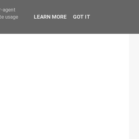
er-agent
LEARN MORE
GOT IT
ate usage