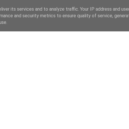
iver its services and to analyze traffic. Your IP address and us
mance and security metrics to ensure quality of service, gener
use.