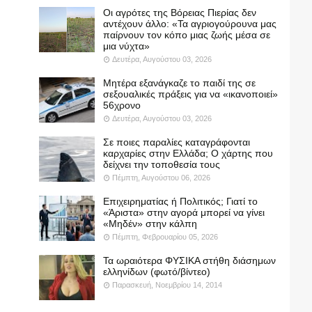
Οι αγρότες της Βόρειας Πιερίας δεν
αντέχουν άλλο: «Τα αγριογούρουνα μας
παίρνουν τον κόπο μιας ζωής μέσα σε
μια νύχτα»
Δευτέρα, Αυγούστου 03, 2026
Μητέρα εξανάγκαζε το παιδί της σε
σεξουαλικές πράξεις για να «ικανοποιεί»
56χρονο
Δευτέρα, Αυγούστου 03, 2026
Σε ποιες παραλίες καταγράφονται
καρχαρίες στην Ελλάδα; Ο χάρτης που
δείχνει την τοποθεσία τους
Πέμπτη, Αυγούστου 06, 2026
Επιχειρηματίας ή Πολιτικός; Γιατί το
«Άριστα» στην αγορά μπορεί να γίνει
«Μηδέν» στην κάλπη
Πέμπτη, Φεβρουαρίου 05, 2026
Τα ωραιότερα ΦΥΣΙΚΑ στήθη διάσημων
ελληνίδων (φωτό/βίντεο)
Παρασκευή, Νοεμβρίου 14, 2014