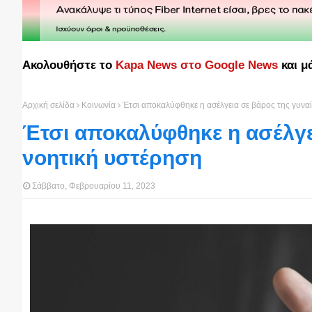
Ακολουθήστε το
Kapa News στο Google News
και μ
Αρχική σελίδα
Κοινωνία
Έτσι αποκαλύφθηκε η ασέλγεια σε βάρος της γυναί
Έτσι αποκαλύφθηκε η ασέλγε
νοητική υστέρηση
Σάββατο, Φεβρουαρίου 11, 2023