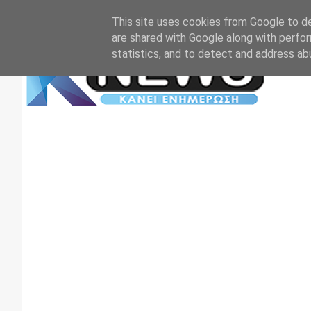
Αρχική
Επικοινωνία
Πρωτοσέλιδα
TV+RADIO
This site uses cookies from Google to del
are shared with Google along with perfor
statistics, and to detect and address ab