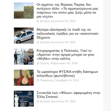
Οι αγρότες της Βόρειας Πιερίας δεν
αντέχουν άλλο: «Τα αγριογούρουνα μας
παίρνουν τον κόπο μιας ζωής μέσα σε
μια νύχτα»
Δευτέρα, Αυγούστου 03, 2026
Μητέρα εξανάγκαζε το παιδί της σε
σεξουαλικές πράξεις για να «ικανοποιεί»
56χρονο
Δευτέρα, Αυγούστου 03, 2026
Επιχειρηματίας ή Πολιτικός; Γιατί το
«Άριστα» στην αγορά μπορεί να γίνει
«Μηδέν» στην κάλπη
Πέμπτη, Φεβρουαρίου 05, 2026
Τα ωραιότερα ΦΥΣΙΚΑ στήθη διάσημων
ελληνίδων (φωτό/βίντεο)
Παρασκευή, Νοεμβρίου 14, 2014
Συναυλία των «Φίλων» αφιερωμένη στην
Έλλη Σπανού
Δευτέρα, Αυγούστου 03, 2026