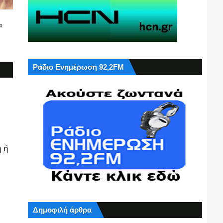
α
Ράδιο Ενημέρωση 92,2FM
 ή
Δημοφιλή άρθρα