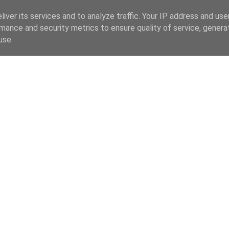
iver its services and to analyze traffic. Your IP address and us
mance and security metrics to ensure quality of service, gener
use.