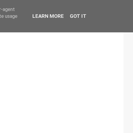
er-agent
LEARN MORE
GOT IT
ate usage