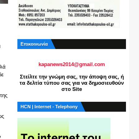
Επικοινωνία
ι
kapanews2014@gmail.com
λλά
δε
Στείλτε την γνώμη σας, την άποψη σας, ή
τα δελτία τύπου σας για να δημοσιευθούν
στο Site
της
HCN | Internet - Telephony
ως
ν