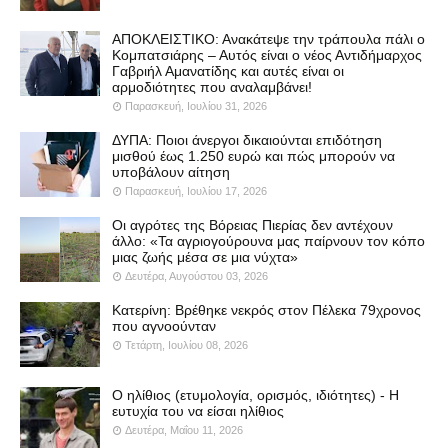
ΑΠΟΚΛΕΙΣΤΙΚΟ: Ανακάτεψε την τράπουλα πάλι ο
Κομπατσιάρης – Αυτός είναι ο νέος Αντιδήμαρχος
Γαβριήλ Αμανατίδης και αυτές είναι οι
αρμοδιότητες που αναλαμβάνει!
Παρασκευή, Ιουλίου 31, 2026
ΔΥΠΑ: Ποιοι άνεργοι δικαιούνται επιδότηση
μισθού έως 1.250 ευρώ και πώς μπορούν να
υποβάλουν αίτηση
Παρασκευή, Ιουλίου 17, 2026
Οι αγρότες της Βόρειας Πιερίας δεν αντέχουν
άλλο: «Τα αγριογούρουνα μας παίρνουν τον κόπο
μιας ζωής μέσα σε μια νύχτα»
Δευτέρα, Αυγούστου 03, 2026
Κατερίνη: Βρέθηκε νεκρός στον Πέλεκα 79χρονος
που αγνοούνταν
Τετάρτη, Ιουλίου 08, 2026
Ο ηλίθιος (ετυμολογία, ορισμός, ιδιότητες) - Η
ευτυχία του να είσαι ηλίθιος
Δευτέρα, Μαΐου 11, 2026