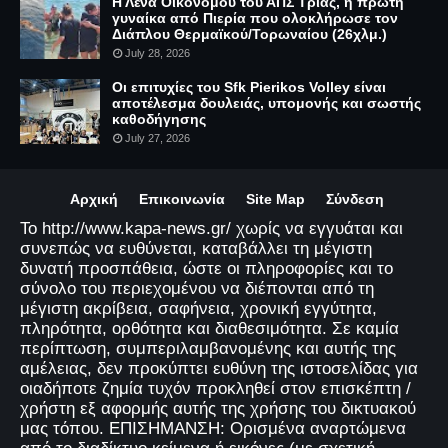
Η Λένα Οικονόμου του ΑΠΣ Τριάς, η πρώτη
γυναίκα από Πιερία που ολοκλήρωσε τον
Διάπλου Θερμαϊκού/Τορωναίου (26χλμ.)
July 28, 2026
Οι επιτυχίες του Sfk Pierikos Volley είναι
αποτέλεσμα δουλειάς, υπομονής και σωστής
καθοδήγησης
July 27, 2026
Αρχική
Επικοινωνία
Site Map
Σύνδεση
Το http://www.kapa-news.gr/ χωρίς να εγγυάται και
συνεπώς να ευθύνεται, καταβάλλει τη μέγιστη
δυνατή προσπάθεια, ώστε οι πληροφορίες και το
σύνολο του περιεχομένου να διέπονται από τη
μέγιστη ακρίβεια, σαφήνεια, χρονική εγγύτητα,
πληρότητα, ορθότητα και διαθεσιμότητα. Σε καμία
περίπτωση, συμπεριλαμβανομένης και αυτής της
αμέλειας, δεν προκύπτει ευθύνη της ιστοσελίδας για
οιαδήποτε ζημία τυχόν προκληθεί στον επισκέπτη /
χρήστη εξ αφορμής αυτής της χρήσης του δικτυακού
μας τόπου. ΕΠΙΣΗΜΑΝΣΗ: Ορισμένα αναρτώμενα