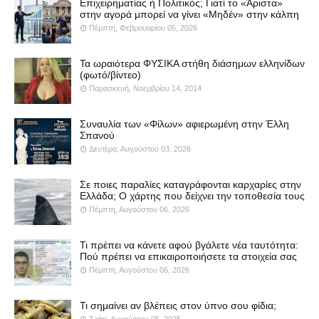
Επιχειρηματίας ή Πολιτικός; Γιατί το «Άριστα»
στην αγορά μπορεί να γίνει «Μηδέν» στην κάλπη
Πέμπτη, Φεβρουαρίου 05, 2026
Τα ωραιότερα ΦΥΣΙΚΑ στήθη διάσημων ελληνίδων
(φωτό/βίντεο)
Παρασκευή, Νοεμβρίου 14, 2014
Συναυλία των «Φίλων» αφιερωμένη στην Έλλη
Σπανού
Δευτέρα, Αυγούστου 03, 2026
Σε ποιες παραλίες καταγράφονται καρχαρίες στην
Ελλάδα; Ο χάρτης που δείχνει την τοποθεσία τους
Πέμπτη, Αυγούστου 06, 2026
Τι πρέπει να κάνετε αφού βγάλετε νέα ταυτότητα:
Πού πρέπει να επικαιροποιήσετε τα στοιχεία σας
Πέμπτη, Αυγούστου 06, 2026
Τι σημαίνει αν βλέπεις στον ύπνο σου φίδια;
Τρίτη, Αυγούστου 05, 2025