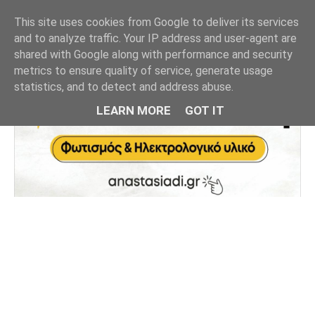
This site uses cookies from Google to deliver its services
and to analyze traffic. Your IP address and user-agent are
shared with Google along with performance and security
metrics to ensure quality of service, generate usage
statistics, and to detect and address abuse.
LEARN MORE
GOT IT