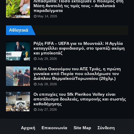
Λιπάσματα: Πόσο εκτόξευσε ο πόλεμος στη
Μέση Ανατολή τις τιμές τους – Αναλυτικά
παραδείγματα
May 14, 2026
Αθλητικά
Ρήξη FIFA – UEFA για το Μουντιάλ: Η Αγγλία
καταγγέλλει αιφνιδιασμό, στο τραπέζι ακόμη
και μποϊκοτάζ
July 29, 2026
Η Λένα Οικονόμου του ΑΠΣ Τριάς, η πρώτη
γυναίκα από Πιερία που ολοκλήρωσε τον
Διάπλου Θερμαϊκού/Τορωναίου (26χλμ.)
July 28, 2026
Οι επιτυχίες του Sfk Pierikos Volley είναι
αποτέλεσμα δουλειάς, υπομονής και σωστής
καθοδήγησης
July 27, 2026
Αρχική
Επικοινωνία
Site Map
Σύνδεση