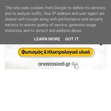
This site uses cookies from Google to deliver its services
and to analyze traffic. Your IP address and user-agent are
shared with Google along with performance and security
metrics to ensure quality of service, generate usage
statistics, and to detect and address abuse.
LEARN MORE
GOT IT