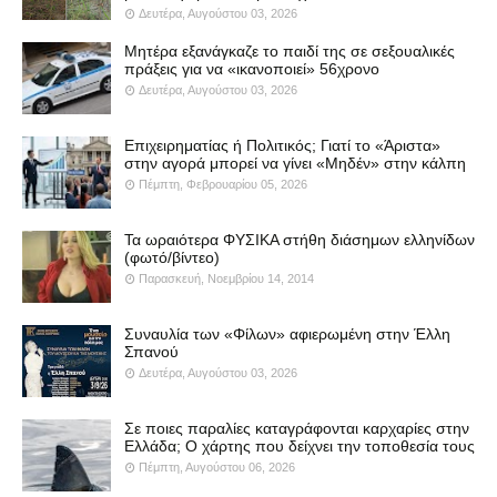
Δευτέρα, Αυγούστου 03, 2026
Μητέρα εξανάγκαζε το παιδί της σε σεξουαλικές
πράξεις για να «ικανοποιεί» 56χρονο
Δευτέρα, Αυγούστου 03, 2026
Επιχειρηματίας ή Πολιτικός; Γιατί το «Άριστα»
στην αγορά μπορεί να γίνει «Μηδέν» στην κάλπη
Πέμπτη, Φεβρουαρίου 05, 2026
Τα ωραιότερα ΦΥΣΙΚΑ στήθη διάσημων ελληνίδων
(φωτό/βίντεο)
Παρασκευή, Νοεμβρίου 14, 2014
Συναυλία των «Φίλων» αφιερωμένη στην Έλλη
Σπανού
Δευτέρα, Αυγούστου 03, 2026
Σε ποιες παραλίες καταγράφονται καρχαρίες στην
Ελλάδα; Ο χάρτης που δείχνει την τοποθεσία τους
Πέμπτη, Αυγούστου 06, 2026