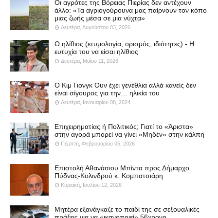
Οι αγρότες της Βόρειας Πιερίας δεν αντέχουν
άλλο: «Τα αγριογούρουνα μας παίρνουν τον κόπο
μιας ζωής μέσα σε μια νύχτα»
Δευτέρα, Αυγούστου 03, 2026
Ο ηλίθιος (ετυμολογία, ορισμός, ιδιότητες) - Η
ευτυχία του να είσαι ηλίθιος
Δευτέρα, Μαΐου 11, 2026
Ο Κιμ Γιονγκ Ουν έχει γενέθλια αλλά κανείς δεν
είναι σίγουρος για την… ηλικία του
Δευτέρα, Ιανουαρίου 08, 2024
Επιχειρηματίας ή Πολιτικός; Γιατί το «Άριστα»
στην αγορά μπορεί να γίνει «Μηδέν» στην κάλπη
Πέμπτη, Φεβρουαρίου 05, 2026
Επιστολή Αθανάσιου Μπίντα προς Δήμαρχο
Πύδνας-Κολινδρού κ. Κομπατσιάρη
Κυριακή, Ιουλίου 12, 2026
Μητέρα εξανάγκαζε το παιδί της σε σεξουαλικές
πράξεις για να «ικανοποιεί» 56χρονο