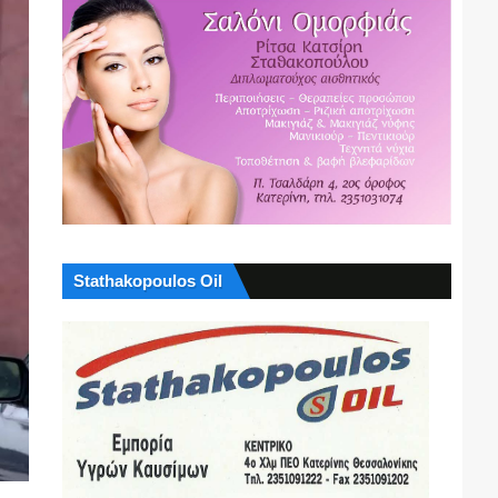
Stathakopoulos Oil