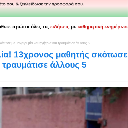
άθετε πρώτοι όλες τις
ειδήσεις
με
καθημερινή ενημέρω
κότωσε με μαχαίρι μία καθηγήτρια και τραυμάτισε άλλους 5
λία! 13χρονος μαθητής σκότωσε
ι τραυμάτισε άλλους 5