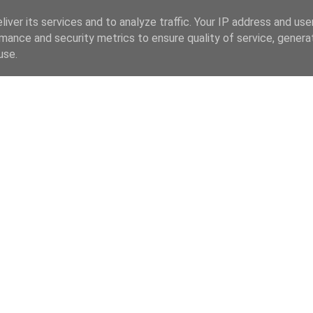
iver its services and to analyze traffic. Your IP address and us
mance and security metrics to ensure quality of service, gener
use.