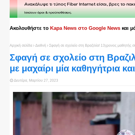
Ακολουθήστε το
Kapa News στο Google News
και μ
Αρχική σελίδα
Διεθνή
Σφαγή σε σχολείο στη Βραζιλία! 13χρονος μαθητής σ
Σφαγή σε σχολείο στη Βραζι
με μαχαίρι μία καθηγήτρια κα
Δευτέρα, Μαρτίου 27, 2023