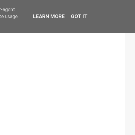
er-agent
LEARN MORE
GOT IT
ate usage