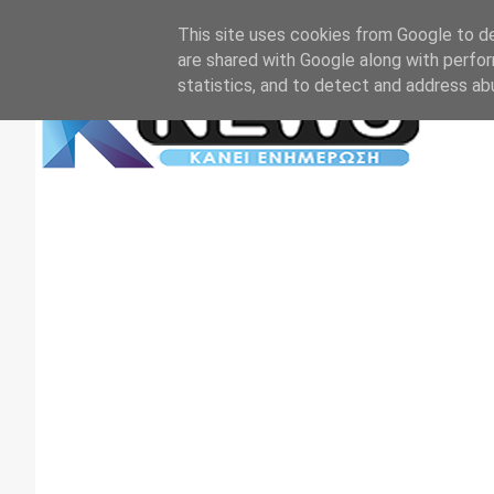
Αρχική
Επικοινωνία
Πρωτοσέλιδα
TV+RADIO
This site uses cookies from Google to del
are shared with Google along with perfor
statistics, and to detect and address ab