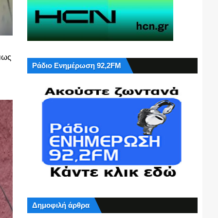
μως
Ράδιο Ενημέρωση 92,2FM
.
Δημοφιλή άρθρα