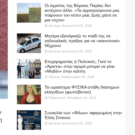
Οι αγρότες της Βόρειας Πιερίας δεν
αντέχουν άλλο: «Τα αγριογούρουνα μας
παίρνουν τον κόπο μιας ζωής μέσα σε
μια νύχτα»
Δευτέρα, Αυγούστου 03, 2026
Μητέρα εξανάγκαζε το παιδί της σε
σεξουαλικές πράξεις για να «ικανοποιεί»
56χρονο
Δευτέρα, Αυγούστου 03, 2026
Επιχειρηματίας ή Πολιτικός; Γιατί το
«Άριστα» στην αγορά μπορεί να γίνει
«Μηδέν» στην κάλπη
Πέμπτη, Φεβρουαρίου 05, 2026
Τα ωραιότερα ΦΥΣΙΚΑ στήθη διάσημων
ελληνίδων (φωτό/βίντεο)
Παρασκευή, Νοεμβρίου 14, 2014
ν
Συναυλία των «Φίλων» αφιερωμένη στην
Έλλη Σπανού
η
Δευτέρα, Αυγούστου 03, 2026