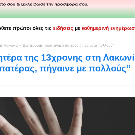
άθετε πρώτοι όλες τις
ειδήσεις
με
καθημερινή ενημέρω
 Λακωνία – “Δεν ξέρουμε ποιος είναι ο πατέρας, πήγαινε με πολλούς”
τέρα της 13χρονης στη Λακωνί
ο πατέρας, πήγαινε με πολλούς”