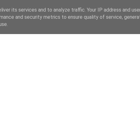
iver its services and to analyze traffic. Your IP address and us
mance and security metrics to ensure quality of service, gener
use.