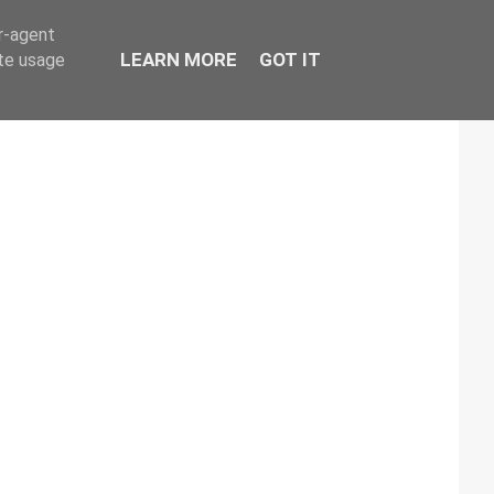
er-agent
LEARN MORE
GOT IT
ate usage