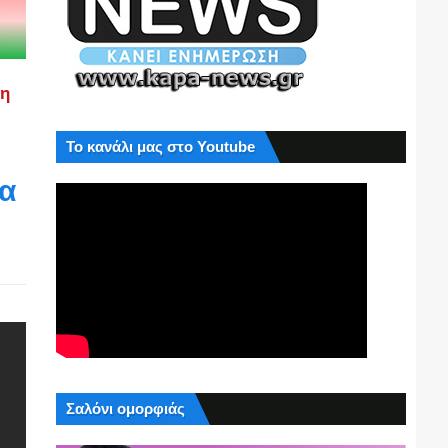
ση
Το κανάλι μας στο Youtube
α
Σαλόνι ομορφιάς