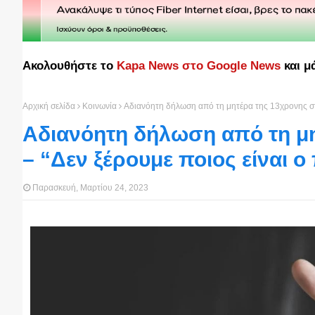
Ακολουθήστε το
Kapa News στο Google News
και μ
Αρχική σελίδα
Κοινωνία
Αδιανόητη δήλωση από τη μητέρα της 13χρονης στη
Αδιανόητη δήλωση από τη μη
– “Δεν ξέρουμε ποιος είναι 
Παρασκευή, Μαρτίου 24, 2023