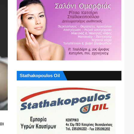
Stathakopoulos Oil
αι