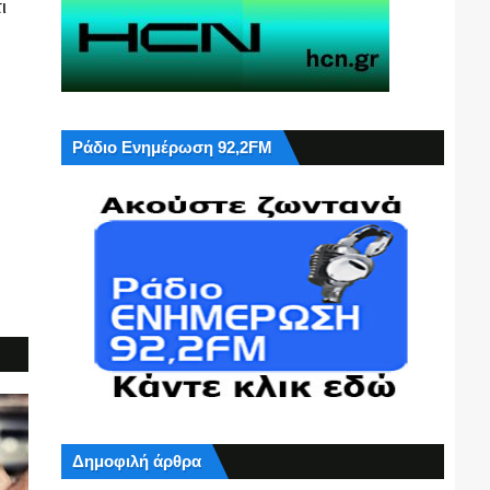
ι
Ράδιο Ενημέρωση 92,2FM
Δημοφιλή άρθρα