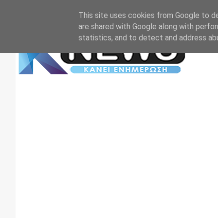
Αρχική
Επικοινωνία
Πρωτοσέλιδα
TV+RADIO
This site uses cookies from Google to del
are shared with Google along with perfor
statistics, and to detect and address ab