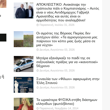
ΑΠΟΚΛΕΙΣΤΙΚΟ: Ανακάτεψε την
τράπουλα πάλι ο Κομπατσιάρης – Αυτός
είναι ο νέος Αντιδήμαρχος Γαβριήλ
α
Αμανατίδης και αυτές είναι οι
αρμοδιότητες που αναλαμβάνει!
Παρασκευή, Ιουλίου 31, 2026
Οι αγρότες της Βόρειας Πιερίας δεν
αντέχουν άλλο: «Τα αγριογούρουνα μας
παίρνουν τον κόπο μιας ζωής μέσα σε
μια νύχτα»
Δευτέρα, Αυγούστου 03, 2026
Μητέρα εξανάγκαζε το παιδί της σε
σεξουαλικές πράξεις για να «ικανοποιεί»
56χρονο
Δευτέρα, Αυγούστου 03, 2026
 ή
Συναυλία των «Φίλων» αφιερωμένη στην
Έλλη Σπανού
Δευτέρα, Αυγούστου 03, 2026
Τα ωραιότερα ΦΥΣΙΚΑ στήθη διάσημων
ελληνίδων (φωτό/βίντεο)
Παρασκευή, Νοεμβρίου 14, 2014