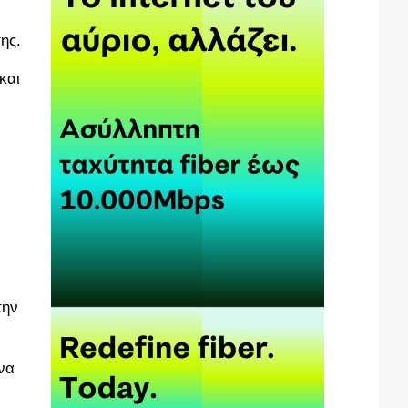
ης.
και
την
να