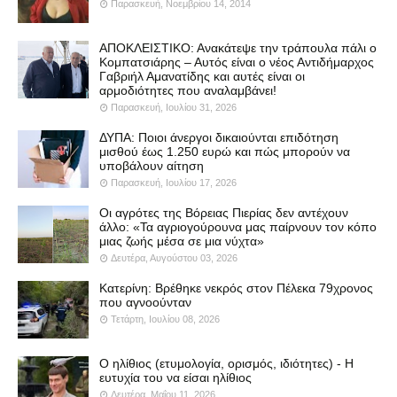
Παρασκευή, Νοεμβρίου 14, 2014
ΑΠΟΚΛΕΙΣΤΙΚΟ: Ανακάτεψε την τράπουλα πάλι ο
Κομπατσιάρης – Αυτός είναι ο νέος Αντιδήμαρχος
Γαβριήλ Αμανατίδης και αυτές είναι οι
αρμοδιότητες που αναλαμβάνει!
Παρασκευή, Ιουλίου 31, 2026
ΔΥΠΑ: Ποιοι άνεργοι δικαιούνται επιδότηση
μισθού έως 1.250 ευρώ και πώς μπορούν να
υποβάλουν αίτηση
Παρασκευή, Ιουλίου 17, 2026
Οι αγρότες της Βόρειας Πιερίας δεν αντέχουν
άλλο: «Τα αγριογούρουνα μας παίρνουν τον κόπο
μιας ζωής μέσα σε μια νύχτα»
Δευτέρα, Αυγούστου 03, 2026
Κατερίνη: Βρέθηκε νεκρός στον Πέλεκα 79χρονος
που αγνοούνταν
Τετάρτη, Ιουλίου 08, 2026
Ο ηλίθιος (ετυμολογία, ορισμός, ιδιότητες) - Η
ευτυχία του να είσαι ηλίθιος
Δευτέρα, Μαΐου 11, 2026