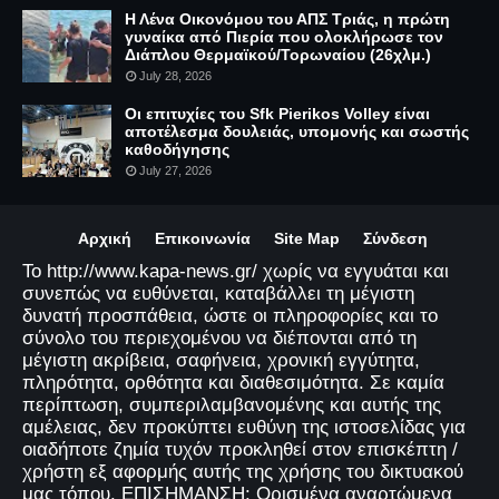
Η Λένα Οικονόμου του ΑΠΣ Τριάς, η πρώτη
γυναίκα από Πιερία που ολοκλήρωσε τον
Διάπλου Θερμαϊκού/Τορωναίου (26χλμ.)
July 28, 2026
Οι επιτυχίες του Sfk Pierikos Volley είναι
αποτέλεσμα δουλειάς, υπομονής και σωστής
καθοδήγησης
July 27, 2026
Αρχική
Επικοινωνία
Site Map
Σύνδεση
Το http://www.kapa-news.gr/ χωρίς να εγγυάται και
συνεπώς να ευθύνεται, καταβάλλει τη μέγιστη
δυνατή προσπάθεια, ώστε οι πληροφορίες και το
σύνολο του περιεχομένου να διέπονται από τη
μέγιστη ακρίβεια, σαφήνεια, χρονική εγγύτητα,
πληρότητα, ορθότητα και διαθεσιμότητα. Σε καμία
περίπτωση, συμπεριλαμβανομένης και αυτής της
αμέλειας, δεν προκύπτει ευθύνη της ιστοσελίδας για
οιαδήποτε ζημία τυχόν προκληθεί στον επισκέπτη /
χρήστη εξ αφορμής αυτής της χρήσης του δικτυακού
μας τόπου. ΕΠΙΣΗΜΑΝΣΗ: Ορισμένα αναρτώμενα