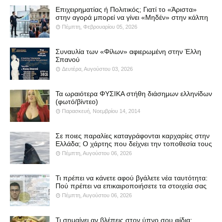
Επιχειρηματίας ή Πολιτικός; Γιατί το «Άριστα»
στην αγορά μπορεί να γίνει «Μηδέν» στην κάλπη
Πέμπτη, Φεβρουαρίου 05, 2026
Συναυλία των «Φίλων» αφιερωμένη στην Έλλη
Σπανού
Δευτέρα, Αυγούστου 03, 2026
Τα ωραιότερα ΦΥΣΙΚΑ στήθη διάσημων ελληνίδων
(φωτό/βίντεο)
Παρασκευή, Νοεμβρίου 14, 2014
Σε ποιες παραλίες καταγράφονται καρχαρίες στην
Ελλάδα; Ο χάρτης που δείχνει την τοποθεσία τους
Πέμπτη, Αυγούστου 06, 2026
Τι πρέπει να κάνετε αφού βγάλετε νέα ταυτότητα:
Πού πρέπει να επικαιροποιήσετε τα στοιχεία σας
Πέμπτη, Αυγούστου 06, 2026
Τι σημαίνει αν βλέπεις στον ύπνο σου φίδια;