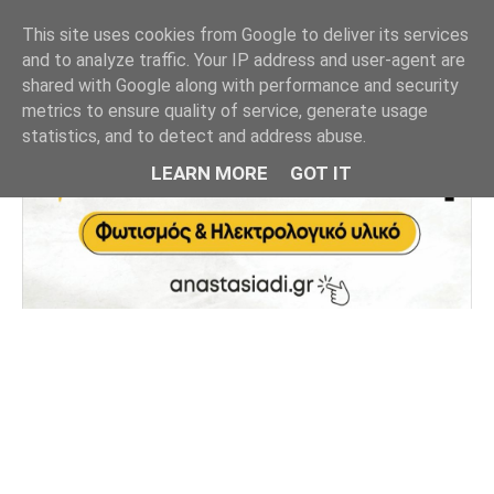
This site uses cookies from Google to deliver its services
and to analyze traffic. Your IP address and user-agent are
shared with Google along with performance and security
metrics to ensure quality of service, generate usage
statistics, and to detect and address abuse.
LEARN MORE
GOT IT