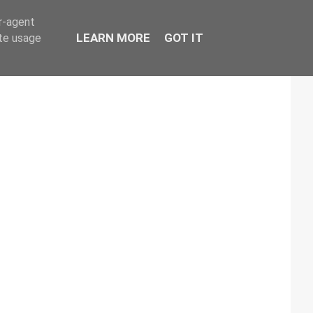
er-agent
LEARN MORE
GOT IT
ate usage