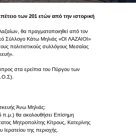
επέτειο των 201 ετών από την ιστορική
Λαζαίων, θα πραγματοποιηθεί από τον
ικό Σύλλογο Κάτω Μηλιάς «ΟΙ ΛΑΖΑΙΟΙ»
τους πολιτιστικούς συλλόγους Μεσαίας
κευή».
μπρος στα ερείπια του Πύργου των
.Ο.Σ).
σκευής Άνω Μηλιάς:
5 π.μ.) θα ακολουθήσει Επίσημη
ατος Μητροπολίτης Κίτρους, Κατερίνης
 Ιερατείου της περιοχής.