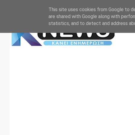
Αρχική
Επικοινωνία
Πρωτοσέλιδα
TV+RADIO
This site uses cookies from Google to del
are shared with Google along with perfor
statistics, and to detect and address ab