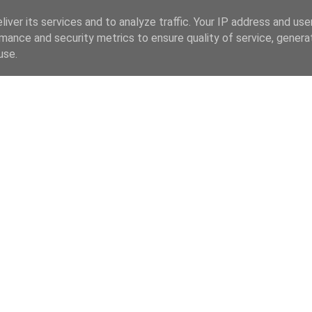
iver its services and to analyze traffic. Your IP address and us
mance and security metrics to ensure quality of service, gener
use.