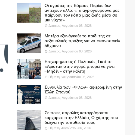
Οι αγρότες της Βόρειας Πιερίας δεν
αντέχουν άλλο: «Τα αγριογούρουνα μας
παίρνουν τον κόπο μιας ζωής μέσα σε
μια νύχτα»
Δευτέρα, Αυγούστου 03, 2026
Μητέρα εξανάγκαζε το παιδί της σε
σεξουαλικές πράξεις για να «ικανοποιεί»
56χρονο
Δευτέρα, Αυγούστου 03, 2026
Επιχειρηματίας ή Πολιτικός; Γιατί το
«Άριστα» στην αγορά μπορεί να γίνει
«Μηδέν» στην κάλπη
Πέμπτη, Φεβρουαρίου 05, 2026
Συναυλία των «Φίλων» αφιερωμένη στην
Έλλη Σπανού
Δευτέρα, Αυγούστου 03, 2026
Σε ποιες παραλίες καταγράφονται
καρχαρίες στην Ελλάδα; Ο χάρτης που
δείχνει την τοποθεσία τους
Πέμπτη, Αυγούστου 06, 2026