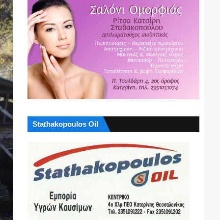
Stathakopoulos Oil