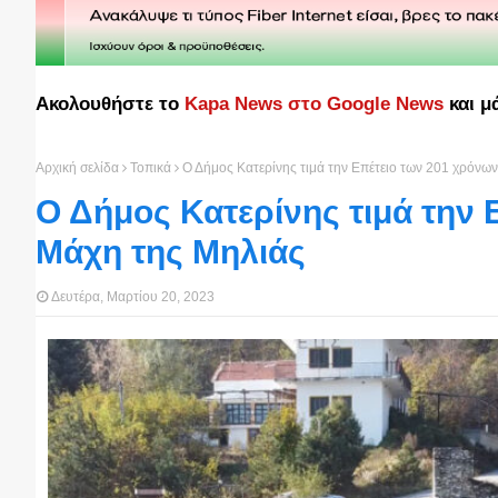
Ακολουθήστε το
Kapa News στο Google News
και μ
Αρχική σελίδα
Τοπικά
Ο Δήμος Κατερίνης τιμά την Επέτειο των 201 χρόνω
Ο Δήμος Κατερίνης τιμά την 
Μάχη της Μηλιάς
Δευτέρα, Μαρτίου 20, 2023