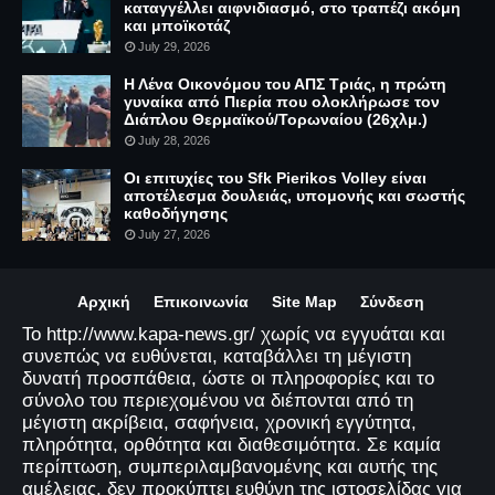
καταγγέλλει αιφνιδιασμό, στο τραπέζι ακόμη
και μποϊκοτάζ
July 29, 2026
Η Λένα Οικονόμου του ΑΠΣ Τριάς, η πρώτη
γυναίκα από Πιερία που ολοκλήρωσε τον
Διάπλου Θερμαϊκού/Τορωναίου (26χλμ.)
July 28, 2026
Οι επιτυχίες του Sfk Pierikos Volley είναι
αποτέλεσμα δουλειάς, υπομονής και σωστής
καθοδήγησης
July 27, 2026
Αρχική
Επικοινωνία
Site Map
Σύνδεση
Το http://www.kapa-news.gr/ χωρίς να εγγυάται και
συνεπώς να ευθύνεται, καταβάλλει τη μέγιστη
δυνατή προσπάθεια, ώστε οι πληροφορίες και το
σύνολο του περιεχομένου να διέπονται από τη
μέγιστη ακρίβεια, σαφήνεια, χρονική εγγύτητα,
πληρότητα, ορθότητα και διαθεσιμότητα. Σε καμία
περίπτωση, συμπεριλαμβανομένης και αυτής της
αμέλειας, δεν προκύπτει ευθύνη της ιστοσελίδας για