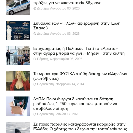
πράξεις για να «ικανοποιεί» 56χρονο
Δευτέρα, Αυγούστου 03, 2026
Συναυλία των «Φίλων» αφιερωμένη στην Έλλη
Σπανού
Δευτέρα, Αυγούστου 03, 2026
Επιχειρηματίας ή Πολιτικός; Γιατί το «Άριστα»
στην αγορά μπορεί να γίνει «Μηδέν» στην κάλπη
Πέμπτη, Φεβρουαρίου 05, 2026
Τα ωραιότερα ΦΥΣΙΚΑ στήθη διάσημων ελληνίδων
(φωτό/βίντεο)
Παρασκευή, Νοεμβρίου 14, 2014
ΔΥΠΑ: Ποιοι άνεργοι δικαιούνται επιδότηση
μισθού έως 1.250 ευρώ και πώς μπορούν να
υποβάλουν αίτηση
Παρασκευή, Ιουλίου 17, 2026
Σε ποιες παραλίες καταγράφονται καρχαρίες στην
Ελλάδα; Ο χάρτης που δείχνει την τοποθεσία τους