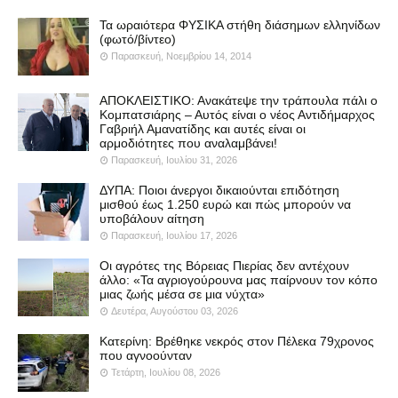
Τα ωραιότερα ΦΥΣΙΚΑ στήθη διάσημων ελληνίδων
(φωτό/βίντεο)
Παρασκευή, Νοεμβρίου 14, 2014
ΑΠΟΚΛΕΙΣΤΙΚΟ: Ανακάτεψε την τράπουλα πάλι ο
Κομπατσιάρης – Αυτός είναι ο νέος Αντιδήμαρχος
Γαβριήλ Αμανατίδης και αυτές είναι οι
αρμοδιότητες που αναλαμβάνει!
Παρασκευή, Ιουλίου 31, 2026
ΔΥΠΑ: Ποιοι άνεργοι δικαιούνται επιδότηση
μισθού έως 1.250 ευρώ και πώς μπορούν να
υποβάλουν αίτηση
Παρασκευή, Ιουλίου 17, 2026
Οι αγρότες της Βόρειας Πιερίας δεν αντέχουν
άλλο: «Τα αγριογούρουνα μας παίρνουν τον κόπο
μιας ζωής μέσα σε μια νύχτα»
Δευτέρα, Αυγούστου 03, 2026
Κατερίνη: Βρέθηκε νεκρός στον Πέλεκα 79χρονος
που αγνοούνταν
Τετάρτη, Ιουλίου 08, 2026