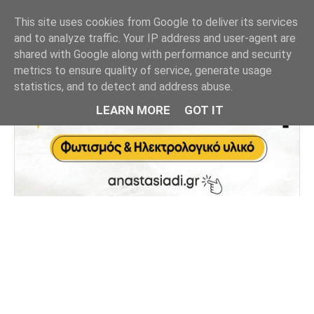
This site uses cookies from Google to deliver its services
and to analyze traffic. Your IP address and user-agent are
shared with Google along with performance and security
metrics to ensure quality of service, generate usage
statistics, and to detect and address abuse.
LEARN MORE
GOT IT