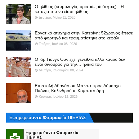
Ο ηλίθιος (ετυμολογία, ορισμός, ιδιότητες) - Η
ευτυχία του να είσαι ηλίθιος
Δευτέρα, Μαΐου 11, 2026
Εργατικό ατύχημα στην Κατερίνη: 52χρονος έπεσε
από φορτηγό και τραυματίστηκε στο κεφάλι
Τετάρτη, Ιουλίου 08, 2026
Ο Κιμ Γιονγκ Ουν έχει γενέθλια αλλά κανείς δεν
είναι σίγουρος για την… ηλικία του
Δευτέρα, Ιανουαρίου 08, 2024
Επιστολή Αθανάσιου Μπίντα προς Δήμαρχο
Πύδνας-Κολινδρού κ. Κομπατσιάρη
Κυριακή, Ιουλίου 12, 2026
Εφημερεύοντα Φαρμακεία ΠΙΕΡΙΑΣ