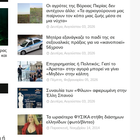
Οι αγρότες της Βόρειας Πιερίας δεν
αντέχουν άλλο: «Τα αγριογούρουνα μας
παίρνουν τον κόπο μιας ζωής μέσα σε
μια νύχτα»
Δευτέρα, Αυγούστου 03, 2026
Μητέρα εξανάγκαζε το παιδί της σε
σεξουαλικές πράξεις για να «ικανοποιεί»
56χρονο
υρας
Δευτέρα, Αυγούστου 03, 2026
 και
Επιχειρηματίας ή Πολιτικός; Γιατί το
«Άριστα» στην αγορά μπορεί να γίνει
«Μηδέν» στην κάλπη
Πέμπτη, Φεβρουαρίου 05, 2026
Συναυλία των «Φίλων» αφιερωμένη στην
Έλλη Σπανού
Δευτέρα, Αυγούστου 03, 2026
Τα ωραιότερα ΦΥΣΙΚΑ στήθη διάσημων
ελληνίδων (φωτό/βίντεο)
Παρασκευή, Νοεμβρίου 14, 2014
 ή