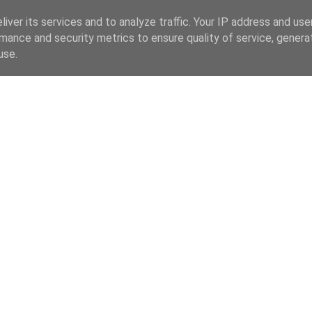
iver its services and to analyze traffic. Your IP address and us
mance and security metrics to ensure quality of service, gener
use.