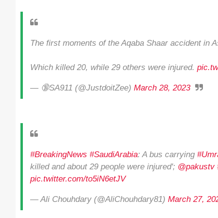
The first moments of the Aqaba Shaar accident in A
Which killed 20, while 29 others were injured.
pic.t
— 🔞SA911 (@JustdoitZee)
March 28, 2023
#BreakingNews
#SaudiArabia
: A bus carrying
#Umr
killed and about 29 people were injured';
@pakustv
pic.twitter.com/to5iN6etJV
— Ali Chouhdary (@AliChouhdary81)
March 27, 20