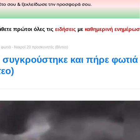
άθετε πρώτοι όλες τις
ειδήσεις
με
καθημερινή ενημέρω
φωτιά - Νεκροί 20 προσκυνητές (Βίντεο)
 συγκρούστηκε και πήρε φωτιά 
εο)