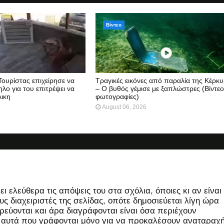
Βίντεο
Τουρίστας επιχείρησε να
Τραγικές εικόνες από παραλία της Κέρκ
λο για του επιτρέψει να
– Ο βυθός γέμισε με ξαπλώστρες (Βίντεο
λικη
φωτογραφίες)
August 06, 2026
 ελεύθερα τις απόψεις του στα σχόλια, όποιες κι αν είναι
ς διαχειριστές της σελίδας, οπότε δημοσιεύεται λίγη ώρα
εύονται και άρα διαγράφονται είναι όσα περιέχουν
, αυτά που γράφονται μόνο για να προκαλέσουν αναταραχή