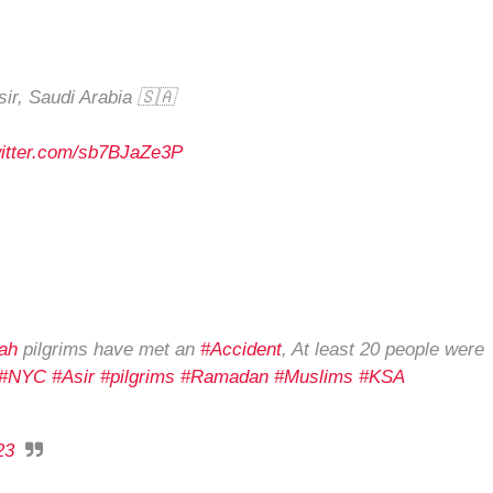
sir, Saudi Arabia 🇸🇦
witter.com/sb7BJaZe3P
ah
pilgrims have met an
#Accident
, At least 20 people were
#NYC
#Asir
#pilgrims
#Ramadan
#Muslims
#KSA
23