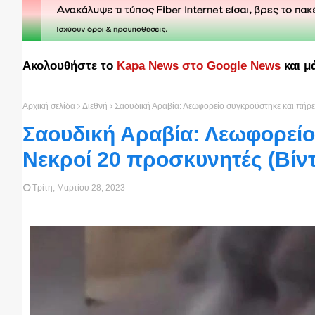
Ακολουθήστε το
Kapa News στο Google News
και μ
Αρχική σελίδα
Διεθνή
Σαουδική Αραβία: Λεωφορείο συγκρούστηκε και πήρε 
Σαουδική Αραβία: Λεωφορείο
Νεκροί 20 προσκυνητές (Βίντ
Τρίτη, Μαρτίου 28, 2023