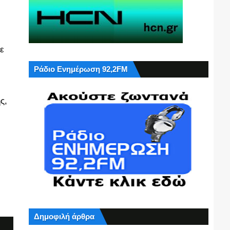
ε
Ράδιο Ενημέρωση 92,2FM
ς,
Δημοφιλή άρθρα