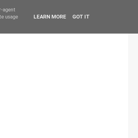
er-agent
LEARN MORE
GOT IT
ate usage