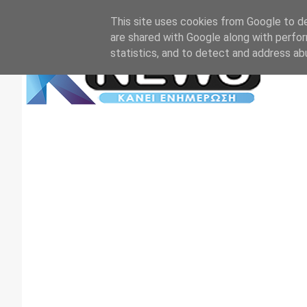
Αρχική
Επικοινωνία
Πρωτοσέλιδα
TV+RADIO
This site uses cookies from Google to del
are shared with Google along with perfor
statistics, and to detect and address ab