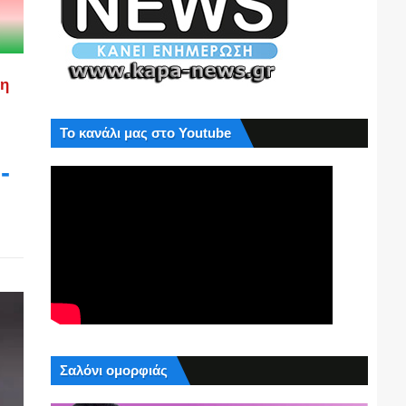
ση
Το κανάλι μας στο Youtube
-
Σαλόνι ομορφιάς