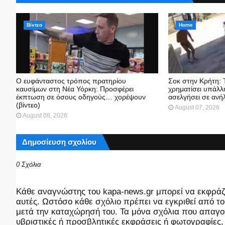
Βίντεο
Home
Ο ευφάνταστος τρόπος πρατηρίου
Σοκ στην Κρήτη: 
καυσίμων στη Νέα Υόρκη: Προσφέρει
χρηματίσει υπάλλη
έκπτωση σε όσους οδηγούς… χορέψουν
ασελγήσει σε ανή
(βίντεο)
August 07, 2026
August 08, 2026
Δημοσίευση σχολίου
0 Σχόλια
Kάθε αναγνώστης του kapa-news.gr μπορεί να εκφράζει
αυτές. Ωστόσο κάθε σχόλιο πρέπει να εγκριθεί από του
μετά την καταχώρησή του. Τα μόνα σχόλια που απαγορ
υβριστικές ή προσβλητικές εκφράσεις ή φωτογραφίες