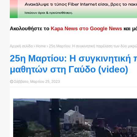
Ακολουθήστε το
Kapa News στο Google News
και μ
Αρχική σελίδα
Home
25η Μαρτίου: H συγκινητική παρέλαση των δύο μικρ
25η Μαρτίου: H συγκινητική
μαθητών στη Γαύδο (video)
Σάββατο, Μαρτίου 25, 2023