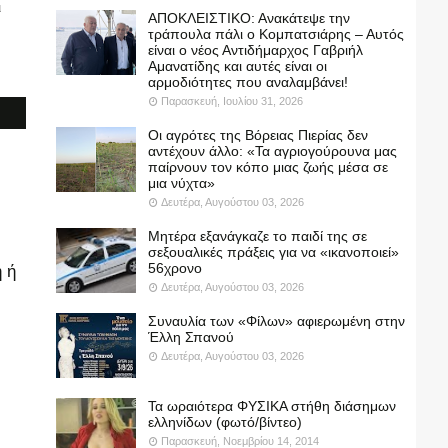
ι
ΑΠΟΚΛΕΙΣΤΙΚΟ: Ανακάτεψε την
τράπουλα πάλι ο Κομπατσιάρης – Αυτός
είναι ο νέος Αντιδήμαρχος Γαβριήλ
Αμανατίδης και αυτές είναι οι
αρμοδιότητες που αναλαμβάνει!
Παρασκευή, Ιουλίου 31, 2026
Οι αγρότες της Βόρειας Πιερίας δεν
αντέχουν άλλο: «Τα αγριογούρουνα μας
παίρνουν τον κόπο μιας ζωής μέσα σε
μια νύχτα»
Δευτέρα, Αυγούστου 03, 2026
Μητέρα εξανάγκαζε το παιδί της σε
σεξουαλικές πράξεις για να «ικανοποιεί»
56χρονο
 ή
Δευτέρα, Αυγούστου 03, 2026
Συναυλία των «Φίλων» αφιερωμένη στην
Έλλη Σπανού
Δευτέρα, Αυγούστου 03, 2026
Τα ωραιότερα ΦΥΣΙΚΑ στήθη διάσημων
ελληνίδων (φωτό/βίντεο)
Παρασκευή, Νοεμβρίου 14, 2014