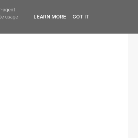
er-agent
LEARN MORE
GOT IT
ate usage