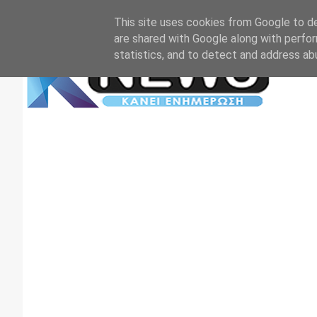
Αρχική
Επικοινωνία
Πρωτοσέλιδα
TV+RADIO
This site uses cookies from Google to del
are shared with Google along with perfor
statistics, and to detect and address ab