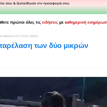
άθετε πρώτοι όλες τις
ειδήσεις
με
καθημερινή ενημέρω
ών μαθητών στη Γαύδο (video)
 παρέλαση των δύο μικρών