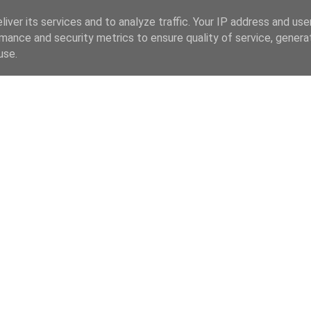
iver its services and to analyze traffic. Your IP address and us
mance and security metrics to ensure quality of service, gener
use.