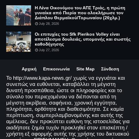
Η Λένα Οικονόμου του ΑΠΣ Τριάς, η πρώτη
γυναίκα από Πιερία που ολοκλήρωσε τον
Διάπλου Θερμαϊκού/Τορωναίου (26χλμ.)
July 28, 2026
Οι επιτυχίες του Sfk Pierikos Volley είναι
αποτέλεσμα δουλειάς, υπομονής και σωστής
καθοδήγησης
July 27, 2026
Αρχική
Επικοινωνία
Site Map
Σύνδεση
Το http://www.kapa-news.gr/ χωρίς να εγγυάται και
συνεπώς να ευθύνεται, καταβάλλει τη μέγιστη
δυνατή προσπάθεια, ώστε οι πληροφορίες και το
σύνολο του περιεχομένου να διέπονται από τη
μέγιστη ακρίβεια, σαφήνεια, χρονική εγγύτητα,
πληρότητα, ορθότητα και διαθεσιμότητα. Σε καμία
περίπτωση, συμπεριλαμβανομένης και αυτής της
αμέλειας, δεν προκύπτει ευθύνη της ιστοσελίδας για
οιαδήποτε ζημία τυχόν προκληθεί στον επισκέπτη /
χρήστη εξ αφορμής αυτής της χρήσης του δικτυακού