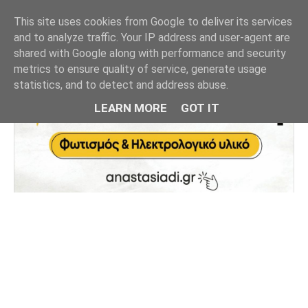
This site uses cookies from Google to deliver its services
and to analyze traffic. Your IP address and user-agent are
shared with Google along with performance and security
metrics to ensure quality of service, generate usage
statistics, and to detect and address abuse.
LEARN MORE
GOT IT