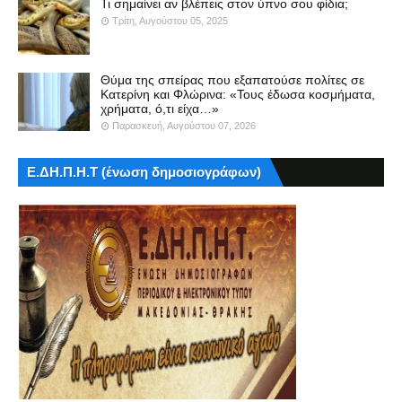
Τι σημαίνει αν βλέπεις στον ύπνο σου φίδια;
Τρίτη, Αυγούστου 05, 2025
Θύμα της σπείρας που εξαπατούσε πολίτες σε
Κατερίνη και Φλώρινα: «Τους έδωσα κοσμήματα,
χρήματα, ό,τι είχα…»
Παρασκευή, Αυγούστου 07, 2026
Ε.ΔΗ.Π.Η.Τ (ένωση δημοσιογράφων)