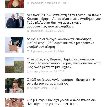
Παρασκευή, Νοεμβρίου 14, 2014
ΑΠΟΚΛΕΙΣΤΙΚΟ: Ανακάτεψε την τράπουλα πάλι ο
Κομπατσιάρης – Αυτός είναι ο νέος Αντιδήμαρχος
Γαβριήλ Αμανατίδης και αυτές είναι οι
αρμοδιότητες που αναλαμβάνει!
Παρασκευή, Ιουλίου 31, 2026
ΔΥΠΑ: Ποιοι άνεργοι δικαιούνται επιδότηση
μισθού έως 1.250 ευρώ και πώς μπορούν να
υποβάλουν αίτηση
Παρασκευή, Ιουλίου 17, 2026
Οι αγρότες της Βόρειας Πιερίας δεν αντέχουν
άλλο: «Τα αγριογούρουνα μας παίρνουν τον κόπο
μιας ζωής μέσα σε μια νύχτα»
Δευτέρα, Αυγούστου 03, 2026
Ο ηλίθιος (ετυμολογία, ορισμός, ιδιότητες) - Η
ευτυχία του να είσαι ηλίθιος
Δευτέρα, Μαΐου 11, 2026
Ο Κιμ Γιονγκ Ουν έχει γενέθλια αλλά κανείς δεν
είναι σίγουρος για την… ηλικία του