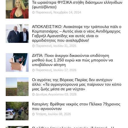
Τα ωραιότερα ΦΥΣΙΚΑ στήθη διάσημων ελληνίδων
(φωτό/βίντεο)
Παρασκευή, Νοεμβρίου 14, 2014
ΑΠΟΚΛΕΙΣΤΙΚΟ: Ανακάτεψε την τράπουλα πάλι ο
Κομπατσιάρης – Αυτός είναι ο νέος Αντιδήμαρχος
Γαβριήλ Αμανατίδης και αυτές είναι οι
αρμοδιότητες που αναλαμβάνει!
Παρασκευή, Ιουλίου 31, 2026
ΔΥΠΑ: Ποιοι άνεργοι δικαιούνται επιδότηση
μισθού έως 1.250 ευρώ και πώς μπορούν να
υποβάλουν αίτηση
Παρασκευή, Ιουλίου 17, 2026
Οι αγρότες της Βόρειας Πιερίας δεν αντέχουν
άλλο: «Τα αγριογούρουνα μας παίρνουν τον κόπο
μιας ζωής μέσα σε μια νύχτα»
Δευτέρα, Αυγούστου 03, 2026
Κατερίνη: Βρέθηκε νεκρός στον Πέλεκα 79χρονος
που αγνοούνταν
Τετάρτη, Ιουλίου 08, 2026