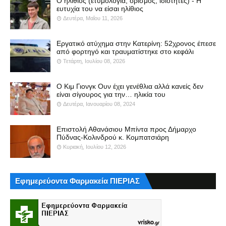
Ο ηλίθιος (ετυμολογία, ορισμός, ιδιότητες) - Η
ευτυχία του να είσαι ηλίθιος
Δευτέρα, Μαΐου 11, 2026
Εργατικό ατύχημα στην Κατερίνη: 52χρονος έπεσε
από φορτηγό και τραυματίστηκε στο κεφάλι
Τετάρτη, Ιουλίου 08, 2026
Ο Κιμ Γιονγκ Ουν έχει γενέθλια αλλά κανείς δεν
είναι σίγουρος για την… ηλικία του
Δευτέρα, Ιανουαρίου 08, 2024
Επιστολή Αθανάσιου Μπίντα προς Δήμαρχο
Πύδνας-Κολινδρού κ. Κομπατσιάρη
Κυριακή, Ιουλίου 12, 2026
Εφημερεύοντα Φαρμακεία ΠΙΕΡΙΑΣ