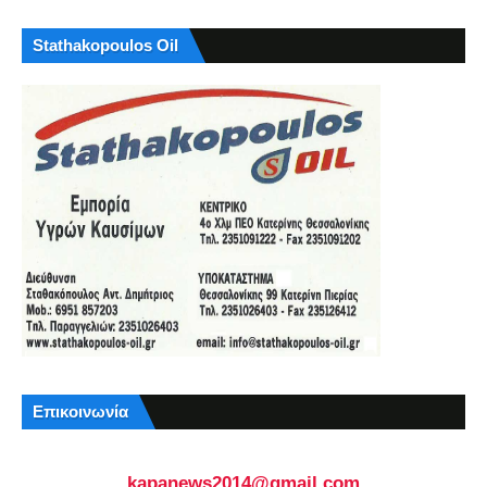
Stathakopoulos Oil
Επικοινωνία
kapanews2014@gmail.com