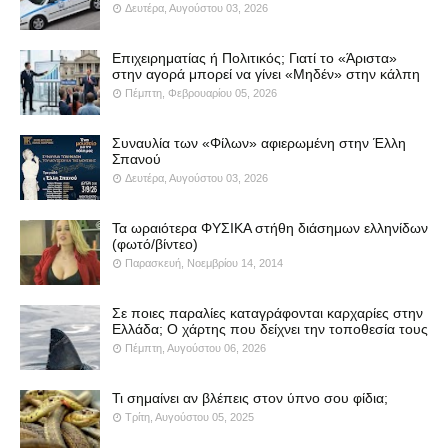
Δευτέρα, Αυγούστου 03, 2026
Επιχειρηματίας ή Πολιτικός; Γιατί το «Άριστα»
στην αγορά μπορεί να γίνει «Μηδέν» στην κάλπη
Πέμπτη, Φεβρουαρίου 05, 2026
Συναυλία των «Φίλων» αφιερωμένη στην Έλλη
Σπανού
Δευτέρα, Αυγούστου 03, 2026
Τα ωραιότερα ΦΥΣΙΚΑ στήθη διάσημων ελληνίδων
(φωτό/βίντεο)
Παρασκευή, Νοεμβρίου 14, 2014
Σε ποιες παραλίες καταγράφονται καρχαρίες στην
Ελλάδα; Ο χάρτης που δείχνει την τοποθεσία τους
Πέμπτη, Αυγούστου 06, 2026
Τι σημαίνει αν βλέπεις στον ύπνο σου φίδια;
Τρίτη, Αυγούστου 05, 2025