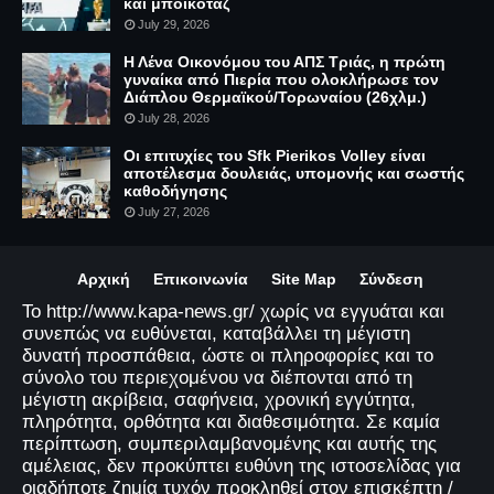
και μποϊκοτάζ
July 29, 2026
Η Λένα Οικονόμου του ΑΠΣ Τριάς, η πρώτη
γυναίκα από Πιερία που ολοκλήρωσε τον
Διάπλου Θερμαϊκού/Τορωναίου (26χλμ.)
July 28, 2026
Οι επιτυχίες του Sfk Pierikos Volley είναι
αποτέλεσμα δουλειάς, υπομονής και σωστής
καθοδήγησης
July 27, 2026
Αρχική
Επικοινωνία
Site Map
Σύνδεση
Το http://www.kapa-news.gr/ χωρίς να εγγυάται και
συνεπώς να ευθύνεται, καταβάλλει τη μέγιστη
δυνατή προσπάθεια, ώστε οι πληροφορίες και το
σύνολο του περιεχομένου να διέπονται από τη
μέγιστη ακρίβεια, σαφήνεια, χρονική εγγύτητα,
πληρότητα, ορθότητα και διαθεσιμότητα. Σε καμία
περίπτωση, συμπεριλαμβανομένης και αυτής της
αμέλειας, δεν προκύπτει ευθύνη της ιστοσελίδας για
οιαδήποτε ζημία τυχόν προκληθεί στον επισκέπτη /