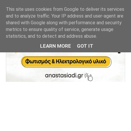
This site uses cookies from Google to deliver its services
and to analyze traffic. Your IP address and user-agent are
shared with Google along with performance and security
metrics to ensure quality of service, generate usage
statistics, and to detect and address abuse.
LEARN MORE
GOT IT