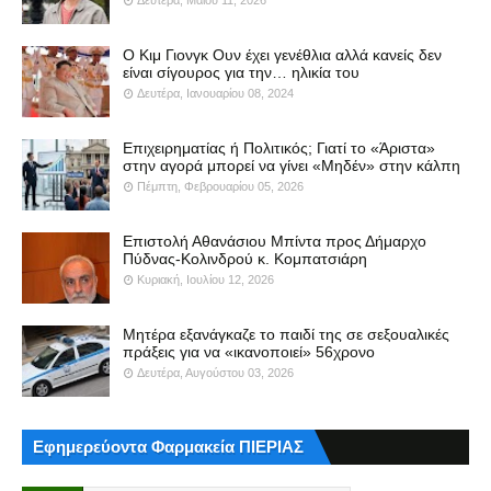
Δευτέρα, Μαΐου 11, 2026
Ο Κιμ Γιονγκ Ουν έχει γενέθλια αλλά κανείς δεν
είναι σίγουρος για την… ηλικία του
Δευτέρα, Ιανουαρίου 08, 2024
Επιχειρηματίας ή Πολιτικός; Γιατί το «Άριστα»
στην αγορά μπορεί να γίνει «Μηδέν» στην κάλπη
Πέμπτη, Φεβρουαρίου 05, 2026
Επιστολή Αθανάσιου Μπίντα προς Δήμαρχο
Πύδνας-Κολινδρού κ. Κομπατσιάρη
Κυριακή, Ιουλίου 12, 2026
Μητέρα εξανάγκαζε το παιδί της σε σεξουαλικές
πράξεις για να «ικανοποιεί» 56χρονο
Δευτέρα, Αυγούστου 03, 2026
Εφημερεύοντα Φαρμακεία ΠΙΕΡΙΑΣ