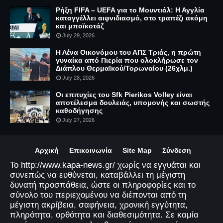
Ρήξη FIFA – UEFA για το Μουντιάλ: Η Αγγλία
καταγγέλλει αιφνιδιασμό, στο τραπέζι ακόμη
και μποϊκοτάζ
July 29, 2026
Η Λένα Οικονόμου του ΑΠΣ Τριάς, η πρώτη
γυναίκα από Πιερία που ολοκλήρωσε τον
Διάπλου Θερμαϊκού/Τορωναίου (26χλμ.)
July 28, 2026
Οι επιτυχίες του Sfk Pierikos Volley είναι
αποτέλεσμα δουλειάς, υπομονής και σωστής
καθοδήγησης
July 27, 2026
Αρχική
Επικοινωνία
Site Map
Σύνδεση
Το http://www.kapa-news.gr/ χωρίς να εγγυάται και
συνεπώς να ευθύνεται, καταβάλλει τη μέγιστη
δυνατή προσπάθεια, ώστε οι πληροφορίες και το
σύνολο του περιεχομένου να διέπονται από τη
μέγιστη ακρίβεια, σαφήνεια, χρονική εγγύτητα,
πληρότητα, ορθότητα και διαθεσιμότητα. Σε καμία