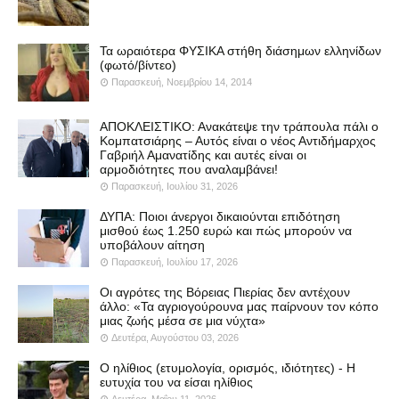
Τα ωραιότερα ΦΥΣΙΚΑ στήθη διάσημων ελληνίδων
(φωτό/βίντεο)
Παρασκευή, Νοεμβρίου 14, 2014
ΑΠΟΚΛΕΙΣΤΙΚΟ: Ανακάτεψε την τράπουλα πάλι ο
Κομπατσιάρης – Αυτός είναι ο νέος Αντιδήμαρχος
Γαβριήλ Αμανατίδης και αυτές είναι οι
αρμοδιότητες που αναλαμβάνει!
Παρασκευή, Ιουλίου 31, 2026
ΔΥΠΑ: Ποιοι άνεργοι δικαιούνται επιδότηση
μισθού έως 1.250 ευρώ και πώς μπορούν να
υποβάλουν αίτηση
Παρασκευή, Ιουλίου 17, 2026
Οι αγρότες της Βόρειας Πιερίας δεν αντέχουν
άλλο: «Τα αγριογούρουνα μας παίρνουν τον κόπο
μιας ζωής μέσα σε μια νύχτα»
Δευτέρα, Αυγούστου 03, 2026
Ο ηλίθιος (ετυμολογία, ορισμός, ιδιότητες) - Η
ευτυχία του να είσαι ηλίθιος