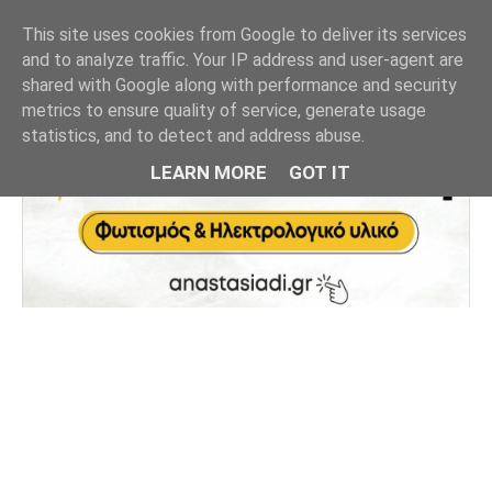
This site uses cookies from Google to deliver its services
and to analyze traffic. Your IP address and user-agent are
shared with Google along with performance and security
metrics to ensure quality of service, generate usage
statistics, and to detect and address abuse.
LEARN MORE
GOT IT