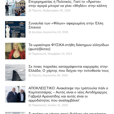
Επιχειρηματίας ή Πολιτικός; Γιατί το «Άριστα»
στην αγορά μπορεί να γίνει «Μηδέν» στην κάλπη
Πέμπτη, Φεβρουαρίου 05, 2026
Συναυλία των «Φίλων» αφιερωμένη στην Έλλη
Σπανού
Δευτέρα, Αυγούστου 03, 2026
Τα ωραιότερα ΦΥΣΙΚΑ στήθη διάσημων ελληνίδων
(φωτό/βίντεο)
Παρασκευή, Νοεμβρίου 14, 2014
Σε ποιες παραλίες καταγράφονται καρχαρίες στην
Ελλάδα; Ο χάρτης που δείχνει την τοποθεσία τους
Πέμπτη, Αυγούστου 06, 2026
ΑΠΟΚΛΕΙΣΤΙΚΟ: Ανακάτεψε την τράπουλα πάλι ο
Κομπατσιάρης – Αυτός είναι ο νέος Αντιδήμαρχος
Γαβριήλ Αμανατίδης και αυτές είναι οι
αρμοδιότητες που αναλαμβάνει!
Παρασκευή, Ιουλίου 31, 2026
Τι πρέπει να κάνετε αφού βγάλετε νέα ταυτότητα: