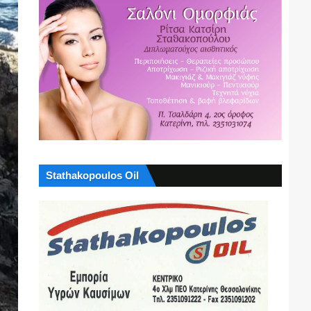
Stathakopoulos Oil