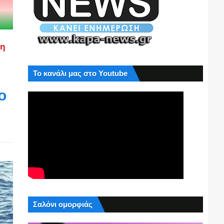
ση
Το κανάλι μας στο Youtube
ο
Σαλόνι ομορφιάς