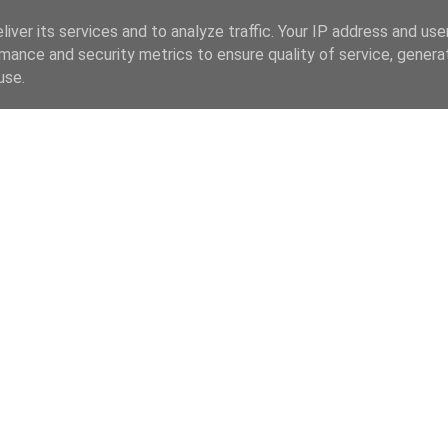
iver its services and to analyze traffic. Your IP address and us
mance and security metrics to ensure quality of service, gener
use.