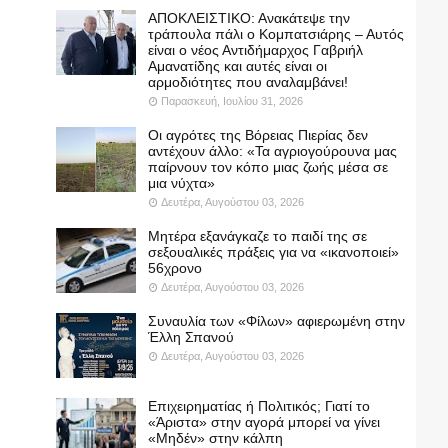
ΑΠΟΚΛΕΙΣΤΙΚΟ: Ανακάτεψε την
τράπουλα πάλι ο Κομπατσιάρης – Αυτός
είναι ο νέος Αντιδήμαρχος Γαβριήλ
Αμανατίδης και αυτές είναι οι
αρμοδιότητες που αναλαμβάνει!
Παρασκευή, Ιουλίου 31, 2026
Οι αγρότες της Βόρειας Πιερίας δεν
αντέχουν άλλο: «Τα αγριογούρουνα μας
παίρνουν τον κόπο μιας ζωής μέσα σε
μια νύχτα»
Δευτέρα, Αυγούστου 03, 2026
Μητέρα εξανάγκαζε το παιδί της σε
σεξουαλικές πράξεις για να «ικανοποιεί»
56χρονο
Δευτέρα, Αυγούστου 03, 2026
Συναυλία των «Φίλων» αφιερωμένη στην
Έλλη Σπανού
Δευτέρα, Αυγούστου 03, 2026
Επιχειρηματίας ή Πολιτικός; Γιατί το
«Άριστα» στην αγορά μπορεί να γίνει
«Μηδέν» στην κάλπη