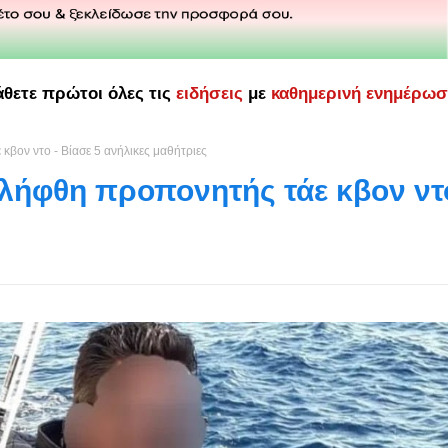
άθετε πρώτοι όλες τις
ειδήσεις
με
καθημερινή ενημέρω
βον ντο - Βίασε 5 ανήλικες μαθήτριες
λήφθη προπονητής τάε κβον ντ