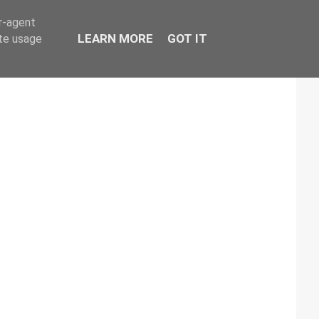
er-agent
LEARN MORE
GOT IT
ate usage