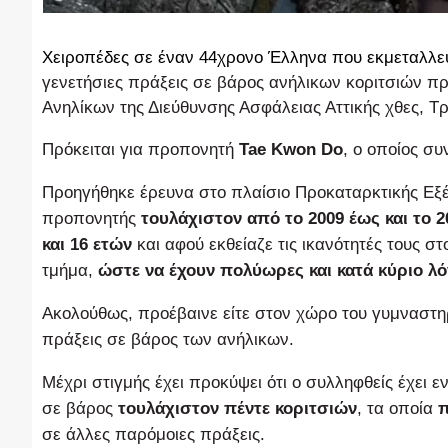
Χειροπέδες σε έναν 44χρονο Έλληνα που εκμεταλλευ
γενετήσιες πράξεις σε βάρος ανήλικων κοριτσιών π
Ανηλίκων της Διεύθυνσης Ασφάλειας Αττικής χθες, Τρί
Πρόκειται για προπονητή
Tae Kwon Dο
, ο οποίος σ
Προηγήθηκε έρευνα στο πλαίσιο Προκαταρκτικής Εξέ
προπονητής
τουλάχιστον από το 2009 έως και το 2
και 16 ετών
και αφού εκθείαζε τις ικανότητές τους στ
τμήμα,
ώστε να έχουν πολύωρες και κατά κύριο λό
Ακολούθως, προέβαινε είτε στον χώρο του γυμναστηρί
πράξεις σε βάρος των ανήλικων.
Μέχρι στιγμής έχει προκύψει ότι ο συλληφθείς έχει 
σε βάρος
τουλάχιστον πέντε κοριτσιών
, τα οποία
π
σε άλλες παρόμοιες πράξεις.