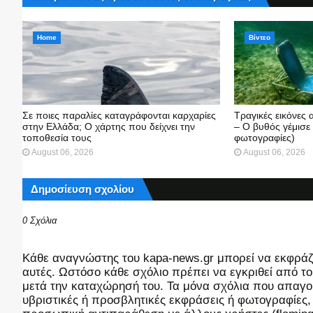
Home
Βίντεο
Σε ποιες παραλίες καταγράφονται καρχαρίες
Τραγικές εικόνες
στην Ελλάδα; Ο χάρτης που δείχνει την
– Ο βυθός γέμισε
τοποθεσία τους
φωτογραφίες)
August 06, 2026
August 06, 2026
Δημοσίευση σχολίου
0 Σχόλια
Kάθε αναγνώστης του kapa-news.gr μπορεί να εκφράζει
αυτές. Ωστόσο κάθε σχόλιο πρέπει να εγκριθεί από του
μετά την καταχώρησή του. Τα μόνα σχόλια που απαγορ
υβριστικές ή προσβλητικές εκφράσεις ή φωτογραφίες