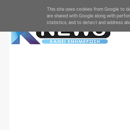
Αρχική
Επικοινωνία
Πρωτοσέλιδα
TV+RADIO
This site uses cookies from Google to del
are shared with Google along with perfor
statistics, and to detect and address ab