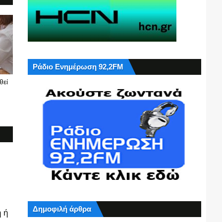
Ράδιο Ενημέρωση 92,2FM
θεί
Δημοφιλή άρθρα
 ή