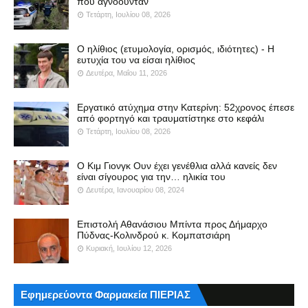
που αγνοούνταν
Τετάρτη, Ιουλίου 08, 2026
Ο ηλίθιος (ετυμολογία, ορισμός, ιδιότητες) - Η
ευτυχία του να είσαι ηλίθιος
Δευτέρα, Μαΐου 11, 2026
Εργατικό ατύχημα στην Κατερίνη: 52χρονος έπεσε
από φορτηγό και τραυματίστηκε στο κεφάλι
Τετάρτη, Ιουλίου 08, 2026
Ο Κιμ Γιονγκ Ουν έχει γενέθλια αλλά κανείς δεν
είναι σίγουρος για την… ηλικία του
Δευτέρα, Ιανουαρίου 08, 2024
Επιστολή Αθανάσιου Μπίντα προς Δήμαρχο
Πύδνας-Κολινδρού κ. Κομπατσιάρη
Κυριακή, Ιουλίου 12, 2026
Εφημερεύοντα Φαρμακεία ΠΙΕΡΙΑΣ