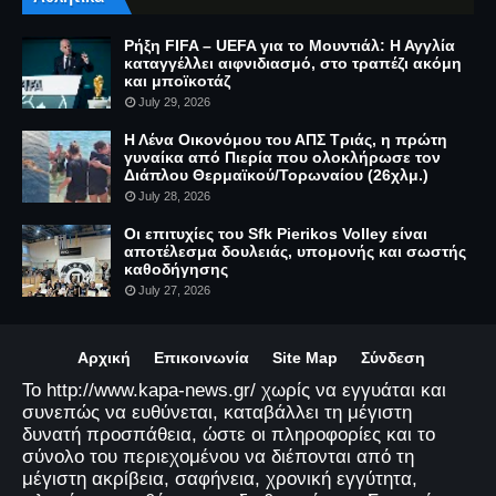
Ρήξη FIFA – UEFA για το Μουντιάλ: Η Αγγλία
καταγγέλλει αιφνιδιασμό, στο τραπέζι ακόμη
και μποϊκοτάζ
July 29, 2026
Η Λένα Οικονόμου του ΑΠΣ Τριάς, η πρώτη
γυναίκα από Πιερία που ολοκλήρωσε τον
Διάπλου Θερμαϊκού/Τορωναίου (26χλμ.)
July 28, 2026
Οι επιτυχίες του Sfk Pierikos Volley είναι
αποτέλεσμα δουλειάς, υπομονής και σωστής
καθοδήγησης
July 27, 2026
Αρχική
Επικοινωνία
Site Map
Σύνδεση
Το http://www.kapa-news.gr/ χωρίς να εγγυάται και
συνεπώς να ευθύνεται, καταβάλλει τη μέγιστη
δυνατή προσπάθεια, ώστε οι πληροφορίες και το
σύνολο του περιεχομένου να διέπονται από τη
μέγιστη ακρίβεια, σαφήνεια, χρονική εγγύτητα,