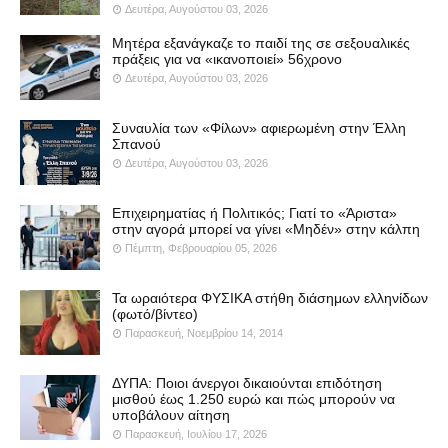
Δευτέρα, Αυγούστου 03, 2026
Μητέρα εξανάγκαζε το παιδί της σε σεξουαλικές
πράξεις για να «ικανοποιεί» 56χρονο
Δευτέρα, Αυγούστου 03, 2026
Συναυλία των «Φίλων» αφιερωμένη στην Έλλη
Σπανού
Δευτέρα, Αυγούστου 03, 2026
Επιχειρηματίας ή Πολιτικός; Γιατί το «Άριστα»
στην αγορά μπορεί να γίνει «Μηδέν» στην κάλπη
Πέμπτη, Φεβρουαρίου 05, 2026
Τα ωραιότερα ΦΥΣΙΚΑ στήθη διάσημων ελληνίδων
(φωτό/βίντεο)
Παρασκευή, Νοεμβρίου 14, 2014
ΔΥΠΑ: Ποιοι άνεργοι δικαιούνται επιδότηση
μισθού έως 1.250 ευρώ και πώς μπορούν να
υποβάλουν αίτηση
Παρασκευή, Ιουλίου 17, 2026