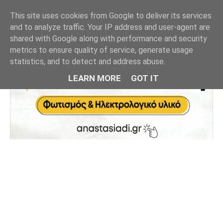
This site uses cookies from Google to deliver its services
and to analyze traffic. Your IP address and user-agent are
shared with Google along with performance and security
metrics to ensure quality of service, generate usage
statistics, and to detect and address abuse.
LEARN MORE
GOT IT