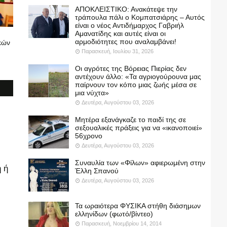
ΑΠΟΚΛΕΙΣΤΙΚΟ: Ανακάτεψε την
τράπουλα πάλι ο Κομπατσιάρης – Αυτός
είναι ο νέος Αντιδήμαρχος Γαβριήλ
Αμανατίδης και αυτές είναι οι
αρμοδιότητες που αναλαμβάνει!
κών
Παρασκευή, Ιουλίου 31, 2026
Οι αγρότες της Βόρειας Πιερίας δεν
αντέχουν άλλο: «Τα αγριογούρουνα μας
παίρνουν τον κόπο μιας ζωής μέσα σε
μια νύχτα»
Δευτέρα, Αυγούστου 03, 2026
Μητέρα εξανάγκαζε το παιδί της σε
σεξουαλικές πράξεις για να «ικανοποιεί»
56χρονο
Δευτέρα, Αυγούστου 03, 2026
Συναυλία των «Φίλων» αφιερωμένη στην
 ή
Έλλη Σπανού
Δευτέρα, Αυγούστου 03, 2026
Τα ωραιότερα ΦΥΣΙΚΑ στήθη διάσημων
ελληνίδων (φωτό/βίντεο)
Παρασκευή, Νοεμβρίου 14, 2014