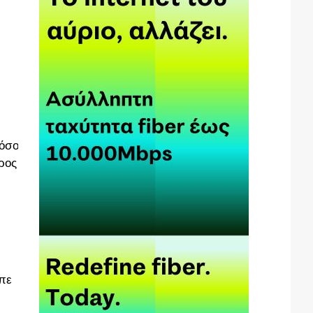
τόσο
ρος
ίπε