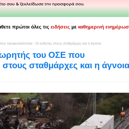
άθετε πρώτοι όλες τις
ειδήσεις
με
καθημερινή ενημέρω
που προφυλακίστηκε - Οι ευθύνες στους σταθμάρχες και η άγνοια
θεωρητής του ΟΣΕ που
 στους σταθμάρχες και η άγνοι