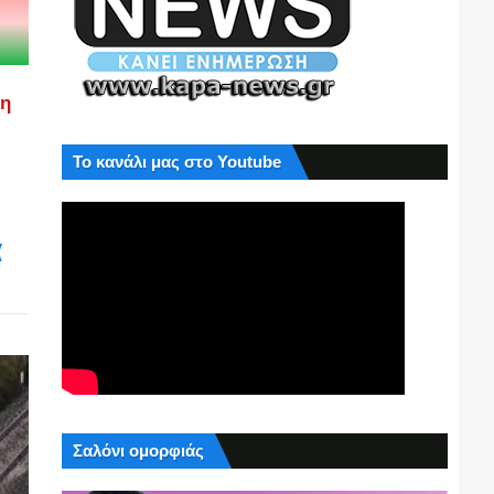
ση
Το κανάλι μας στο Youtube
α
Σαλόνι ομορφιάς