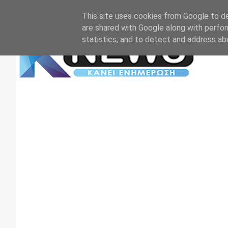
Αρχική
Επικοινωνία
Πρωτοσέλιδα
TV+RADIO
This site uses cookies from Google to del
are shared with Google along with perfor
statistics, and to detect and address ab