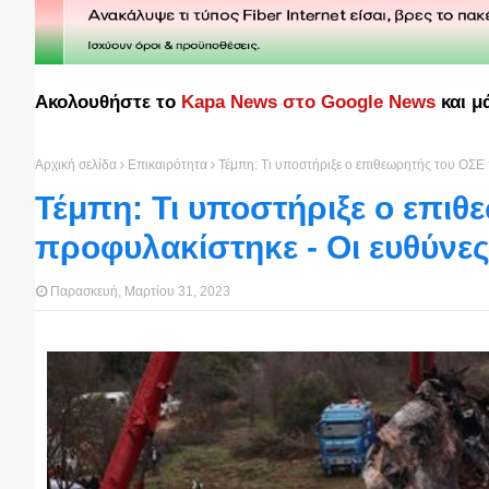
Ακολουθήστε το
Kapa News στο Google News
και μ
Αρχική σελίδα
Επικαιρότητα
Τέμπη: Τι υποστήριξε ο επιθεωρητής του ΟΣΕ 
Τέμπη: Τι υποστήριξε ο επι
προφυλακίστηκε - Οι ευθύνες
Παρασκευή, Μαρτίου 31, 2023