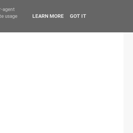
er-agent
LEARN MORE
GOT IT
ate usage