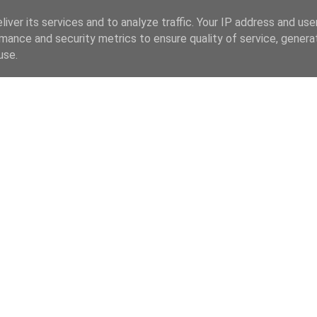
iver its services and to analyze traffic. Your IP address and us
mance and security metrics to ensure quality of service, gener
use.