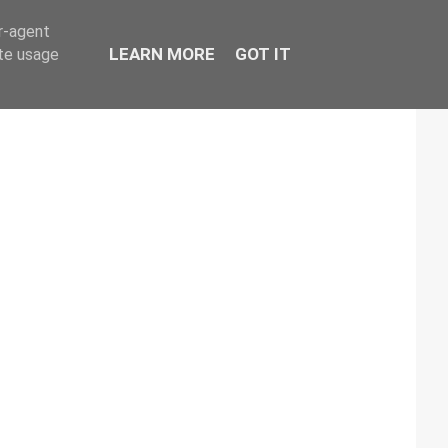
er-agent
LEARN MORE
GOT IT
ate usage