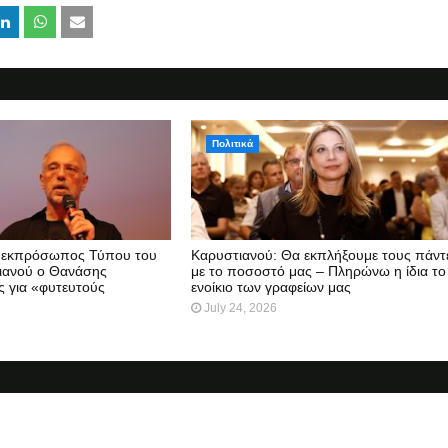
Πολιτικά
 εκπρόσωπος Τύπου του
Καρυστιανού: Θα εκπλήξουμε τους πάντ
ιανού ο Θανάσης
με το ποσοστό μας – Πληρώνω η ίδια το
ς για «φυτευτούς
ενοίκιο των γραφείων μας
July 24, 2026