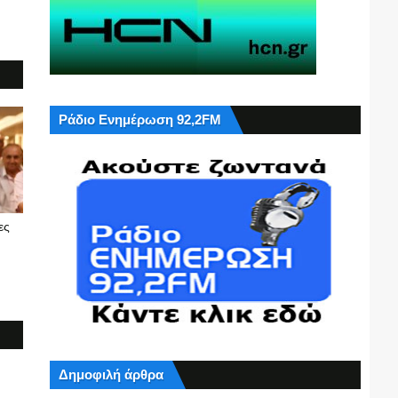
Ράδιο Ενημέρωση 92,2FM
ες
Δημοφιλή άρθρα