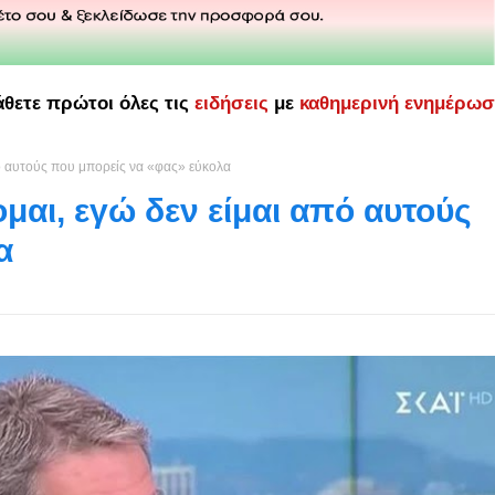
άθετε πρώτοι όλες τις
ειδήσεις
με
καθημερινή ενημέρω
ό αυτούς που μπορείς να «φας» εύκολα
αι, εγώ δεν είμαι από αυτούς
α