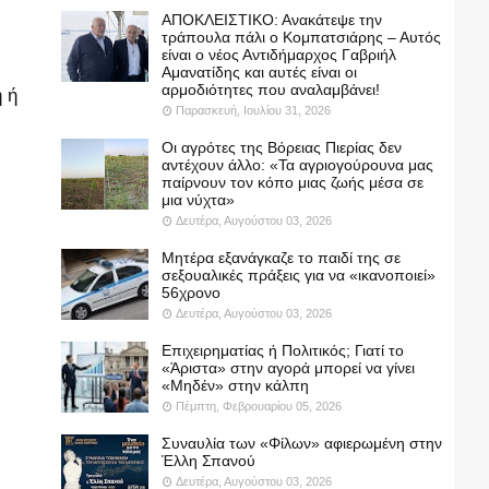
ΑΠΟΚΛΕΙΣΤΙΚΟ: Ανακάτεψε την
τράπουλα πάλι ο Κομπατσιάρης – Αυτός
είναι ο νέος Αντιδήμαρχος Γαβριήλ
Αμανατίδης και αυτές είναι οι
αρμοδιότητες που αναλαμβάνει!
 ή
Παρασκευή, Ιουλίου 31, 2026
Οι αγρότες της Βόρειας Πιερίας δεν
αντέχουν άλλο: «Τα αγριογούρουνα μας
παίρνουν τον κόπο μιας ζωής μέσα σε
μια νύχτα»
Δευτέρα, Αυγούστου 03, 2026
Μητέρα εξανάγκαζε το παιδί της σε
σεξουαλικές πράξεις για να «ικανοποιεί»
56χρονο
Δευτέρα, Αυγούστου 03, 2026
Επιχειρηματίας ή Πολιτικός; Γιατί το
«Άριστα» στην αγορά μπορεί να γίνει
«Μηδέν» στην κάλπη
Πέμπτη, Φεβρουαρίου 05, 2026
Συναυλία των «Φίλων» αφιερωμένη στην
Έλλη Σπανού
Δευτέρα, Αυγούστου 03, 2026