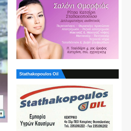
Stathakopoulos Oil