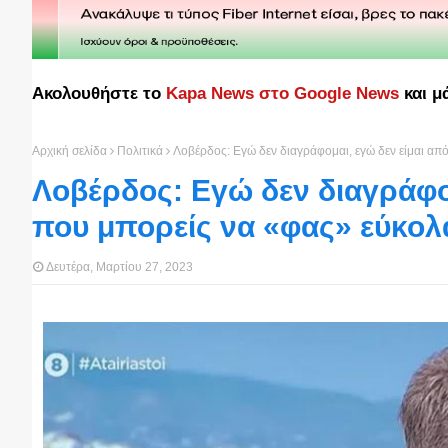
Ακολουθήστε το
Kapa News στο Google News
και μ
Αρχική σελίδα
Πολιτικά
Λοβέρδος: Εγώ δεν διαγράφομαι, εγώ δεν είμαι απ
Λοβέρδος: Εγώ δεν διαγράφομ
που μπορείς να «φας» εύκολ
Δευτέρα, Μαρτίου 27, 2023