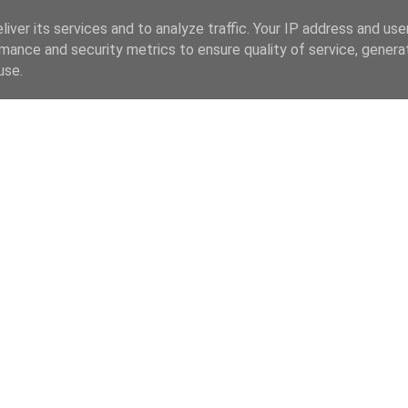
iver its services and to analyze traffic. Your IP address and us
mance and security metrics to ensure quality of service, gener
use.