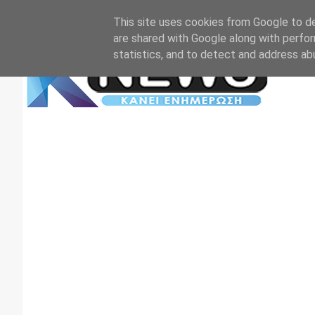
Αρχική
Επικοινωνία
Πρωτοσέλιδα
TV+RADIO
This site uses cookies from Google to del
are shared with Google along with perfor
statistics, and to detect and address ab