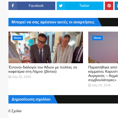
Facebook
Twitter
Μπορεί να σας αρέσουν αυτές οι αναρτήσεις
Home
Home
Έντονοι διάλογοι του Άδωνι με πολίτες σε
Παραιτήθηκε από
καφετέρια στη Λήμνο (βίντεο)
κόμματος Καρυστ
Αυγερινός – Αιχμέ
July 29, 2026
συμβουλάτορες»
July 29, 2026
Δημοσίευση σχολίου
0 Σχόλια