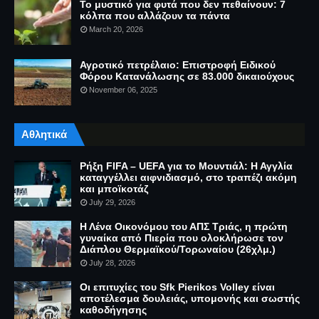
Το μυστικό για φυτά που δεν πεθαίνουν: 7
κόλπα που αλλάζουν τα πάντα
March 20, 2026
Αγροτικό πετρέλαιο: Επιστροφή Ειδικού
Φόρου Κατανάλωσης σε 83.000 δικαιούχους
November 06, 2025
Αθλητικά
Ρήξη FIFA – UEFA για το Μουντιάλ: Η Αγγλία
καταγγέλλει αιφνιδιασμό, στο τραπέζι ακόμη
και μποϊκοτάζ
July 29, 2026
Η Λένα Οικονόμου του ΑΠΣ Τριάς, η πρώτη
γυναίκα από Πιερία που ολοκλήρωσε τον
Διάπλου Θερμαϊκού/Τορωναίου (26χλμ.)
July 28, 2026
Οι επιτυχίες του Sfk Pierikos Volley είναι
αποτέλεσμα δουλειάς, υπομονής και σωστής
καθοδήγησης