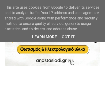
This site uses cookies from Google to deliver its services
and to analyze traffic. Your IP address and user-agent are
shared with Google along with performance and security
metrics to ensure quality of service, generate usage
statistics, and to detect and address abuse.
LEARN MORE
GOT IT