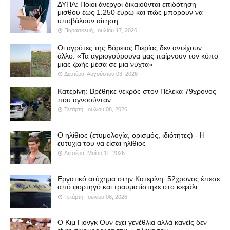
ΔΥΠΑ: Ποιοι άνεργοι δικαιούνται επιδότηση
μισθού έως 1.250 ευρώ και πώς μπορούν να
υποβάλουν αίτηση
Παρασκευή, Ιουλίου 17, 2026
Οι αγρότες της Βόρειας Πιερίας δεν αντέχουν
άλλο: «Τα αγριογούρουνα μας παίρνουν τον κόπο
μιας ζωής μέσα σε μια νύχτα»
Δευτέρα, Αυγούστου 03, 2026
Κατερίνη: Βρέθηκε νεκρός στον Πέλεκα 79χρονος
που αγνοούνταν
Τετάρτη, Ιουλίου 08, 2026
Ο ηλίθιος (ετυμολογία, ορισμός, ιδιότητες) - Η
ευτυχία του να είσαι ηλίθιος
Δευτέρα, Μαΐου 11, 2026
Εργατικό ατύχημα στην Κατερίνη: 52χρονος έπεσε
από φορτηγό και τραυματίστηκε στο κεφάλι
Τετάρτη, Ιουλίου 08, 2026
Ο Κιμ Γιονγκ Ουν έχει γενέθλια αλλά κανείς δεν