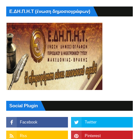
Ε.ΔΗ.Π.Η.Τ (ένωση δημοσιογράφων)
Social Plugin