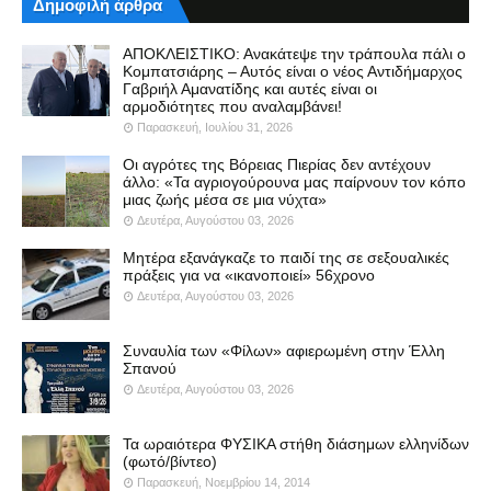
Δημοφιλή άρθρα
ΑΠΟΚΛΕΙΣΤΙΚΟ: Ανακάτεψε την τράπουλα πάλι ο
Κομπατσιάρης – Αυτός είναι ο νέος Αντιδήμαρχος
Γαβριήλ Αμανατίδης και αυτές είναι οι
αρμοδιότητες που αναλαμβάνει!
Παρασκευή, Ιουλίου 31, 2026
Οι αγρότες της Βόρειας Πιερίας δεν αντέχουν
άλλο: «Τα αγριογούρουνα μας παίρνουν τον κόπο
μιας ζωής μέσα σε μια νύχτα»
Δευτέρα, Αυγούστου 03, 2026
Μητέρα εξανάγκαζε το παιδί της σε σεξουαλικές
πράξεις για να «ικανοποιεί» 56χρονο
Δευτέρα, Αυγούστου 03, 2026
Συναυλία των «Φίλων» αφιερωμένη στην Έλλη
Σπανού
Δευτέρα, Αυγούστου 03, 2026
Τα ωραιότερα ΦΥΣΙΚΑ στήθη διάσημων ελληνίδων
(φωτό/βίντεο)
Παρασκευή, Νοεμβρίου 14, 2014