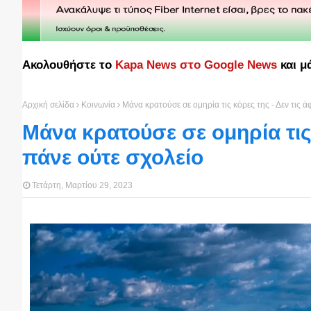
Ακολουθήστε το
Kapa News στο Google News
και μ
Αρχική σελίδα
Κοινωνία
Μάνα κρατούσε σε ομηρία τις κόρες της - Δεν τις ά
Μάνα κρατούσε σε ομηρία τις 
πάνε ούτε σχολείο
Τετάρτη, Μαρτίου 29, 2023