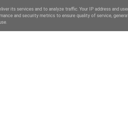
iver its services and to analyze traffic. Your IP address and us
mance and security metrics to ensure quality of service, gener
use.