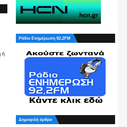
Ράδιο Ενημέρωση 92,2FM
 ή
Δημοφιλή άρθρα