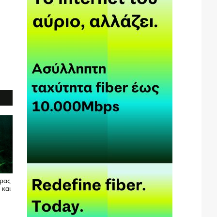
υρας
 και