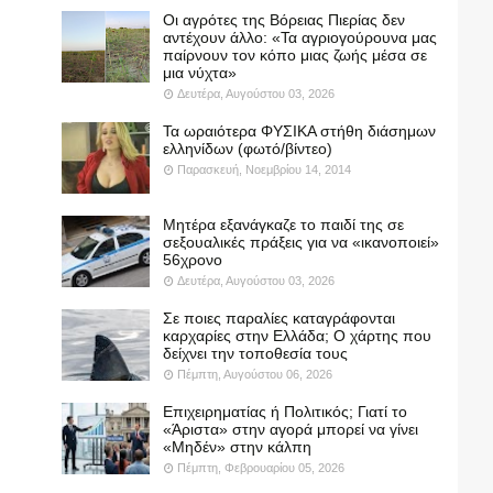
Οι αγρότες της Βόρειας Πιερίας δεν
αντέχουν άλλο: «Τα αγριογούρουνα μας
παίρνουν τον κόπο μιας ζωής μέσα σε
μια νύχτα»
Δευτέρα, Αυγούστου 03, 2026
Τα ωραιότερα ΦΥΣΙΚΑ στήθη διάσημων
ελληνίδων (φωτό/βίντεο)
Παρασκευή, Νοεμβρίου 14, 2014
Μητέρα εξανάγκαζε το παιδί της σε
σεξουαλικές πράξεις για να «ικανοποιεί»
56χρονο
Δευτέρα, Αυγούστου 03, 2026
Σε ποιες παραλίες καταγράφονται
καρχαρίες στην Ελλάδα; Ο χάρτης που
δείχνει την τοποθεσία τους
Πέμπτη, Αυγούστου 06, 2026
Επιχειρηματίας ή Πολιτικός; Γιατί το
«Άριστα» στην αγορά μπορεί να γίνει
«Μηδέν» στην κάλπη
Πέμπτη, Φεβρουαρίου 05, 2026