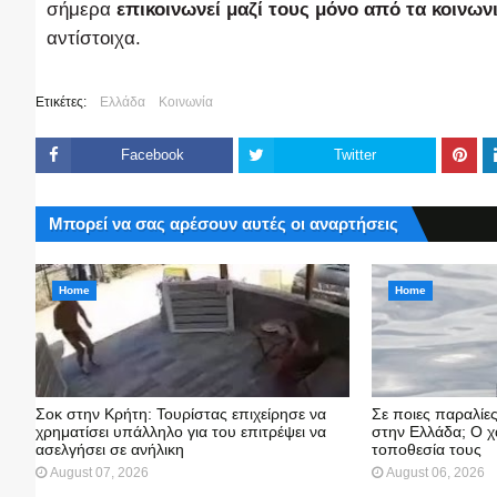
σήμερα
επικοινωνεί μαζί τους μόνο από τα κοινων
αντίστοιχα.
Ετικέτες:
Ελλάδα
Κοινωνία
Facebook
Twitter
Μπορεί να σας αρέσουν αυτές οι αναρτήσεις
Home
Home
Σοκ στην Κρήτη: Τουρίστας επιχείρησε να
Σε ποιες παραλίε
χρηματίσει υπάλληλο για του επιτρέψει να
στην Ελλάδα; Ο χ
ασελγήσει σε ανήλικη
τοποθεσία τους
August 07, 2026
August 06, 2026