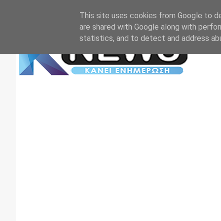
Αρχική
Επικοινωνία
Πρωτοσέλιδα
TV+RADIO
This site uses cookies from Google to del
are shared with Google along with perfor
statistics, and to detect and address ab