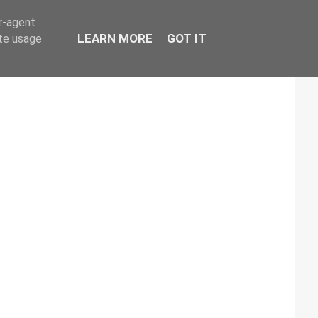
er-agent
LEARN MORE
GOT IT
ate usage