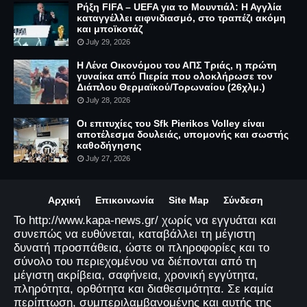
Ρήξη FIFA – UEFA για το Μουντιάλ: Η Αγγλία
καταγγέλλει αιφνιδιασμό, στο τραπέζι ακόμη
και μποϊκοτάζ
July 29, 2026
Η Λένα Οικονόμου του ΑΠΣ Τριάς, η πρώτη
γυναίκα από Πιερία που ολοκλήρωσε τον
Διάπλου Θερμαϊκού/Τορωναίου (26χλμ.)
July 28, 2026
Οι επιτυχίες του Sfk Pierikos Volley είναι
αποτέλεσμα δουλειάς, υπομονής και σωστής
καθοδήγησης
July 27, 2026
Αρχική
Επικοινωνία
Site Map
Σύνδεση
Το http://www.kapa-news.gr/ χωρίς να εγγυάται και
συνεπώς να ευθύνεται, καταβάλλει τη μέγιστη
δυνατή προσπάθεια, ώστε οι πληροφορίες και το
σύνολο του περιεχομένου να διέπονται από τη
μέγιστη ακρίβεια, σαφήνεια, χρονική εγγύτητα,
πληρότητα, ορθότητα και διαθεσιμότητα. Σε καμία
περίπτωση, συμπεριλαμβανομένης και αυτής της