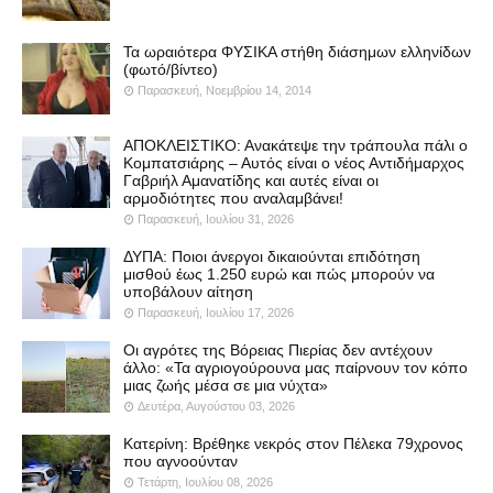
Τα ωραιότερα ΦΥΣΙΚΑ στήθη διάσημων ελληνίδων
(φωτό/βίντεο)
Παρασκευή, Νοεμβρίου 14, 2014
ΑΠΟΚΛΕΙΣΤΙΚΟ: Ανακάτεψε την τράπουλα πάλι ο
Κομπατσιάρης – Αυτός είναι ο νέος Αντιδήμαρχος
Γαβριήλ Αμανατίδης και αυτές είναι οι
αρμοδιότητες που αναλαμβάνει!
Παρασκευή, Ιουλίου 31, 2026
ΔΥΠΑ: Ποιοι άνεργοι δικαιούνται επιδότηση
μισθού έως 1.250 ευρώ και πώς μπορούν να
υποβάλουν αίτηση
Παρασκευή, Ιουλίου 17, 2026
Οι αγρότες της Βόρειας Πιερίας δεν αντέχουν
άλλο: «Τα αγριογούρουνα μας παίρνουν τον κόπο
μιας ζωής μέσα σε μια νύχτα»
Δευτέρα, Αυγούστου 03, 2026
Κατερίνη: Βρέθηκε νεκρός στον Πέλεκα 79χρονος
που αγνοούνταν
Τετάρτη, Ιουλίου 08, 2026