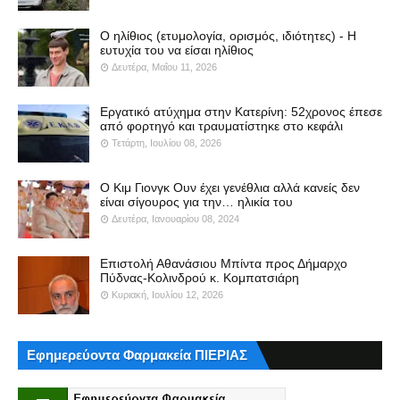
Ο ηλίθιος (ετυμολογία, ορισμός, ιδιότητες) - Η
ευτυχία του να είσαι ηλίθιος
Δευτέρα, Μαΐου 11, 2026
Εργατικό ατύχημα στην Κατερίνη: 52χρονος έπεσε
από φορτηγό και τραυματίστηκε στο κεφάλι
Τετάρτη, Ιουλίου 08, 2026
Ο Κιμ Γιονγκ Ουν έχει γενέθλια αλλά κανείς δεν
είναι σίγουρος για την… ηλικία του
Δευτέρα, Ιανουαρίου 08, 2024
Επιστολή Αθανάσιου Μπίντα προς Δήμαρχο
Πύδνας-Κολινδρού κ. Κομπατσιάρη
Κυριακή, Ιουλίου 12, 2026
Εφημερεύοντα Φαρμακεία ΠΙΕΡΙΑΣ