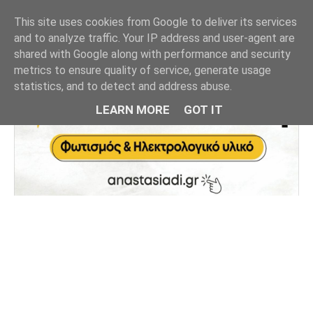
This site uses cookies from Google to deliver its services
and to analyze traffic. Your IP address and user-agent are
shared with Google along with performance and security
metrics to ensure quality of service, generate usage
statistics, and to detect and address abuse.
LEARN MORE
GOT IT