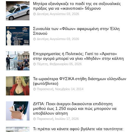
Μητέρα εξανάγκαζε το παιδί της σε σεξουαλικές
πράξεις για να «ικανοποιεί» 56χρονο
Δευτέρα, Αυγούστου 03, 2026
Συναυλία των «Φίλων» αφιερωμένη στην Έλλη
Σπανού
Δευτέρα, Αυγούστου 03, 2026
Επιχειρηματίας ή Πολιτικός; Γιατί το «Άριστα»
στην αγορά μπορεί να γίνει «Μηδέν» στην κάλπη
Πέμπτη, Φεβρουαρίου 05, 2026
Τα ωραιότερα ΦΥΣΙΚΑ στήθη διάσημων ελληνίδων
(φωτό/βίντεο)
Παρασκευή, Νοεμβρίου 14, 2014
ΔΥΠΑ: Ποιοι άνεργοι δικαιούνται επιδότηση
μισθού έως 1.250 ευρώ και πώς μπορούν να
υποβάλουν αίτηση
Παρασκευή, Ιουλίου 17, 2026
Τι πρέπει να κάνετε αφού βγάλετε νέα ταυτότητα: