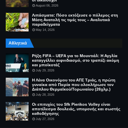
οι δικαιούχοι
August 06, 2026
Λιπάσματα: Πόσο εκτόξευσε ο πόλεμος στη
Μέση Ανατολή τις τιμές τους – Αναλυτικά
παραδείγματα
May 14, 2026
Αθλητικά
Ρήξη FIFA – UEFA για το Μουντιάλ: Η Αγγλία
καταγγέλλει αιφνιδιασμό, στο τραπέζι ακόμη
και μποϊκοτάζ
July 29, 2026
Η Λένα Οικονόμου του ΑΠΣ Τριάς, η πρώτη
γυναίκα από Πιερία που ολοκλήρωσε τον
Διάπλου Θερμαϊκού/Τορωναίου (26χλμ.)
July 28, 2026
Οι επιτυχίες του Sfk Pierikos Volley είναι
αποτέλεσμα δουλειάς, υπομονής και σωστής
καθοδήγησης
July 27, 2026