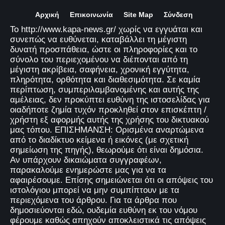
Αρχική
Επικοινωνία
Site Map
Σύνδεση
Το http://www.kapa-news.gr/ χωρίς να εγγυάται και
συνεπώς να ευθύνεται, καταβάλλει τη μέγιστη
δυνατή προσπάθεια, ώστε οι πληροφορίες και το
σύνολο του περιεχομένου να διέπονται από τη
μέγιστη ακρίβεια, σαφήνεια, χρονική εγγύτητα,
πληρότητα, ορθότητα και διαθεσιμότητα. Σε καμία
περίπτωση, συμπεριλαμβανομένης και αυτής της
αμέλειας, δεν προκύπτει ευθύνη της ιστοσελίδας για
οιαδήποτε ζημία τυχόν προκληθεί στον επισκέπτη /
χρήστη εξ αφορμής αυτής της χρήσης του δικτυακού
μας τόπου. ΕΠΙΣΗΜΑΝΣΗ: Ορισμένα αναρτώμενα
από το διαδίκτυο κείμενα ή εικόνες (με σχετική
σημείωση της πηγής), θεωρούμε ότι είναι δημόσια.
Αν υπάρχουν δικαιώματα συγγραφέων,
παρακαλούμε ενημερώστε μας για να τα
αφαιρέσουμε. Επίσης σημειώνεται ότι οι απόψεις του
ιστολόγιου μπορεί να μην συμπίπτουν με τα
περιεχόμενα του άρθρου. Για τα άρθρα που
δημοσιεύονται εδώ, ουδεμία ευθύνη εκ του νόμου
φέρουμε καθώς απηχούν αποκλειστικά τις απόψεις