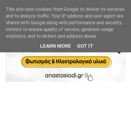
This site uses cookies from Google to deliver its services
and to analyze traffic. Your IP address and user-agent are
shared with Google along with performance and security
metrics to ensure quality of service, generate usage
statistics, and to detect and address abuse.
LEARN MORE
GOT IT