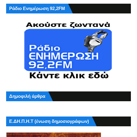
Ράδιο Ενημέρωση 92,2FM
Δημοφιλή άρθρα
Ε.ΔΗ.Π.Η.Τ (ένωση δημοσιογράφων)