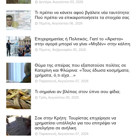
Δευτέρα, Αυγούστου 03, 2026
Τι πρέπει να κάνετε αφού βγάλετε νέα ταυτότητα:
Πού πρέπει να επικαιροποιήσετε τα στοιχεία σας
Πέμπτη, Αυγούστου 06, 2026
Επιχειρηματίας ή Πολιτικός; Γιατί το «Άριστα»
στην αγορά μπορεί να γίνει «Μηδέν» στην κάλπη
Πέμπτη, Φεβρουαρίου 05, 2026
Θύμα της σπείρας που εξαπατούσε πολίτες σε
Κατερίνη και Φλώρινα: «Τους έδωσα κοσμήματα,
χρήματα, ό,τι είχα…»
Παρασκευή, Αυγούστου 07, 2026
Τι σημαίνει αν βλέπεις στον ύπνο σου φίδια;
Τρίτη, Αυγούστου 05, 2025
Σοκ στην Κρήτη: Τουρίστας επιχείρησε να
χρηματίσει υπάλληλο για του επιτρέψει να
ασελγήσει σε ανήλικη
Παρασκευή, Αυγούστου 07, 2026