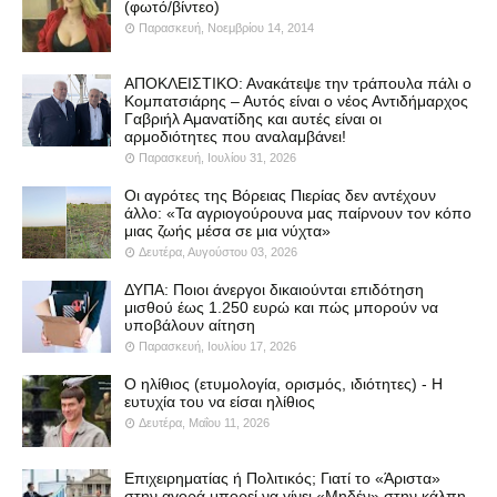
(φωτό/βίντεο)
Παρασκευή, Νοεμβρίου 14, 2014
ΑΠΟΚΛΕΙΣΤΙΚΟ: Ανακάτεψε την τράπουλα πάλι ο
Κομπατσιάρης – Αυτός είναι ο νέος Αντιδήμαρχος
Γαβριήλ Αμανατίδης και αυτές είναι οι
αρμοδιότητες που αναλαμβάνει!
Παρασκευή, Ιουλίου 31, 2026
Οι αγρότες της Βόρειας Πιερίας δεν αντέχουν
άλλο: «Τα αγριογούρουνα μας παίρνουν τον κόπο
μιας ζωής μέσα σε μια νύχτα»
Δευτέρα, Αυγούστου 03, 2026
ΔΥΠΑ: Ποιοι άνεργοι δικαιούνται επιδότηση
μισθού έως 1.250 ευρώ και πώς μπορούν να
υποβάλουν αίτηση
Παρασκευή, Ιουλίου 17, 2026
Ο ηλίθιος (ετυμολογία, ορισμός, ιδιότητες) - Η
ευτυχία του να είσαι ηλίθιος
Δευτέρα, Μαΐου 11, 2026
Επιχειρηματίας ή Πολιτικός; Γιατί το «Άριστα»
στην αγορά μπορεί να γίνει «Μηδέν» στην κάλπη