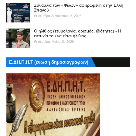
Συναυλία των «Φίλων» αφιερωμένη στην Έλλη
Σπανού
Δευτέρα, Αυγούστου 03, 2026
Ο ηλίθιος (ετυμολογία, ορισμός, ιδιότητες) - Η
ευτυχία του να είσαι ηλίθιος
Δευτέρα, Μαΐου 11, 2026
Ε.ΔΗ.Π.Η.Τ (ένωση δημοσιογράφων)