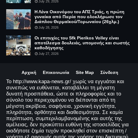
July 29, 2026
Η Λένα Οικονόμου του ΑΠΣ Τριάς, η πρώτη
γυναίκα από Πιερία που ολοκλήρωσε τον
Διάπλου Θερμαϊκού/Τορωναίου (26χλμ.)
July 28, 2026
Οι επιτυχίες του Sfk Pierikos Volley είναι
αποτέλεσμα δουλειάς, υπομονής και σωστής
καθοδήγησης
July 27, 2026
Αρχική
Επικοινωνία
Site Map
Σύνδεση
Το http://www.kapa-news.gr/ χωρίς να εγγυάται και
συνεπώς να ευθύνεται, καταβάλλει τη μέγιστη
δυνατή προσπάθεια, ώστε οι πληροφορίες και το
σύνολο του περιεχομένου να διέπονται από τη
μέγιστη ακρίβεια, σαφήνεια, χρονική εγγύτητα,
πληρότητα, ορθότητα και διαθεσιμότητα. Σε καμία
περίπτωση, συμπεριλαμβανομένης και αυτής της
αμέλειας, δεν προκύπτει ευθύνη της ιστοσελίδας για
οιαδήποτε ζημία τυχόν προκληθεί στον επισκέπτη /
χρήστη εξ αφορμής αυτής της χρήσης του δικτυακού