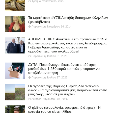
Τρίτη, Αυγούστου 05, 2025
Τα ωραιότερα ΦΥΣΙΚΑ στήθη διάσημων ελληνίδων
(φωτό/βίντεο)
Παρασκευή, Νοεμβρίου 14, 2014
ΑΠΟΚΛΕΙΣΤΙΚΟ: Ανακάτεψε την τράπουλα πάλι ο
Κομπατσιάρης – Αυτός είναι ο νέος Αντιδήμαρχος
Γαβριήλ Αμανατίδης και αυτές είναι οι
αρμοδιότητες που αναλαμβάνει!
Παρασκευή, Ιουλίου 31, 2026
ΔΥΠΑ: Ποιοι άνεργοι δικαιούνται επιδότηση
μισθού έως 1.250 ευρώ και πώς μπορούν να
υποβάλουν αίτηση
Παρασκευή, Ιουλίου 17, 2026
Οι αγρότες της Βόρειας Πιερίας δεν αντέχουν
άλλο: «Τα αγριογούρουνα μας παίρνουν τον κόπο
μιας ζωής μέσα σε μια νύχτα»
Δευτέρα, Αυγούστου 03, 2026
Ο ηλίθιος (ετυμολογία, ορισμός, ιδιότητες) - Η
ευτυχία του να είσαι ηλίθιος