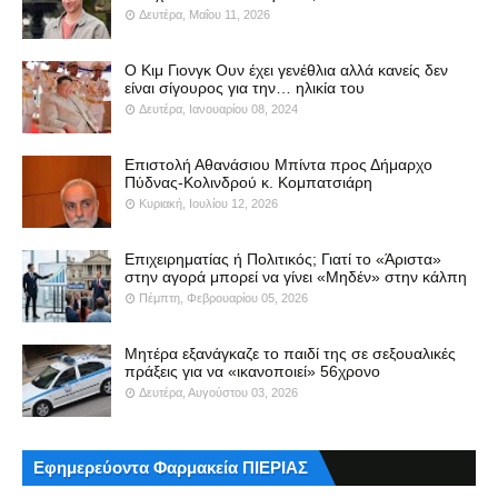
Δευτέρα, Μαΐου 11, 2026
Ο Κιμ Γιονγκ Ουν έχει γενέθλια αλλά κανείς δεν
είναι σίγουρος για την… ηλικία του
Δευτέρα, Ιανουαρίου 08, 2024
Επιστολή Αθανάσιου Μπίντα προς Δήμαρχο
Πύδνας-Κολινδρού κ. Κομπατσιάρη
Κυριακή, Ιουλίου 12, 2026
Επιχειρηματίας ή Πολιτικός; Γιατί το «Άριστα»
στην αγορά μπορεί να γίνει «Μηδέν» στην κάλπη
Πέμπτη, Φεβρουαρίου 05, 2026
Μητέρα εξανάγκαζε το παιδί της σε σεξουαλικές
πράξεις για να «ικανοποιεί» 56χρονο
Δευτέρα, Αυγούστου 03, 2026
Εφημερεύοντα Φαρμακεία ΠΙΕΡΙΑΣ