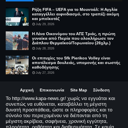
Ρήξη FIFA – UEFA για το Μουντιάλ: Η Αγγλία
καταγγέλλει αιφνιδιασμό, στο τραπέζι ακόμη
και μποϊκοτάζ
July 29, 2026
Η Λένα Οικονόμου του ΑΠΣ Τριάς, η πρώτη
γυναίκα από Πιερία που ολοκλήρωσε τον
Διάπλου Θερμαϊκού/Τορωναίου (26χλμ.)
July 28, 2026
Οι επιτυχίες του Sfk Pierikos Volley είναι
αποτέλεσμα δουλειάς, υπομονής και σωστής
καθοδήγησης
July 27, 2026
Αρχική
Επικοινωνία
Site Map
Σύνδεση
Το http://www.kapa-news.gr/ χωρίς να εγγυάται και
συνεπώς να ευθύνεται, καταβάλλει τη μέγιστη
δυνατή προσπάθεια, ώστε οι πληροφορίες και το
σύνολο του περιεχομένου να διέπονται από τη
μέγιστη ακρίβεια, σαφήνεια, χρονική εγγύτητα,
πληρότητα, ορθότητα και διαθεσιμότητα. Σε καμία