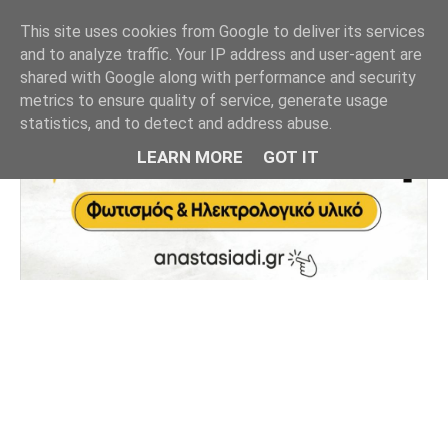
This site uses cookies from Google to deliver its services
and to analyze traffic. Your IP address and user-agent are
shared with Google along with performance and security
metrics to ensure quality of service, generate usage
statistics, and to detect and address abuse.
LEARN MORE
GOT IT