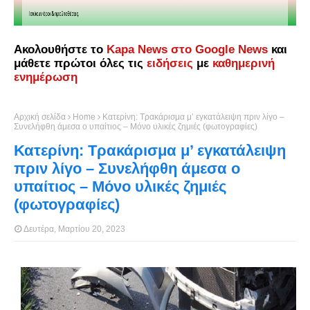
Ακολουθήστε το
Kapa News στο Google News
και
μάθετε πρώτοι όλες τις
ειδήσεις
με
καθημερινή
ενημέρωση
Αρχική σελίδα
Home
Κατερίνη: Τρακάρισμα μ’ εγκατάλειψη πριν λίγο –
Συνελήφθη άμεσα ο υπαίτιος – Μόνο υλικές ζημιές (φωτογραφίες)
Κατερίνη: Τρακάρισμα μ’ εγκατάλειψη
πριν λίγο – Συνελήφθη άμεσα ο
υπαίτιος – Μόνο υλικές ζημιές
(φωτογραφίες)
Δευτέρα, Μαρτίου 20, 2023