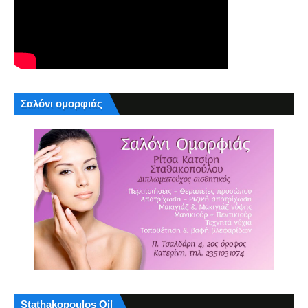
Σαλόνι ομορφιάς
Stathakopoulos Oil