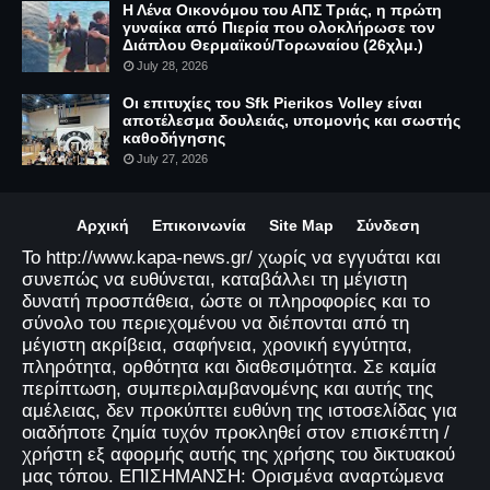
Η Λένα Οικονόμου του ΑΠΣ Τριάς, η πρώτη
γυναίκα από Πιερία που ολοκλήρωσε τον
Διάπλου Θερμαϊκού/Τορωναίου (26χλμ.)
July 28, 2026
Οι επιτυχίες του Sfk Pierikos Volley είναι
αποτέλεσμα δουλειάς, υπομονής και σωστής
καθοδήγησης
July 27, 2026
Αρχική
Επικοινωνία
Site Map
Σύνδεση
Το http://www.kapa-news.gr/ χωρίς να εγγυάται και
συνεπώς να ευθύνεται, καταβάλλει τη μέγιστη
δυνατή προσπάθεια, ώστε οι πληροφορίες και το
σύνολο του περιεχομένου να διέπονται από τη
μέγιστη ακρίβεια, σαφήνεια, χρονική εγγύτητα,
πληρότητα, ορθότητα και διαθεσιμότητα. Σε καμία
περίπτωση, συμπεριλαμβανομένης και αυτής της
αμέλειας, δεν προκύπτει ευθύνη της ιστοσελίδας για
οιαδήποτε ζημία τυχόν προκληθεί στον επισκέπτη /
χρήστη εξ αφορμής αυτής της χρήσης του δικτυακού
μας τόπου. ΕΠΙΣΗΜΑΝΣΗ: Ορισμένα αναρτώμενα