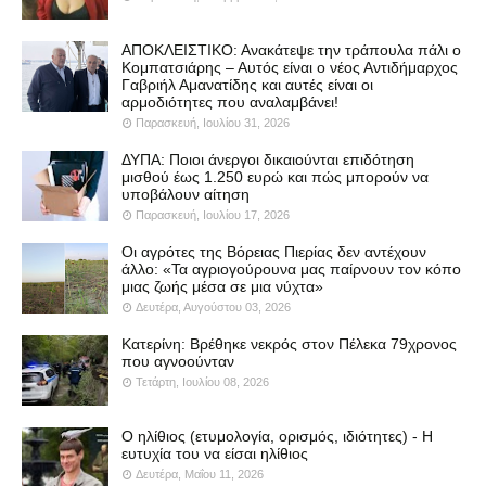
ΑΠΟΚΛΕΙΣΤΙΚΟ: Ανακάτεψε την τράπουλα πάλι ο
Κομπατσιάρης – Αυτός είναι ο νέος Αντιδήμαρχος
Γαβριήλ Αμανατίδης και αυτές είναι οι
αρμοδιότητες που αναλαμβάνει!
Παρασκευή, Ιουλίου 31, 2026
ΔΥΠΑ: Ποιοι άνεργοι δικαιούνται επιδότηση
μισθού έως 1.250 ευρώ και πώς μπορούν να
υποβάλουν αίτηση
Παρασκευή, Ιουλίου 17, 2026
Οι αγρότες της Βόρειας Πιερίας δεν αντέχουν
άλλο: «Τα αγριογούρουνα μας παίρνουν τον κόπο
μιας ζωής μέσα σε μια νύχτα»
Δευτέρα, Αυγούστου 03, 2026
Κατερίνη: Βρέθηκε νεκρός στον Πέλεκα 79χρονος
που αγνοούνταν
Τετάρτη, Ιουλίου 08, 2026
Ο ηλίθιος (ετυμολογία, ορισμός, ιδιότητες) - Η
ευτυχία του να είσαι ηλίθιος
Δευτέρα, Μαΐου 11, 2026