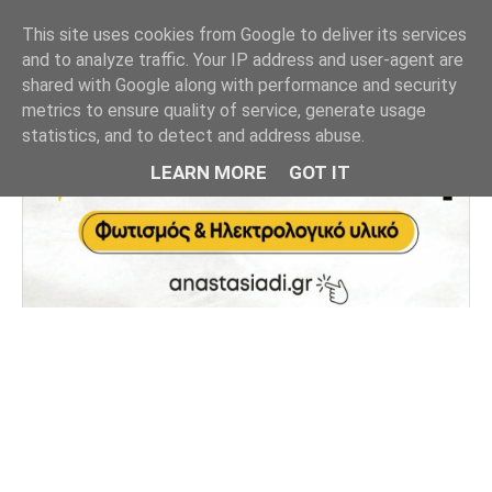
This site uses cookies from Google to deliver its services
and to analyze traffic. Your IP address and user-agent are
shared with Google along with performance and security
metrics to ensure quality of service, generate usage
statistics, and to detect and address abuse.
LEARN MORE
GOT IT